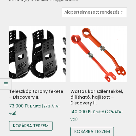
Teleszkóp torony fekete
Wattos kar szilentekkel,
– Discovery II.
állítható, hajlított –
Discovery II.
73 000
Ft
Bruttó (27% ÁFA-
140 000
Ft
Bruttó (27% ÁFA-
val)
val)
KOSÁRBA TESZEM
KOSÁRBA TESZEM