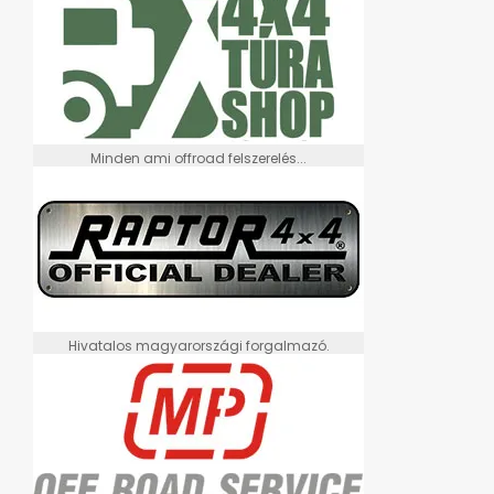
Minden ami offroad felszerelés...
Hivatalos magyarországi forgalmazó.