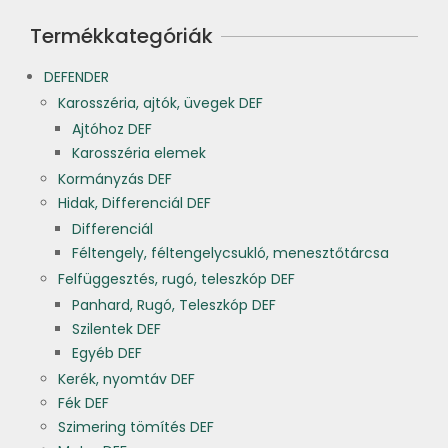
Termékkategóriák
DEFENDER
Karosszéria, ajtók, üvegek DEF
Ajtóhoz DEF
Karosszéria elemek
Kormányzás DEF
Hidak, Differenciál DEF
Differenciál
Féltengely, féltengelycsukló, menesztőtárcsa
Felfüggesztés, rugó, teleszkóp DEF
Panhard, Rugó, Teleszkóp DEF
Szilentek DEF
Egyéb DEF
Kerék, nyomtáv DEF
Fék DEF
Szimering tömítés DEF