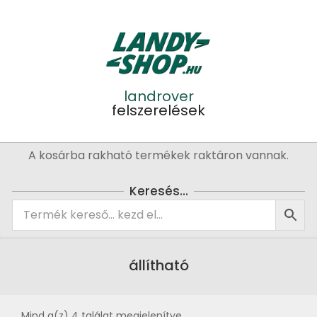
Skip
to
content
landrover
felszerelések
Primary
A kosárba rakható termékek raktáron vannak.
Navigation
Menu
Keresés…
állítható
Mind a(z) 4 találat megjelenítve