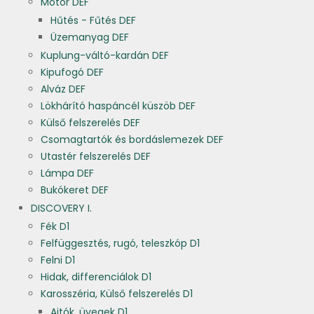
Motor DEF
Hűtés - Fűtés DEF
Üzemanyag DEF
Kuplung-váltó-kardán DEF
Kipufogó DEF
Alváz DEF
Lökhárító haspáncél küszöb DEF
Külső felszerelés DEF
Csomagtartók és bordáslemezek DEF
Utastér felszerelés DEF
Lámpa DEF
Bukókeret DEF
DISCOVERY I.
Fék D1
Felfüggesztés, rugó, teleszkóp D1
Felni D1
Hidak, differenciálok D1
Karosszéria, Külső felszerelés D1
Ajtók, üvegek D1