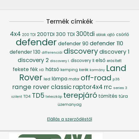
Termék címkék
4x4
300tdi
200TDI
300 TDI
csörlő
ajtó
200 TDI
ablak
defender
defender 110
defender 90
discovery
discovery 1
defender 130
differenciál
discovery 2
első
discovery II
discovery I.
erősített
Land
fék
hátsó
fekete
kemping
kerék
kormány
HD
Rover
off-road
lámpa
led
motor
p38
range rover classic
raptor4x4
rrc
series 3
terepjáró
TD5
tömítés
túra
TD4
szilent
teleszkóp
üzemanyag
Elállás a szerződéstől