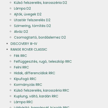
Külső felszerelés, karosszéria D2
Lámpa D2
Ajtók, üvegek D2
Utastér felszerelés D2
Szimering, tömítés D2
Alváz D2
Csomagtartó, bordáslemez D2
DISCOVERY III-IV
RANGE ROVER CLASSIC
Fék RRC
Felfüggesztés, rugó, teleszkóp RRC
Felni RRC
Hidak, differenciálok RRC
Kipufogó RRC
Kormányzás RRC
Külső felszerelés, karosszéria RRC
Kuplung, váltó, kardán RRC
Lámpa RRC
Lökhárító, haspáncél, küszöb RRC