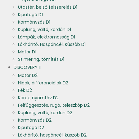
Utastér, belső felszerelés D1
Kipufogó D1
Kormányzás D1
Kuplung, váltó, kardán D1
Lámpák, elektromosság D1
Lökhárító, Haspáncél, Küszöb D1
Motor D1
Szimering, tömítés D1
DISCOVERY II
Motor D2
Hidak, differenciálok D2
Fék D2
Kerék, nyomtáv D2
Felfüggesztés, rugó, teleszkóp D2
Kuplung, váltó, kardán D2
Kormányzás D2
Kipufogó D2
Lökhárító, haspáncél, küszöb D2