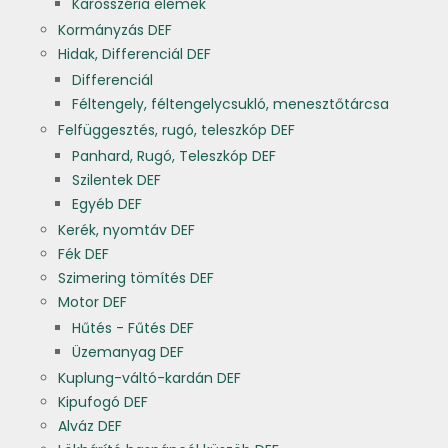
Karosszéria elemek
Kormányzás DEF
Hidak, Differenciál DEF
Differenciál
Féltengely, féltengelycsukló, menesztőtárcsa
Felfüggesztés, rugó, teleszkóp DEF
Panhard, Rugó, Teleszkóp DEF
Szilentek DEF
Egyéb DEF
Kerék, nyomtáv DEF
Fék DEF
Szimering tömítés DEF
Motor DEF
Hűtés - Fűtés DEF
Üzemanyag DEF
Kuplung-váltó-kardán DEF
Kipufogó DEF
Alváz DEF