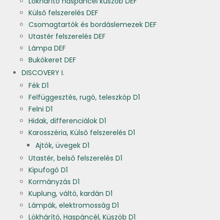
Lökhárító haspáncél küszöb DEF
Külső felszerelés DEF
Csomagtartók és bordáslemezek DEF
Utastér felszerelés DEF
Lámpa DEF
Bukókeret DEF
DISCOVERY I.
Fék D1
Felfüggesztés, rugó, teleszkóp D1
Felni D1
Hidak, differenciálok D1
Karosszéria, Külső felszerelés D1
Ajtók, üvegek D1
Utastér, belső felszerelés D1
Kipufogó D1
Kormányzás D1
Kuplung, váltó, kardán D1
Lámpák, elektromosság D1
Lökhárító, Haspáncél, Küszöb D1