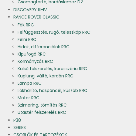
Csomagtartó, bordáslemez D2
DISCOVERY III-IV
RANGE ROVER CLASSIC
Fék RRC
Felfüggesztés, rugó, teleszkóp RRC
Felni RRC
Hidak, differenciálok RRC
Kipufogó RRC
Kormányzás RRC
Külső felszerelés, karosszéria RRC
Kuplung, váltó, kardán RRC
Lámpa RRC
Lökhárító, haspáncél, küszöb RRC
Motor RRC
Szimering, tömítés RRC
Utastér felszerelés RRC
P38
SERIES
CSÖRLŐK ÉS TARTOZÉKOK