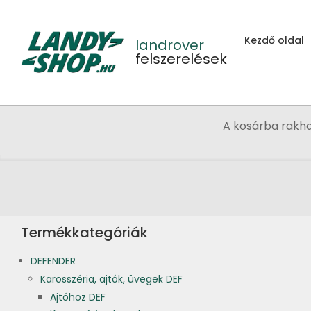
Skip
to
Kezdő oldal
content
landrover
felszerelések
A kosárba rakh
Termékkategóriák
DEFENDER
Karosszéria, ajtók, üvegek DEF
Ajtóhoz DEF