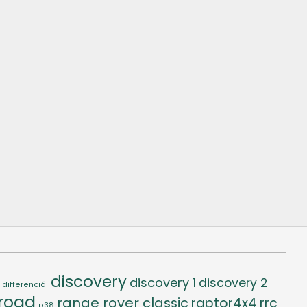
discovery
discovery 1
discovery 2
differenciál
-road
range rover classic
raptor4x4
rrc
p38