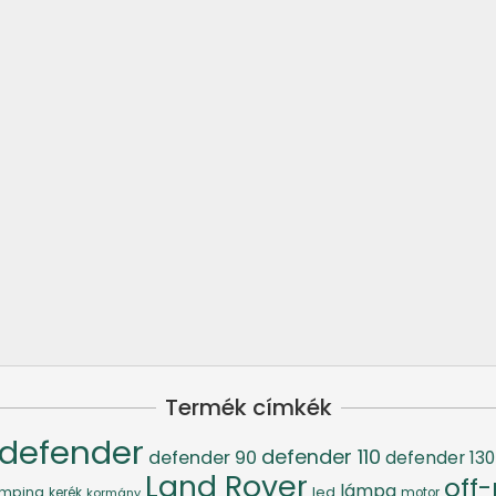
Termék címkék
defender
defender 110
defender 90
defender 130
Land Rover
off
lámpa
led
mping
kerék
kormány
motor