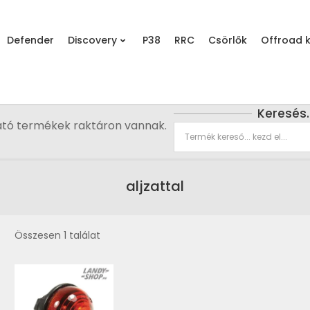
Defender
Discovery
P38
RRC
Csörlők
Offroad k
Keresés
ató termékek raktáron vannak.
aljzattal
Összesen 1 találat