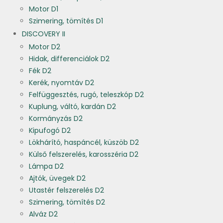
Motor D1
Szimering, tömítés D1
DISCOVERY II
Motor D2
Hidak, differenciálok D2
Fék D2
Kerék, nyomtáv D2
Felfüggesztés, rugó, teleszkóp D2
Kuplung, váltó, kardán D2
Kormányzás D2
Kipufogó D2
Lökhárító, haspáncél, küszöb D2
Külső felszerelés, karosszéria D2
Lámpa D2
Ajtók, üvegek D2
Utastér felszerelés D2
Szimering, tömítés D2
Alváz D2