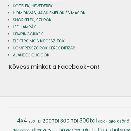
KÖTELEK, HEVEDEREK
HOMOKVAS, JACK EMELŐK ÉS MÁSOK
SNORKELEK, SZŰRŐK
LED LÁMPÁK
KEMPINGCIKKEK
ELEKTROMOS KIEGÉSZÍTŐK
KOMPRESSZOROK KERÉK DIFIZÁR
AJÁNDÉK CUCCOK
Kövess minket a Facebook-on!
4x4
300tdi
200TDI
300 TDI
csörlő
ajtó
200 TDI
ablak
fék
hátsó
első
fekete
discovery II
ke
discovery I.
erősített
HD