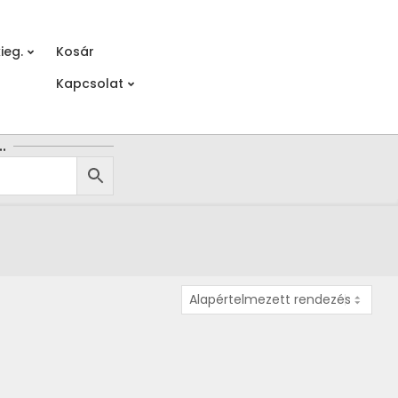
ieg.
Kosár
Prim
Kapcsolat
Navi
Men
…