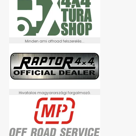
Minden ami offroad felszerelés...
Hivatalos magyarországi forgalmazó.