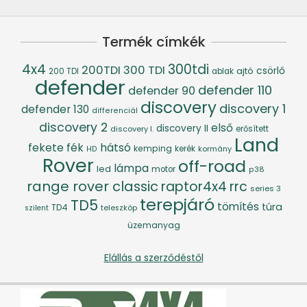
Termék címkék
4x4
300tdi
200TDI
300 TDI
csörlő
ajtó
200 TDI
ablak
defender
defender 110
defender 90
discovery
discovery 1
defender 130
differenciál
discovery 2
első
discovery II
discovery I.
erősített
Land
fék
hátsó
fekete
kemping
kerék
kormány
HD
Rover
off-road
lámpa
led
motor
p38
range rover classic
raptor4x4
rrc
series 3
terepjáró
TD5
tömítés
túra
TD4
szilent
teleszkóp
üzemanyag
Elállás a szerződéstől