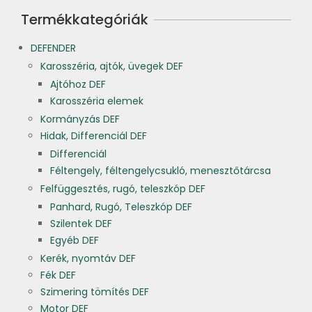
Termékkategóriák
DEFENDER
Karosszéria, ajtók, üvegek DEF
Ajtóhoz DEF
Karosszéria elemek
Kormányzás DEF
Hidak, Differenciál DEF
Differenciál
Féltengely, féltengelycsukló, menesztőtárcsa
Felfüggesztés, rugó, teleszkóp DEF
Panhard, Rugó, Teleszkóp DEF
Szilentek DEF
Egyéb DEF
Kerék, nyomtáv DEF
Fék DEF
Szimering tömítés DEF
Motor DEF