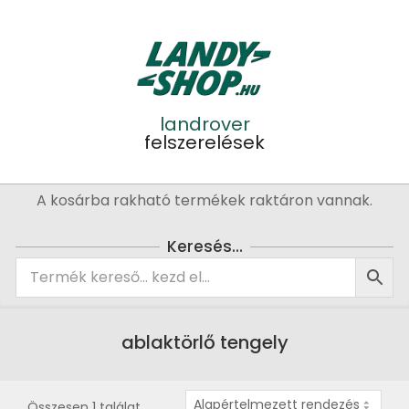
Skip
to
content
landrover
felszerelések
Primary
A kosárba rakható termékek raktáron vannak.
Navigation
Menu
Keresés…
ablaktörlő tengely
Összesen 1 találat