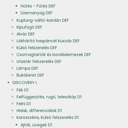
Hűtés - Fűtés DEF
Üzemanyag DEF
Kuplung-váltó-kardán DEF
Kipufogó DEF
Alváz DEF
Lökhárító haspáncél küszöb DEF
Külső felszerelés DEF
Csomagtartók és bordáslemezek DEF
Utastér felszerelés DEF
Lámpa DEF
Bukókeret DEF
DISCOVERY I.
Fék D1
Felfüggesztés, rugó, teleszkóp D1
Felni D1
Hidak, differenciálok D1
Karosszéria, Külső felszerelés D1
Ajtók, üvegek D1