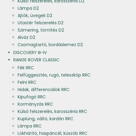
Külső felszerelés, karosszéria D2
Lámpa D2
Ajtók, üvegek D2
Utastér felszerelés D2
Szimering, tömítés D2
Alváz D2
Csomagtartó, bordáslemez D2
DISCOVERY III-IV
RANGE ROVER CLASSIC
Fék RRC
Felfüggesztés, rugó, teleszkóp RRC
Felni RRC
Hidak, differenciálok RRC
Kipufogó RRC
Kormányzás RRC
Külső felszerelés, karosszéria RRC
Kuplung, váltó, kardán RRC
Lámpa RRC
Lökhárító, haspáncél, küszöb RRC