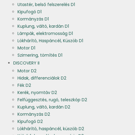
Utastér, belső felszerelés D1
Kipufogó D1
Kormányzás D1
Kuplung, váltó, kardán D1
Lámpák, elektromosság D1
Lökhárító, Haspáncél, Küszöb D1
Motor D1
Szimering, tömítés D1
DISCOVERY II
Motor D2
Hidak, differenciálok D2
Fék D2
Kerék, nyomtáv D2
Felfüggesztés, rugó, teleszkóp D2
Kuplung, váltó, kardán D2
Kormányzás D2
Kipufogó D2
Lökhárító, haspáncél, küszöb D2