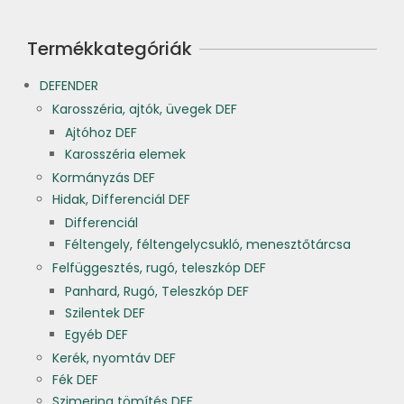
Termékkategóriák
DEFENDER
Karosszéria, ajtók, üvegek DEF
Ajtóhoz DEF
Karosszéria elemek
Kormányzás DEF
Hidak, Differenciál DEF
Differenciál
Féltengely, féltengelycsukló, menesztőtárcsa
Felfüggesztés, rugó, teleszkóp DEF
Panhard, Rugó, Teleszkóp DEF
Szilentek DEF
Egyéb DEF
Kerék, nyomtáv DEF
Fék DEF
Szimering tömítés DEF