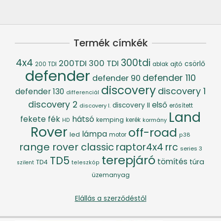
Termék címkék
4x4
300tdi
200TDI
300 TDI
csörlő
ajtó
200 TDI
ablak
defender
defender 110
defender 90
discovery
discovery 1
defender 130
differenciál
discovery 2
első
discovery II
discovery I.
erősített
Land
fék
hátsó
fekete
kemping
kerék
kormány
HD
Rover
off-road
lámpa
led
motor
p38
range rover classic
raptor4x4
rrc
series 3
terepjáró
TD5
tömítés
túra
TD4
szilent
teleszkóp
üzemanyag
Elállás a szerződéstől