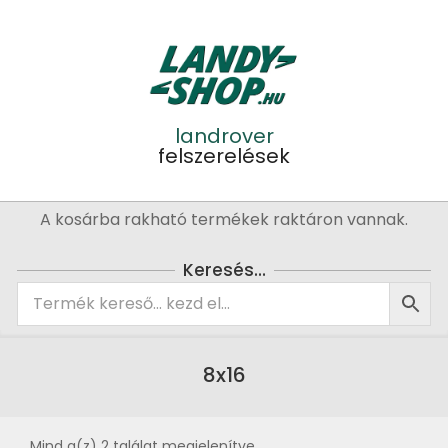
Skip
to
content
landrover
felszerelések
Primary
A kosárba rakható termékek raktáron vannak.
Navigation
Menu
Keresés…
8x16
Mind a(z) 2 találat megjelenítve