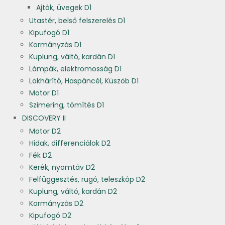
Ajtók, üvegek D1
Utastér, belső felszerelés D1
Kipufogó D1
Kormányzás D1
Kuplung, váltó, kardán D1
Lámpák, elektromosság D1
Lökhárító, Haspáncél, Küszöb D1
Motor D1
Szimering, tömítés D1
DISCOVERY II
Motor D2
Hidak, differenciálok D2
Fék D2
Kerék, nyomtáv D2
Felfüggesztés, rugó, teleszkóp D2
Kuplung, váltó, kardán D2
Kormányzás D2
Kipufogó D2