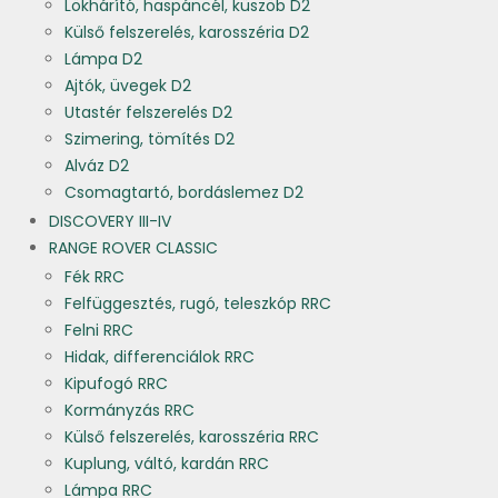
Lökhárító, haspáncél, küszöb D2
Külső felszerelés, karosszéria D2
Lámpa D2
Ajtók, üvegek D2
Utastér felszerelés D2
Szimering, tömítés D2
Alváz D2
Csomagtartó, bordáslemez D2
DISCOVERY III-IV
RANGE ROVER CLASSIC
Fék RRC
Felfüggesztés, rugó, teleszkóp RRC
Felni RRC
Hidak, differenciálok RRC
Kipufogó RRC
Kormányzás RRC
Külső felszerelés, karosszéria RRC
Kuplung, váltó, kardán RRC
Lámpa RRC