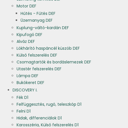
Motor DEF
Hűtés - Fűtés DEF
Üzemanyag DEF
Kuplung-váltó-kardán DEF
Kipufogó DEF
Alváz DEF
Lökhárító haspáncél küszöb DEF
Külső felszerelés DEF
Csomagtartók és bordáslemezek DEF
Utastér felszerelés DEF
Lámpa DEF
Bukókeret DEF
DISCOVERY I.
Fék D1
Felfüggesztés, rugó, teleszkóp D1
Felni D1
Hidak, differenciálok D1
Karosszéria, Külső felszerelés D1