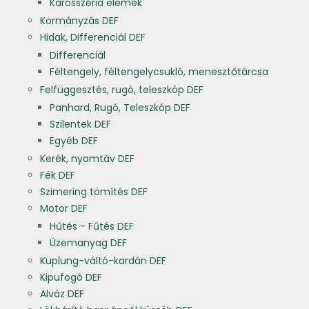
Karosszéria elemek
Kormányzás DEF
Hidak, Differenciál DEF
Differenciál
Féltengely, féltengelycsukló, menesztőtárcsa
Felfüggesztés, rugó, teleszkóp DEF
Panhard, Rugó, Teleszkóp DEF
Szilentek DEF
Egyéb DEF
Kerék, nyomtáv DEF
Fék DEF
Szimering tömítés DEF
Motor DEF
Hűtés - Fűtés DEF
Üzemanyag DEF
Kuplung-váltó-kardán DEF
Kipufogó DEF
Alváz DEF