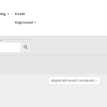
ieg.
Kosár
Prim
Kapcsolat
Navi
Men
…