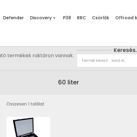
Defender
Discovery
P38
RRC
Csörlők
Offroad k
Keresés
ató termékek raktáron vannak.
60 liter
Összesen 1 találat