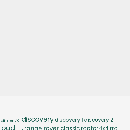
discovery
discovery 1
discovery 2
differenciál
-road
range rover classic
raptor4x4
rrc
p38