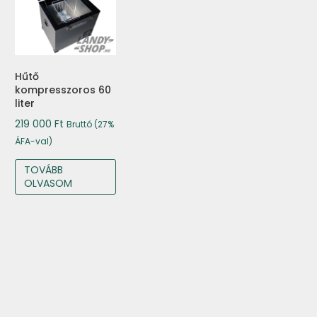
Hűtő
kompresszoros 60
liter
219 000
Ft
Bruttó (27%
ÁFA-val)
TOVÁBB
OLVASOM