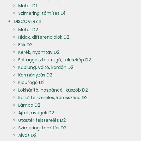
Motor D1
Szimering, tömítés D1
DISCOVERY II
Motor D2
Hidak, differenciálok D2
Fék D2
Kerék, nyomtáv D2
Felfüggesztés, rugó, teleszkóp D2
Kuplung, váltó, kardán D2
Kormányzás D2
Kipufogó D2
Lökhárító, haspáncél, küszöb D2
Külső felszerelés, karosszéria D2
Lámpa D2
Ajtók, üvegek D2
Utastér felszerelés D2
Szimering, tömítés D2
Alváz D2