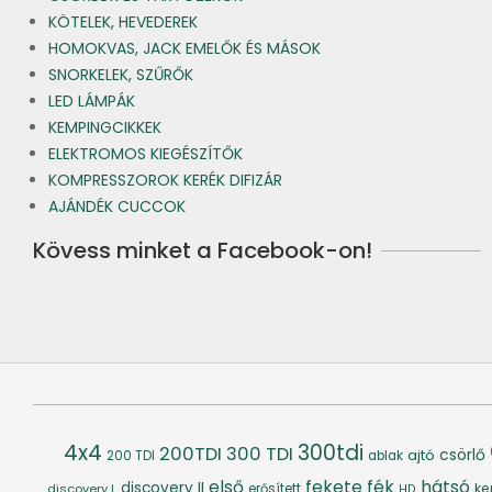
KÖTELEK, HEVEDEREK
HOMOKVAS, JACK EMELŐK ÉS MÁSOK
SNORKELEK, SZŰRŐK
LED LÁMPÁK
KEMPINGCIKKEK
ELEKTROMOS KIEGÉSZÍTŐK
KOMPRESSZOROK KERÉK DIFIZÁR
AJÁNDÉK CUCCOK
Kövess minket a Facebook-on!
4x4
300tdi
200TDI
300 TDI
csörlő
ajtó
200 TDI
ablak
fék
hátsó
első
fekete
discovery II
ke
discovery I.
erősített
HD