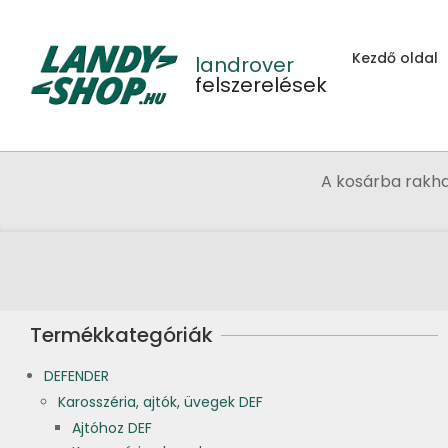
Skip
to
Kezdő oldal
content
landrover
felszerelések
A kosárba rakh
Termékkategóriák
DEFENDER
Karosszéria, ajtók, üvegek DEF
Ajtóhoz DEF