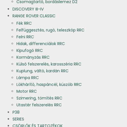
Csomagtartó, bordáslemez D2
DISCOVERY III-IV
RANGE ROVER CLASSIC
Fék RRC
Felfüggesztés, rugó, teleszkóp RRC
Felni RRC
Hidak, differenciálok RRC
Kipufogó RRC
Kormányzás RRC
Külső felszerelés, karosszéria RRC
Kuplung, váltó, kardán RRC
Lámpa RRC
Lökhárító, haspáncél, küszöb RRC
Motor RRC
Szimering, tömítés RRC
Utastér felszerelés RRC
P38
SERIES
CSÖRLŐK ÉS TARTOZÉKOK