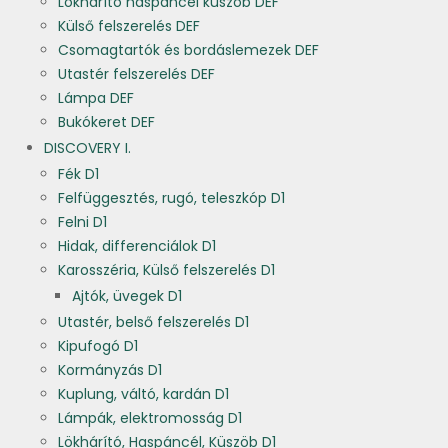
Lökhárító haspáncél küszöb DEF
Külső felszerelés DEF
Csomagtartók és bordáslemezek DEF
Utastér felszerelés DEF
Lámpa DEF
Bukókeret DEF
DISCOVERY I.
Fék D1
Felfüggesztés, rugó, teleszkóp D1
Felni D1
Hidak, differenciálok D1
Karosszéria, Külső felszerelés D1
Ajtók, üvegek D1
Utastér, belső felszerelés D1
Kipufogó D1
Kormányzás D1
Kuplung, váltó, kardán D1
Lámpák, elektromosság D1
Lökhárító, Haspáncél, Küszöb D1