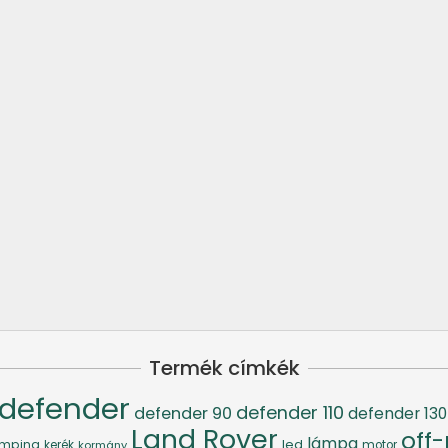
Termék címkék
defender
defender 110
defender 90
defender 130
Land Rover
off
lámpa
led
mping
kerék
kormány
motor