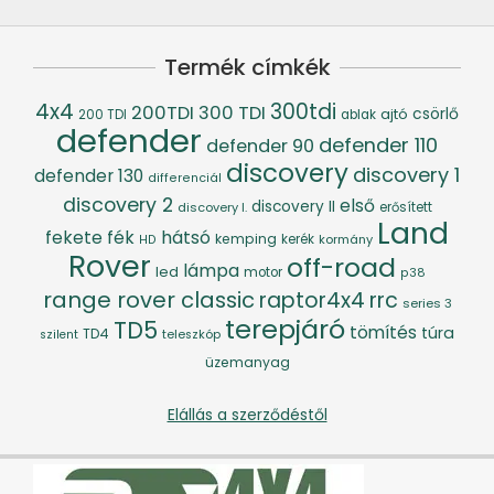
Termék címkék
4x4
300tdi
200TDI
300 TDI
csörlő
ajtó
200 TDI
ablak
defender
defender 110
defender 90
discovery
discovery 1
defender 130
differenciál
discovery 2
első
discovery II
discovery I.
erősített
Land
fék
hátsó
fekete
kemping
kerék
kormány
HD
Rover
off-road
lámpa
led
motor
p38
range rover classic
raptor4x4
rrc
series 3
terepjáró
TD5
tömítés
túra
TD4
szilent
teleszkóp
üzemanyag
Elállás a szerződéstől