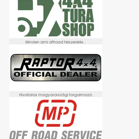
Minden ami offroad felszerelés...
Hivatalos magyarországi forgalmazó.