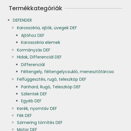
Termékkategóriák
DEFENDER
Karosszéria, ajtók, üvegek DEF
Ajtóhoz DEF
Karosszéria elemek
Kormányzás DEF
Hidak, Differenciál DEF
Differenciál
Féltengely, féltengelycsukló, menesztőtárcsa
Felfüggesztés, rugó, teleszkóp DEF
Panhard, Rugó, Teleszkóp DEF
Szilentek DEF
Egyéb DEF
Kerék, nyomtáv DEF
Fék DEF
Szimering tömítés DEF
Motor DEF