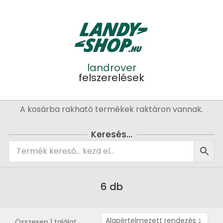
Skip
to
content
landrover
felszerelések
Primary
A kosárba rakható termékek raktáron vannak.
Navigation
Menu
Keresés…
6 db
Összesen 1 találat