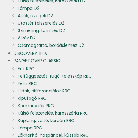
Külső felszerelés, karosszéria D2
Lámpa D2
Ajtók, üvegek D2
Utastér felszerelés D2
Szimering, tömítés D2
Alváz D2
Csomagtartó, bordáslemez D2
DISCOVERY III-IV
RANGE ROVER CLASSIC
Fék RRC
Felfüggesztés, rugó, teleszkóp RRC
Felni RRC
Hidak, differenciálok RRC
Kipufogó RRC
Kormányzás RRC
Külső felszerelés, karosszéria RRC
Kuplung, váltó, kardán RRC
Lámpa RRC
Lökhárító, haspáncél, küszöb RRC