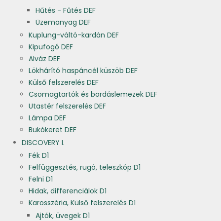
Hűtés - Fűtés DEF
Üzemanyag DEF
Kuplung-váltó-kardán DEF
Kipufogó DEF
Alváz DEF
Lökhárító haspáncél küszöb DEF
Külső felszerelés DEF
Csomagtartók és bordáslemezek DEF
Utastér felszerelés DEF
Lámpa DEF
Bukókeret DEF
DISCOVERY I.
Fék D1
Felfüggesztés, rugó, teleszkóp D1
Felni D1
Hidak, differenciálok D1
Karosszéria, Külső felszerelés D1
Ajtók, üvegek D1