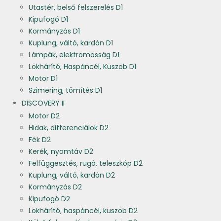
Utastér, belső felszerelés D1
Kipufogó D1
Kormányzás D1
Kuplung, váltó, kardán D1
Lámpák, elektromosság D1
Lökhárító, Haspáncél, Küszöb D1
Motor D1
Szimering, tömítés D1
DISCOVERY II
Motor D2
Hidak, differenciálok D2
Fék D2
Kerék, nyomtáv D2
Felfüggesztés, rugó, teleszkóp D2
Kuplung, váltó, kardán D2
Kormányzás D2
Kipufogó D2
Lökhárító, haspáncél, küszöb D2