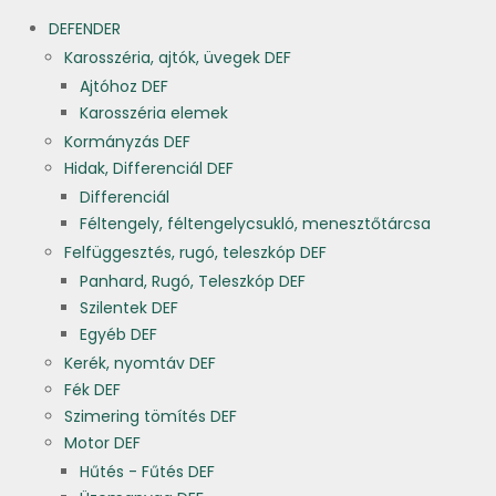
DEFENDER
Karosszéria, ajtók, üvegek DEF
Ajtóhoz DEF
Karosszéria elemek
Kormányzás DEF
Hidak, Differenciál DEF
Differenciál
Féltengely, féltengelycsukló, menesztőtárcsa
Felfüggesztés, rugó, teleszkóp DEF
Panhard, Rugó, Teleszkóp DEF
Szilentek DEF
Egyéb DEF
Kerék, nyomtáv DEF
Fék DEF
Szimering tömítés DEF
Motor DEF
Hűtés - Fűtés DEF