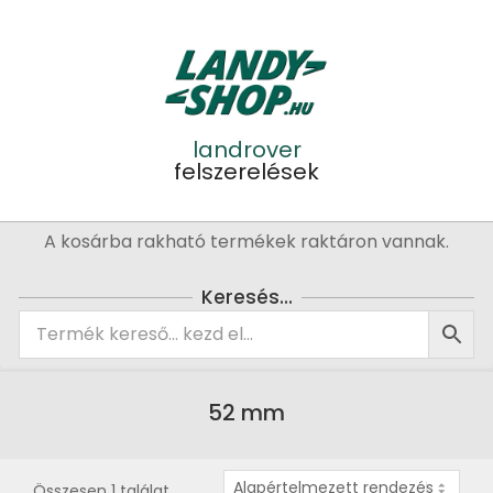
Skip
to
content
landrover
felszerelések
Primary
A kosárba rakható termékek raktáron vannak.
Navigation
Menu
Keresés…
52 mm
Összesen 1 találat