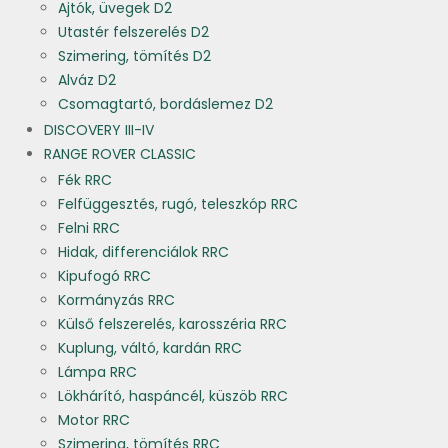
Ajtók, üvegek D2
Utastér felszerelés D2
Szimering, tömítés D2
Alváz D2
Csomagtartó, bordáslemez D2
DISCOVERY III-IV
RANGE ROVER CLASSIC
Fék RRC
Felfüggesztés, rugó, teleszkóp RRC
Felni RRC
Hidak, differenciálok RRC
Kipufogó RRC
Kormányzás RRC
Külső felszerelés, karosszéria RRC
Kuplung, váltó, kardán RRC
Lámpa RRC
Lökhárító, haspáncél, küszöb RRC
Motor RRC
Szimering, tömítés RRC