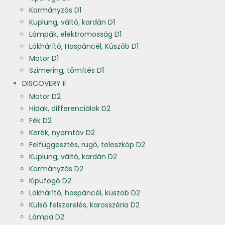
Kormányzás D1
Kuplung, váltó, kardán D1
Lámpák, elektromosság D1
Lökhárító, Haspáncél, Küszöb D1
Motor D1
Szimering, tömítés D1
DISCOVERY II
Motor D2
Hidak, differenciálok D2
Fék D2
Kerék, nyomtáv D2
Felfüggesztés, rugó, teleszkóp D2
Kuplung, váltó, kardán D2
Kormányzás D2
Kipufogó D2
Lökhárító, haspáncél, küszöb D2
Külső felszerelés, karosszéria D2
Lámpa D2