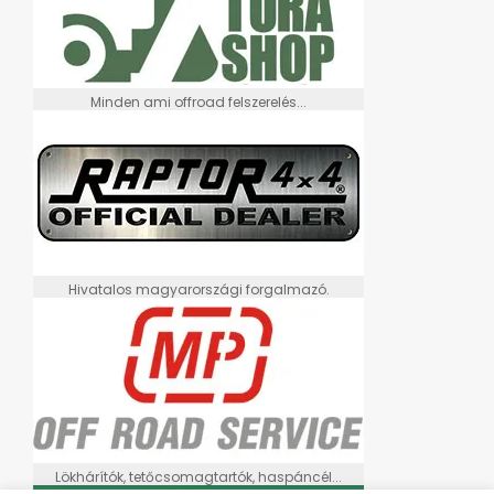
Minden ami offroad felszerelés...
Hivatalos magyarországi forgalmazó.
Lökhárítók, tetőcsomagtartók, haspáncél...