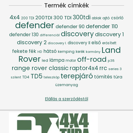
Termék címkék
4x4
300tdi
200TDI
300 TDI
csörlő
ajtó
200 TDI
ablak
defender
defender 110
defender 90
discovery
discovery 1
defender 130
differenciál
discovery 2
első
discovery II
discovery I.
erősített
Land
fék
hátsó
fekete
kemping
kerék
kormány
HD
Rover
off-road
lámpa
led
motor
p38
range rover classic
raptor4x4
rrc
series 3
terepjáró
TD5
tömítés
túra
TD4
szilent
teleszkóp
üzemanyag
Elállás a szerződéstől