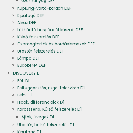
Üzemanyag DEF
Kuplung-váltó-kardán DEF
Kipufogó DEF
Alváz DEF
Lökhárító haspáncél küszöb DEF
Külső felszerelés DEF
Csomagtartók és bordáslemezek DEF
Utastér felszerelés DEF
Lámpa DEF
Bukókeret DEF
DISCOVERY I.
Fék D1
Felfüggesztés, rugó, teleszkóp D1
Felni D1
Hidak, differenciálok D1
Karosszéria, Külső felszerelés D1
Ajtók, üvegek D1
Utastér, belső felszerelés D1
Kipufogó D1