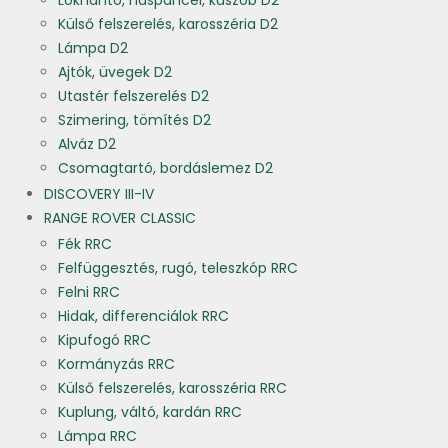
Lökhárító, haspáncél, küszöb D2
Külső felszerelés, karosszéria D2
Lámpa D2
Ajtók, üvegek D2
Utastér felszerelés D2
Szimering, tömítés D2
Alváz D2
Csomagtartó, bordáslemez D2
DISCOVERY III-IV
RANGE ROVER CLASSIC
Fék RRC
Felfüggesztés, rugó, teleszkóp RRC
Felni RRC
Hidak, differenciálok RRC
Kipufogó RRC
Kormányzás RRC
Külső felszerelés, karosszéria RRC
Kuplung, váltó, kardán RRC
Lámpa RRC