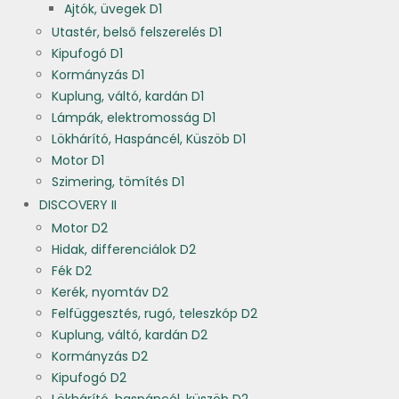
Ajtók, üvegek D1
Utastér, belső felszerelés D1
Kipufogó D1
Kormányzás D1
Kuplung, váltó, kardán D1
Lámpák, elektromosság D1
Lökhárító, Haspáncél, Küszöb D1
Motor D1
Szimering, tömítés D1
DISCOVERY II
Motor D2
Hidak, differenciálok D2
Fék D2
Kerék, nyomtáv D2
Felfüggesztés, rugó, teleszkóp D2
Kuplung, váltó, kardán D2
Kormányzás D2
Kipufogó D2