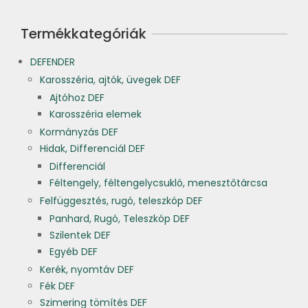
Termékkategóriák
DEFENDER
Karosszéria, ajtók, üvegek DEF
Ajtóhoz DEF
Karosszéria elemek
Kormányzás DEF
Hidak, Differenciál DEF
Differenciál
Féltengely, féltengelycsukló, menesztőtárcsa
Felfüggesztés, rugó, teleszkóp DEF
Panhard, Rugó, Teleszkóp DEF
Szilentek DEF
Egyéb DEF
Kerék, nyomtáv DEF
Fék DEF
Szimering tömítés DEF