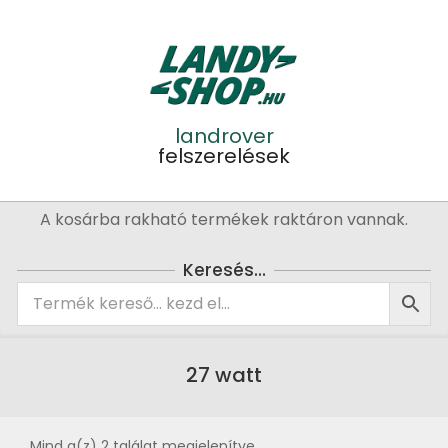
Skip
to
content
landrover
felszerelések
Primary
A kosárba rakható termékek raktáron vannak.
Navigation
Menu
Keresés…
27 watt
Mind a(z) 2 találat megjelenítve