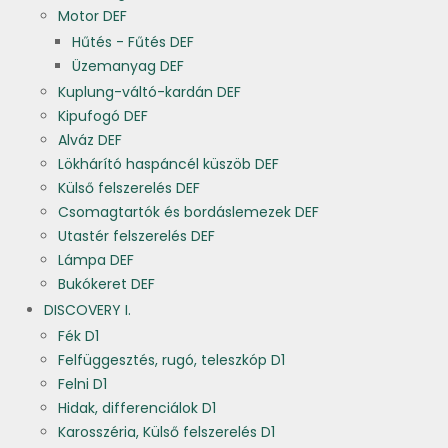
Motor DEF
Hűtés - Fűtés DEF
Üzemanyag DEF
Kuplung-váltó-kardán DEF
Kipufogó DEF
Alváz DEF
Lökhárító haspáncél küszöb DEF
Külső felszerelés DEF
Csomagtartók és bordáslemezek DEF
Utastér felszerelés DEF
Lámpa DEF
Bukókeret DEF
DISCOVERY I.
Fék D1
Felfüggesztés, rugó, teleszkóp D1
Felni D1
Hidak, differenciálok D1
Karosszéria, Külső felszerelés D1