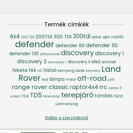
Termék címkék
4x4
300tdi
200TDI
300 TDI
csörlő
ajtó
200 TDI
ablak
defender
defender 110
defender 90
discovery
discovery 1
defender 130
differenciál
discovery 2
első
discovery II
discovery I.
erősített
Land
fék
hátsó
fekete
kemping
kerék
kormány
HD
Rover
off-road
lámpa
led
motor
p38
range rover classic
raptor4x4
rrc
series 3
terepjáró
TD5
tömítés
túra
TD4
szilent
teleszkóp
üzemanyag
Elállás a szerződéstől