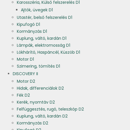
Karosszéria, Külső felszerelés D1
Ajtók, üvegek D1
Utastér, belső felszerelés D1
Kipufogó D1
Kormányzás D1
Kuplung, váltó, kardán D1
Lámpák, elektromosság D1
Lökhárító, Haspáncél, Küszöb D1
Motor D1
Szimering, tömítés D1
DISCOVERY II
Motor D2
Hidak, differenciálok D2
Fék D2
Kerék, nyomtáv D2
Felfüggesztés, rugó, teleszkóp D2
Kuplung, váltó, kardán D2
Kormányzás D2