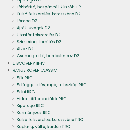
Kipufogó D2
Lökhárító, haspáncél, küszöb D2
Külső felszerelés, karosszéria D2
Lámpa D2
Ajtók, üvegek D2
Utastér felszerelés D2
Szimering, tömítés D2
Alváz D2
Csomagtartó, bordáslemez D2
DISCOVERY III-IV
RANGE ROVER CLASSIC
Fék RRC
Felfüggesztés, rugó, teleszkóp RRC
Felni RRC
Hidak, differenciálok RRC
Kipufogó RRC
Kormányzás RRC
Külső felszerelés, karosszéria RRC
Kuplung, váltó, kardán RRC