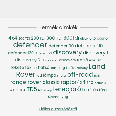
Termék címkék
4x4
300tdi
200TDI
300 TDI
csörlő
ajtó
200 TDI
ablak
defender
defender 110
defender 90
discovery
discovery 1
defender 130
differenciál
discovery 2
első
discovery II
discovery I.
erősített
Land
fék
hátsó
fekete
kemping
kerék
kormány
HD
Rover
off-road
lámpa
led
motor
p38
range rover classic
raptor4x4
rrc
series 3
terepjáró
TD5
tömítés
túra
TD4
szilent
teleszkóp
üzemanyag
Elállás a szerződéstől