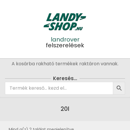
Skip
to
content
landrover
felszerelések
Primary
A kosárba rakható termékek raktáron vannak.
Navigation
Menu
Keresés…
20l
Mind a(z) 2 találat megjelenítve