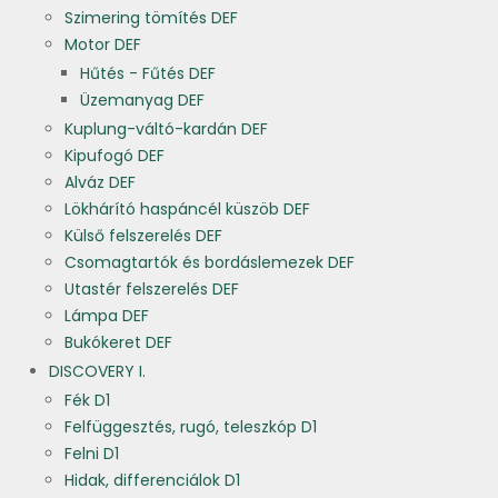
Szimering tömítés DEF
Motor DEF
Hűtés - Fűtés DEF
Üzemanyag DEF
Kuplung-váltó-kardán DEF
Kipufogó DEF
Alváz DEF
Lökhárító haspáncél küszöb DEF
Külső felszerelés DEF
Csomagtartók és bordáslemezek DEF
Utastér felszerelés DEF
Lámpa DEF
Bukókeret DEF
DISCOVERY I.
Fék D1
Felfüggesztés, rugó, teleszkóp D1
Felni D1
Hidak, differenciálok D1