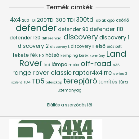
Termék címkék
4x4
300tdi
200TDI
300 TDI
csörlő
ajtó
200 TDI
ablak
defender
defender 110
defender 90
discovery
discovery 1
defender 130
differenciál
discovery 2
első
discovery II
discovery I.
erősített
Land
fék
hátsó
fekete
kemping
kerék
kormány
HD
Rover
off-road
lámpa
led
motor
p38
range rover classic
raptor4x4
rrc
series 3
terepjáró
TD5
tömítés
túra
TD4
szilent
teleszkóp
üzemanyag
Elállás a szerződéstől