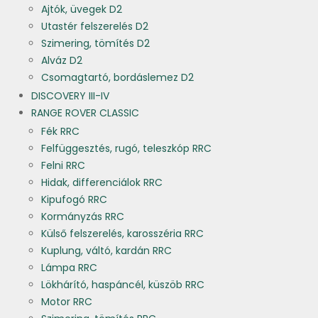
Ajtók, üvegek D2
Utastér felszerelés D2
Szimering, tömítés D2
Alváz D2
Csomagtartó, bordáslemez D2
DISCOVERY III-IV
RANGE ROVER CLASSIC
Fék RRC
Felfüggesztés, rugó, teleszkóp RRC
Felni RRC
Hidak, differenciálok RRC
Kipufogó RRC
Kormányzás RRC
Külső felszerelés, karosszéria RRC
Kuplung, váltó, kardán RRC
Lámpa RRC
Lökhárító, haspáncél, küszöb RRC
Motor RRC