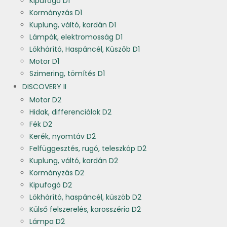
Kipufogó D1
Kormányzás D1
Kuplung, váltó, kardán D1
Lámpák, elektromosság D1
Lökhárító, Haspáncél, Küszöb D1
Motor D1
Szimering, tömítés D1
DISCOVERY II
Motor D2
Hidak, differenciálok D2
Fék D2
Kerék, nyomtáv D2
Felfüggesztés, rugó, teleszkóp D2
Kuplung, váltó, kardán D2
Kormányzás D2
Kipufogó D2
Lökhárító, haspáncél, küszöb D2
Külső felszerelés, karosszéria D2
Lámpa D2