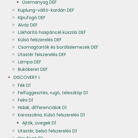
Üzemanyag DEF
Kuplung-váltó-kardán DEF
Kipufogó DEF
Alváz DEF
Lökhárító haspáncél küszöb DEF
Külső felszerelés DEF
Csomagtartók és bordáslemezek DEF
Utastér felszerelés DEF
Lámpa DEF
Bukókeret DEF
DISCOVERY I.
Fék D1
Felfüggesztés, rugó, teleszkóp D1
Felni D1
Hidak, differenciálok D1
Karosszéria, Külső felszerelés D1
Ajtók, üvegek D1
Utastér, belső felszerelés D1