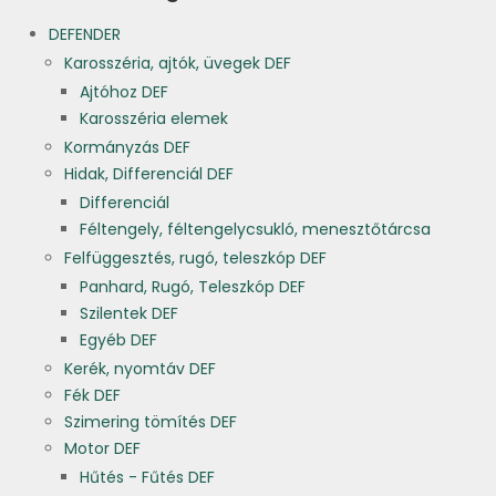
DEFENDER
Karosszéria, ajtók, üvegek DEF
Ajtóhoz DEF
Karosszéria elemek
Kormányzás DEF
Hidak, Differenciál DEF
Differenciál
Féltengely, féltengelycsukló, menesztőtárcsa
Felfüggesztés, rugó, teleszkóp DEF
Panhard, Rugó, Teleszkóp DEF
Szilentek DEF
Egyéb DEF
Kerék, nyomtáv DEF
Fék DEF
Szimering tömítés DEF
Motor DEF
Hűtés - Fűtés DEF