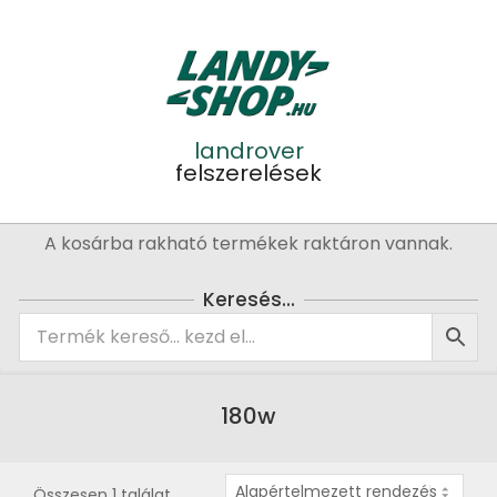
Skip
to
content
landrover
felszerelések
Primary
A kosárba rakható termékek raktáron vannak.
Navigation
Menu
Keresés…
180w
Összesen 1 találat