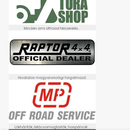
Minden ami offroad felszerelés...
Hivatalos magyarországi forgalmazó.
Lökhárítók, tetőcsomagtartók, haspáncél...