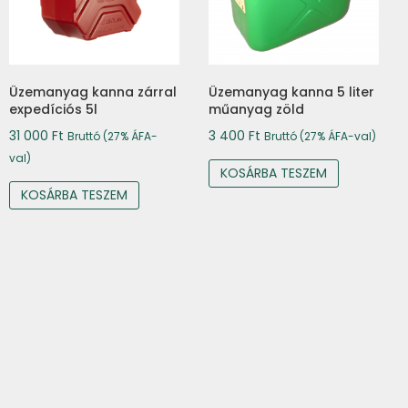
Üzemanyag kanna zárral
Üzemanyag kanna 5 liter
expedíciós 5l
műanyag zöld
31 000
Ft
3 400
Ft
Bruttó (27% ÁFA-
Bruttó (27% ÁFA-val)
val)
KOSÁRBA TESZEM
KOSÁRBA TESZEM