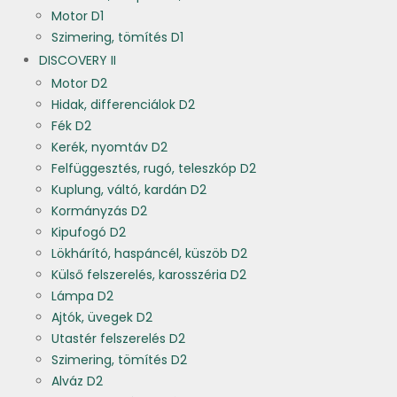
Motor D1
Szimering, tömítés D1
DISCOVERY II
Motor D2
Hidak, differenciálok D2
Fék D2
Kerék, nyomtáv D2
Felfüggesztés, rugó, teleszkóp D2
Kuplung, váltó, kardán D2
Kormányzás D2
Kipufogó D2
Lökhárító, haspáncél, küszöb D2
Külső felszerelés, karosszéria D2
Lámpa D2
Ajtók, üvegek D2
Utastér felszerelés D2
Szimering, tömítés D2
Alváz D2