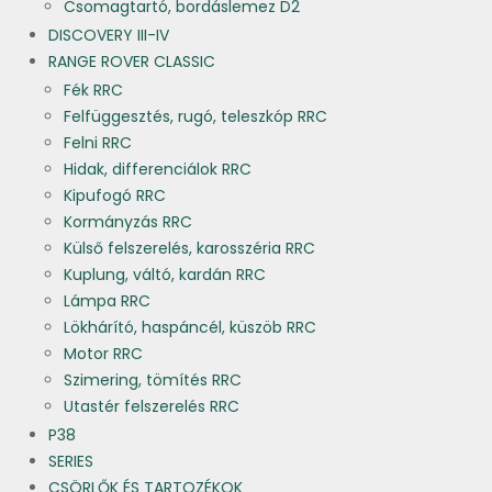
Csomagtartó, bordáslemez D2
DISCOVERY III-IV
RANGE ROVER CLASSIC
Fék RRC
Felfüggesztés, rugó, teleszkóp RRC
Felni RRC
Hidak, differenciálok RRC
Kipufogó RRC
Kormányzás RRC
Külső felszerelés, karosszéria RRC
Kuplung, váltó, kardán RRC
Lámpa RRC
Lökhárító, haspáncél, küszöb RRC
Motor RRC
Szimering, tömítés RRC
Utastér felszerelés RRC
P38
SERIES
CSÖRLŐK ÉS TARTOZÉKOK