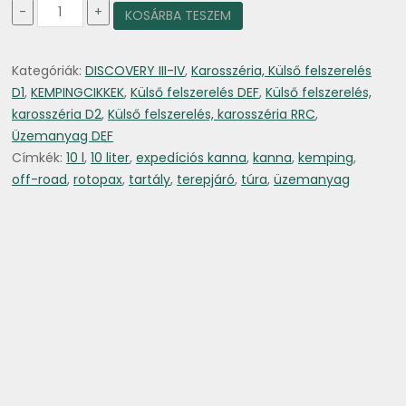
Üzemanyag
-
+
KOSÁRBA TESZEM
kanna
zárral
expedíciós
Kategóriák:
DISCOVERY III-IV
,
Karosszéria, Külső felszerelés
10l
Type2
D1
,
KEMPINGCIKKEK
,
Külső felszerelés DEF
,
Külső felszerelés,
mennyiség
karosszéria D2
,
Külső felszerelés, karosszéria RRC
,
Üzemanyag DEF
Címkék:
10 l
,
10 liter
,
expedíciós kanna
,
kanna
,
kemping
,
off-road
,
rotopax
,
tartály
,
terepjáró
,
túra
,
üzemanyag