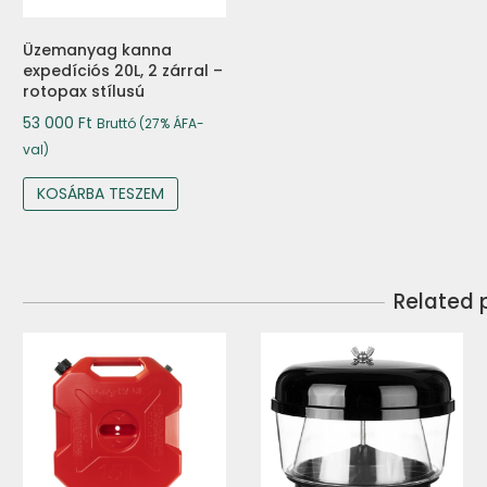
Üzemanyag kanna
expedíciós 20L, 2 zárral –
rotopax stílusú
53 000
Ft
Bruttó (27% ÁFA-
val)
KOSÁRBA TESZEM
Related 