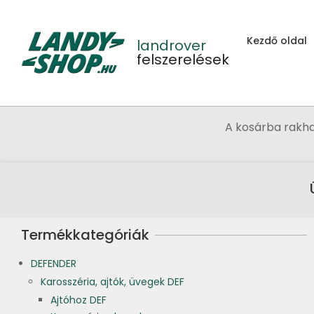
Skip
to
Kezdő oldal
content
landrover
felszerelések
A kosárba rakh
Termékkategóriák
DEFENDER
Karosszéria, ajtók, üvegek DEF
Ajtóhoz DEF