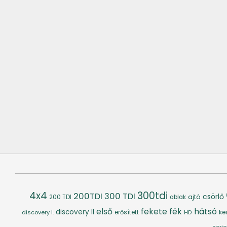
4x4
300tdi
200TDI
300 TDI
csörlő
ajtó
200 TDI
ablak
fék
hátsó
első
fekete
discovery II
ke
discovery I.
erősített
HD
serie