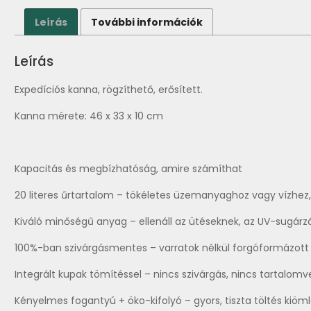
Leírás
További információk
Leírás
Expedíciós kanna, rögzíthető, erősített.
Kanna mérete: 46 x 33 x 10 cm
Kapacitás és megbízhatóság, amire számíthat
20 literes űrtartalom – tökéletes üzemanyaghoz vagy vízhez
Kiváló minőségű anyag – ellenáll az ütéseknek, az UV-sugárz
100%-ban szivárgásmentes – varratok nélkül forgóformázott
Integrált kupak tömítéssel – nincs szivárgás, nincs tartalom
Kényelmes fogantyú + öko-kifolyó – gyors, tiszta töltés kiöml