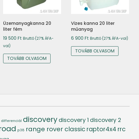
Üzemanyagkanna 20
Vizes kanna 20 liter
liter fém
műanyag
19 500
Ft
6 900
Ft
Bruttó (27% ÁFA-
Bruttó (27% ÁFA-val)
val)
TOVÁBB OLVASOM
TOVÁBB OLVASOM
discovery
discovery 1
discovery 2
differenciál
-road
range rover classic
raptor4x4
rrc
p38
nyag