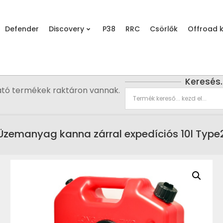
Defender
Discovery
P38
RRC
Csörlők
Offroad k
Keresés
ató termékek raktáron vannak.
Üzemanyag kanna zárral expedíciós 10l Type