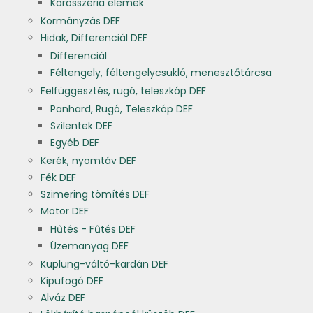
Karosszéria elemek
Kormányzás DEF
Hidak, Differenciál DEF
Differenciál
Féltengely, féltengelycsukló, menesztőtárcsa
Felfüggesztés, rugó, teleszkóp DEF
Panhard, Rugó, Teleszkóp DEF
Szilentek DEF
Egyéb DEF
Kerék, nyomtáv DEF
Fék DEF
Szimering tömítés DEF
Motor DEF
Hűtés - Fűtés DEF
Üzemanyag DEF
Kuplung-váltó-kardán DEF
Kipufogó DEF
Alváz DEF