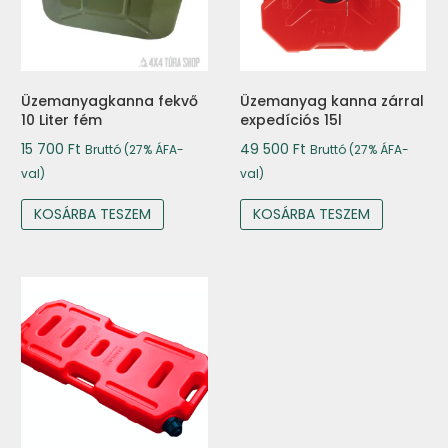
Üzemanyagkanna fekvő
Üzemanyag kanna zárral
10 Liter fém
expedíciós 15l
15 700
Ft
49 500
Ft
Bruttó (27% ÁFA-
Bruttó (27% ÁFA-
val)
val)
KOSÁRBA TESZEM
KOSÁRBA TESZEM