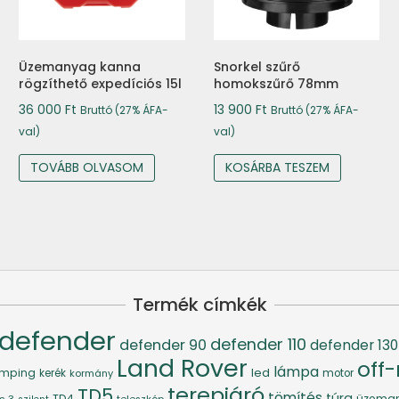
Üzemanyag kanna
Snorkel szűrő
rögzíthető expedíciós 15l
homokszűrő 78mm
36 000
Ft
13 900
Ft
Bruttó (27% ÁFA-
Bruttó (27% ÁFA-
val)
val)
TOVÁBB OLVASOM
KOSÁRBA TESZEM
Termék címkék
defender
defender 110
defender 90
defender 130
Land Rover
off
lámpa
led
mping
kerék
kormány
motor
terepjáró
TD5
tömítés
túra
TD4
üzema
s 3