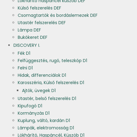
Lökhárító haspáncél küszöb DEF
Külső felszerelés DEF
Csomagtartók és bordáslemezek DEF
Utastér felszerelés DEF
Lámpa DEF
Bukókeret DEF
DISCOVERY I.
Fék D1
Felfüggesztés, rugó, teleszkóp D1
Felni D1
Hidak, differenciálok D1
Karosszéria, Külső felszerelés D1
Ajtók, üvegek D1
Utastér, belső felszerelés D1
Kipufogó D1
Kormányzás D1
Kuplung, váltó, kardán D1
Lámpák, elektromosság D1
Lökhárító, Haspáncél, Küszöb D1