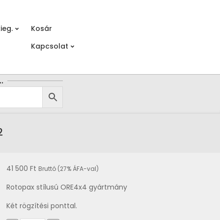
ieg.
Kosár
Prim
Kapcsolat
Navi
Men
…
2
41 500
Ft
Bruttó (27% ÁFA-val)
Rotopax stílusú ORE4x4 gyártmány
Két rögzítési ponttal.