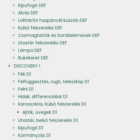
Kipufogó DEF
Alváz DEF
Lökhárító haspáncél küszöb DEF
Külső felszerelés DEF
Csomagtartók és bordáslemezek DEF
Utastér felszerelés DEF
Lámpa DEF
Bukókeret DEF
DISCOVERY I.
Fék D1
Felfüggesztés, rugó, teleszkóp D1
Felni D1
Hidak, differenciálok D1
Karosszéria, Külső felszerelés D1
Ajtók, üvegek D1
Utastér, belső felszerelés D1
Kipufogó D1
Kormányzás D1