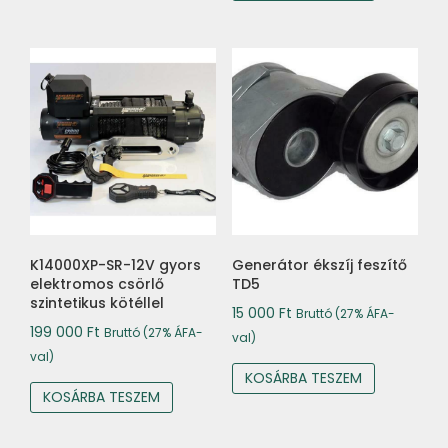
K14000XP-SR-12V gyors
Generátor ékszíj feszítő
elektromos csörlő
TD5
szintetikus kötéllel
15 000
Ft
Bruttó (27% ÁFA-
199 000
Ft
Bruttó (27% ÁFA-
val)
val)
KOSÁRBA TESZEM
KOSÁRBA TESZEM