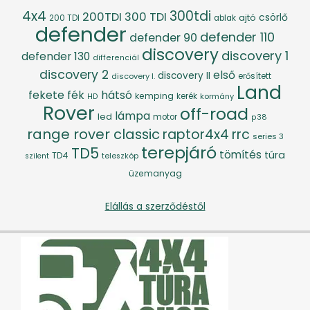
4x4
300tdi
200TDI
300 TDI
csörlő
ajtó
200 TDI
ablak
defender
defender 110
defender 90
discovery
discovery 1
defender 130
differenciál
discovery 2
első
discovery II
discovery I.
erősített
Land
fék
hátsó
fekete
kemping
kerék
kormány
HD
Rover
off-road
lámpa
led
motor
p38
range rover classic
raptor4x4
rrc
series 3
terepjáró
TD5
tömítés
túra
TD4
szilent
teleszkóp
üzemanyag
Elállás a szerződéstől