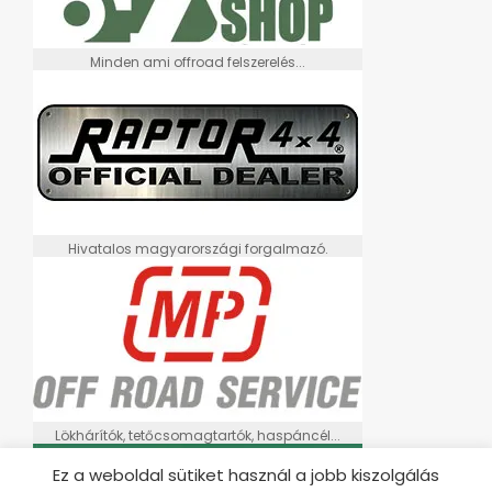
Minden ami offroad felszerelés...
Hivatalos magyarországi forgalmazó.
Lökhárítók, tetőcsomagtartók, haspáncél...
Ez a weboldal sütiket használ a jobb kiszolgálás