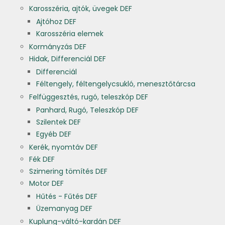
Karosszéria, ajtók, üvegek DEF
Ajtóhoz DEF
Karosszéria elemek
Kormányzás DEF
Hidak, Differenciál DEF
Differenciál
Féltengely, féltengelycsukló, menesztőtárcsa
Felfüggesztés, rugó, teleszkóp DEF
Panhard, Rugó, Teleszkóp DEF
Szilentek DEF
Egyéb DEF
Kerék, nyomtáv DEF
Fék DEF
Szimering tömítés DEF
Motor DEF
Hűtés - Fűtés DEF
Üzemanyag DEF
Kuplung-váltó-kardán DEF