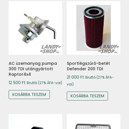
AC üzemanyag pumpa
Sportlégszűrő-betét
300 TDI utángyártott
Defender 200 TDI
Raptor4x4
21 000
Ft
Bruttó (27% ÁFA-
12 500
Ft
Bruttó (27% ÁFA-val)
val)
KOSÁRBA TESZEM
KOSÁRBA TESZEM