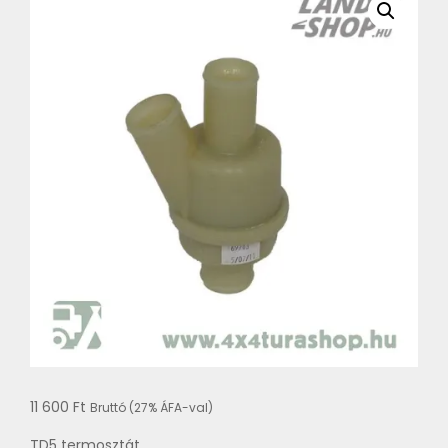
11 600
Ft
Bruttó (27% ÁFA-val)
TD5 termosztát