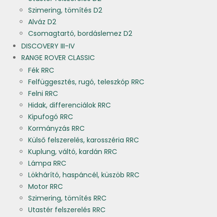
Szimering, tömítés D2
Alváz D2
Csomagtartó, bordáslemez D2
DISCOVERY III-IV
RANGE ROVER CLASSIC
Fék RRC
Felfüggesztés, rugó, teleszkóp RRC
Felni RRC
Hidak, differenciálok RRC
Kipufogó RRC
Kormányzás RRC
Külső felszerelés, karosszéria RRC
Kuplung, váltó, kardán RRC
Lámpa RRC
Lökhárító, haspáncél, küszöb RRC
Motor RRC
Szimering, tömítés RRC
Utastér felszerelés RRC