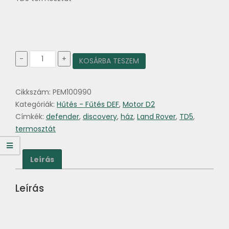
Termosztát
-
+
KOSÁRBA TESZEM
TD5
mennyiség
Cikkszám:
PEM100990
Kategóriák:
Hűtés - Fűtés DEF
,
Motor D2
Címkék:
defender
,
discovery
,
ház
,
Land Rover
,
TD5
,
termosztát
Leírás
Leírás