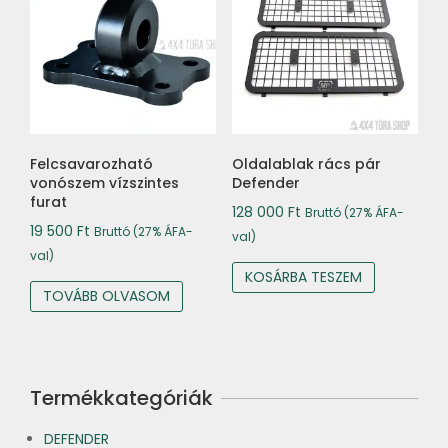
Felcsavarozható
Oldalablak rács pár
vonószem vízszintes
Defender
furat
128 000
Ft
Bruttó (27% ÁFA-
19 500
Ft
Bruttó (27% ÁFA-
val)
val)
KOSÁRBA TESZEM
TOVÁBB OLVASOM
Termékkategóriák
DEFENDER