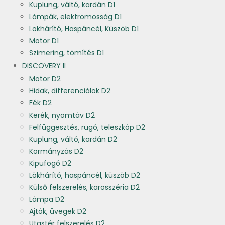
Kuplung, váltó, kardán D1
Lámpák, elektromosság D1
Lökhárító, Haspáncél, Küszöb D1
Motor D1
Szimering, tömítés D1
DISCOVERY II
Motor D2
Hidak, differenciálok D2
Fék D2
Kerék, nyomtáv D2
Felfüggesztés, rugó, teleszkóp D2
Kuplung, váltó, kardán D2
Kormányzás D2
Kipufogó D2
Lökhárító, haspáncél, küszöb D2
Külső felszerelés, karosszéria D2
Lámpa D2
Ajtók, üvegek D2
Utastér felszerelés D2