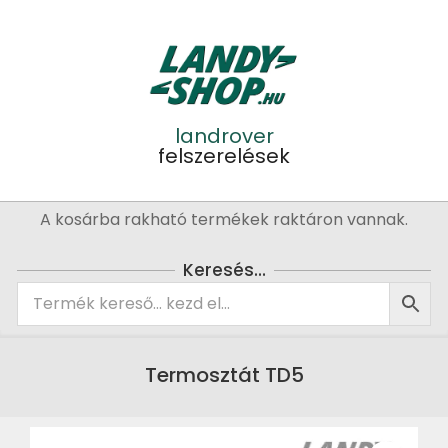
Skip
to
content
landrover
felszerelések
Primary
A kosárba rakható termékek raktáron vannak.
Navigation
Menu
Keresés…
Termosztát TD5