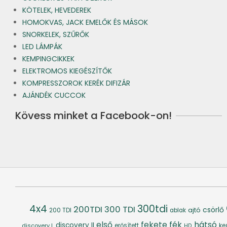
KÖTELEK, HEVEDEREK
HOMOKVAS, JACK EMELŐK ÉS MÁSOK
SNORKELEK, SZŰRŐK
LED LÁMPÁK
KEMPINGCIKKEK
ELEKTROMOS KIEGÉSZÍTŐK
KOMPRESSZOROK KERÉK DIFIZÁR
AJÁNDÉK CUCCOK
Kövess minket a Facebook-on!
4x4
300tdi
200TDI
300 TDI
csörlő
ajtó
200 TDI
ablak
fék
hátsó
első
fekete
discovery II
ke
discovery I.
erősített
HD