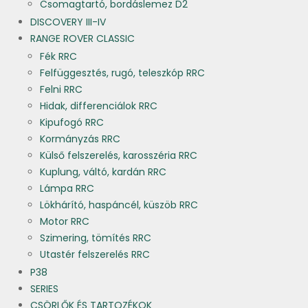
Csomagtartó, bordáslemez D2
DISCOVERY III-IV
RANGE ROVER CLASSIC
Fék RRC
Felfüggesztés, rugó, teleszkóp RRC
Felni RRC
Hidak, differenciálok RRC
Kipufogó RRC
Kormányzás RRC
Külső felszerelés, karosszéria RRC
Kuplung, váltó, kardán RRC
Lámpa RRC
Lökhárító, haspáncél, küszöb RRC
Motor RRC
Szimering, tömítés RRC
Utastér felszerelés RRC
P38
SERIES
CSÖRLŐK ÉS TARTOZÉKOK