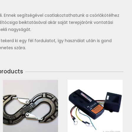
li. Ennek segítségével csatlakoztathatunk a csörlőkötélhez
tócsiga beiktatásával akár saját terepjárónk vontatási
ekli nagyságát.
ekerd ki egy fél fordulatot, így használat után is gond
enetes szára.
products