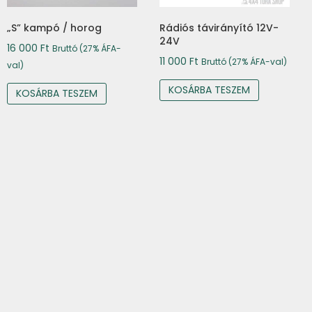
„S” kampó / horog
Rádiós távirányító 12V-
24V
16 000
Ft
Bruttó (27% ÁFA-
11 000
Ft
Bruttó (27% ÁFA-val)
val)
KOSÁRBA TESZEM
KOSÁRBA TESZEM