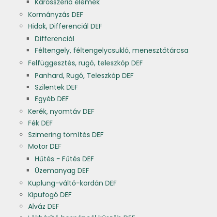
Karosszéria elemek
Kormányzás DEF
Hidak, Differenciál DEF
Differenciál
Féltengely, féltengelycsukló, menesztőtárcsa
Felfüggesztés, rugó, teleszkóp DEF
Panhard, Rugó, Teleszkóp DEF
Szilentek DEF
Egyéb DEF
Kerék, nyomtáv DEF
Fék DEF
Szimering tömítés DEF
Motor DEF
Hűtés - Fűtés DEF
Üzemanyag DEF
Kuplung-váltó-kardán DEF
Kipufogó DEF
Alváz DEF