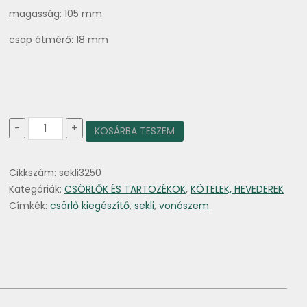
magasság: 105 mm
csap átmérő: 18 mm
Sekli
-
+
KOSÁRBA TESZEM
3,25t
mennyiség
Cikkszám:
sekli3250
Kategóriák:
CSÖRLŐK ÉS TARTOZÉKOK
,
KÖTELEK, HEVEDEREK
Címkék:
csörlő kiegészítő
,
sekli
,
vonószem