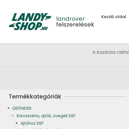
Skip
to
Kezdő oldal
content
landrover
felszerelések
A kosárba rakh
Termékkategóriák
DEFENDER
Karosszéria, ajtók, üvegek DEF
Ajtóhoz DEF