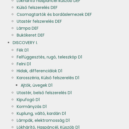
Lökhárító haspáncél küszöb DEF
Külső felszerelés DEF
Csomagtartók és bordáslemezek DEF
Utastér felszerelés DEF
Lámpa DEF
Bukókeret DEF
DISCOVERY I.
Fék D1
Felfüggesztés, rugó, teleszkóp D1
Felni D1
Hidak, differenciálok D1
Karosszéria, Külső felszerelés D1
Ajtók, üvegek D1
Utastér, belső felszerelés D1
Kipufogó D1
Kormányzás D1
Kuplung, váltó, kardán D1
Lámpák, elektromosság D1
Lökhárító, Haspáncél, Küszöb D1