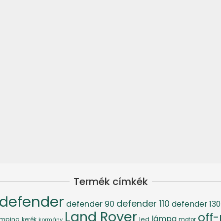
Termék címkék
defender
defender 110
defender 90
defender 130
Land Rover
off
lámpa
led
mping
kerék
kormány
motor