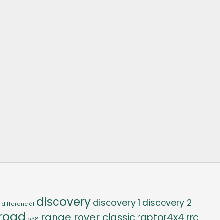
discovery
discovery 1
discovery 2
differenciál
-road
range rover classic
raptor4x4
rrc
p38