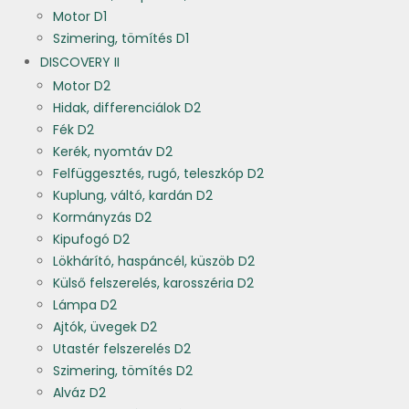
Motor D1
Szimering, tömítés D1
DISCOVERY II
Motor D2
Hidak, differenciálok D2
Fék D2
Kerék, nyomtáv D2
Felfüggesztés, rugó, teleszkóp D2
Kuplung, váltó, kardán D2
Kormányzás D2
Kipufogó D2
Lökhárító, haspáncél, küszöb D2
Külső felszerelés, karosszéria D2
Lámpa D2
Ajtók, üvegek D2
Utastér felszerelés D2
Szimering, tömítés D2
Alváz D2