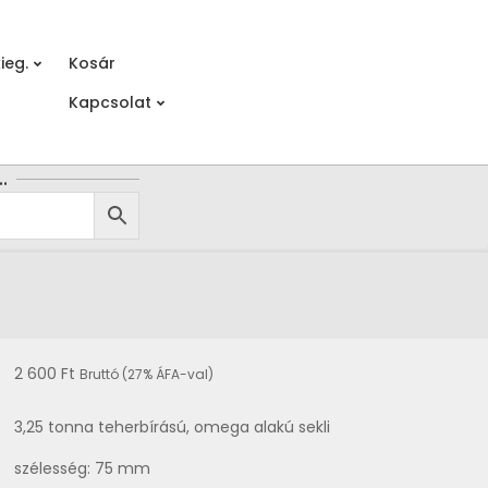
ieg.
Kosár
Prim
Kapcsolat
Navi
Men
…
2 600
Ft
Bruttó (27% ÁFA-val)
3,25 tonna teherbírású, omega alakú sekli
szélesség: 75 mm