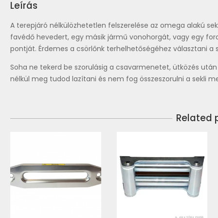
Leírás
A terepjáró nélkülözhetetlen felszerelése az omega alakú sek
favédő hevedert, egy másik jármű vonohorgát, vagy egy fordí
pontját. Érdemes a csörlőnk terhelhetőségéhez választani a s
Soha ne tekerd be szorulásig a csavarmenetet, ütközés után t
nélkül meg tudod lazítani és nem fog összeszorulni a sekli m
Related 