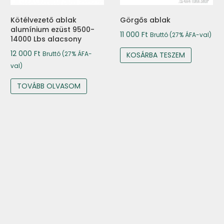
Kötélvezető ablak
Görgős ablak
alumínium ezüst 9500-
11 000
Ft
Bruttó (27% ÁFA-val)
14000 Lbs alacsony
12 000
Ft
Bruttó (27% ÁFA-
KOSÁRBA TESZEM
val)
TOVÁBB OLVASOM