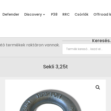
Defender
Discovery
P38
RRC
Csörlők
Offroad k
Keresés
ató termékek raktáron vannak.
Sekli 3,25t