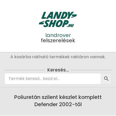
Skip
to
content
landrover
felszerelések
Primary
A kosárba rakható termékek raktáron vannak.
Navigation
Menu
Keresés…
Poliuretán szilent készlet komplett
Defender 2002-től