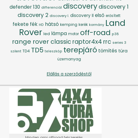
discovery
discovery 1
defender 130
differenciál
discovery 2
első
discovery II
discovery I.
erősített
Land
fék
hátsó
fekete
kemping
kerék
kormány
HD
Rover
off-road
lámpa
led
motor
p38
range rover classic
raptor4x4
rrc
series 3
terepjáró
TD5
tömítés
túra
TD4
szilent
teleszkóp
üzemanyag
Elállás a szerződéstől
Minden ami offroad felszerelés...