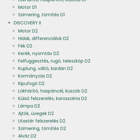
Motor D1
Szimering, tömítés D1
DISCOVERY II
Motor D2
Hidak, differenciálok D2
Fék D2
Kerék, nyomtáv D2
Felfüggesztés, rugó, teleszkóp D2
Kuplung, váltó, kardán D2
Kormányzás D2
Kipufogó D2
Lökhárító, haspáncél, küszöb D2
Külső felszerelés, karosszéria D2
Lámpa D2
Ajtók, üvegek D2
Utastér felszerelés D2
Szimering, tömítés D2
Alváz D2