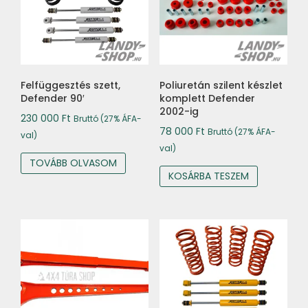
Felfüggesztés szett,
Poliuretán szilent készlet
Defender 90′
komplett Defender
2002-ig
230 000
Ft
Bruttó (27% ÁFA-
78 000
Ft
Bruttó (27% ÁFA-
val)
val)
TOVÁBB OLVASOM
KOSÁRBA TESZEM