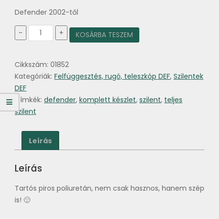
Defender 2002-től
Poliuretán
-
+
KOSÁRBA TESZEM
szilent
készlet
komplett
Cikkszám:
01852
Defender
2002-
Kategóriák:
Felfüggesztés, rugó, teleszkóp DEF
,
Szilentek
től
DEF
mennyiség
Címkék:
defender
,
komplett készlet
,
szilent
,
teljes
szilent
Leírás
Leírás
Tartós piros poliuretán, nem csak hasznos, hanem szép
is! 🙂