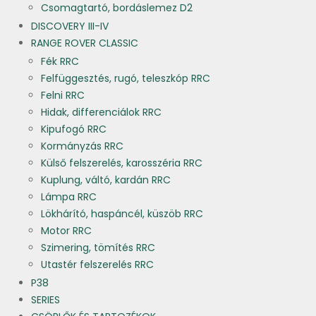
Csomagtartó, bordáslemez D2
DISCOVERY III-IV
RANGE ROVER CLASSIC
Fék RRC
Felfüggesztés, rugó, teleszkóp RRC
Felni RRC
Hidak, differenciálok RRC
Kipufogó RRC
Kormányzás RRC
Külső felszerelés, karosszéria RRC
Kuplung, váltó, kardán RRC
Lámpa RRC
Lökhárító, haspáncél, küszöb RRC
Motor RRC
Szimering, tömítés RRC
Utastér felszerelés RRC
P38
SERIES