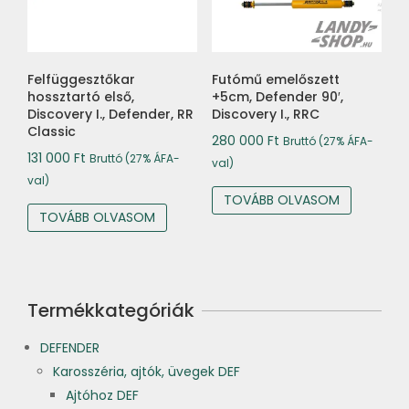
Felfüggesztőkar
Futómű emelőszett
hossztartó első,
+5cm, Defender 90′,
Discovery I., Defender, RR
Discovery I., RRC
Classic
280 000
Ft
Bruttó (27% ÁFA-
131 000
Ft
Bruttó (27% ÁFA-
val)
val)
TOVÁBB OLVASOM
TOVÁBB OLVASOM
Termékkategóriák
DEFENDER
Karosszéria, ajtók, üvegek DEF
Ajtóhoz DEF