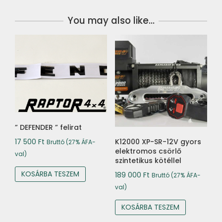
You may also like…
” DEFENDER ” felirat
17 500
Ft
K12000 XP-SR-12V gyors
Bruttó (27% ÁFA-
elektromos csörlő
val)
szintetikus kötéllel
KOSÁRBA TESZEM
189 000
Ft
Bruttó (27% ÁFA-
val)
KOSÁRBA TESZEM