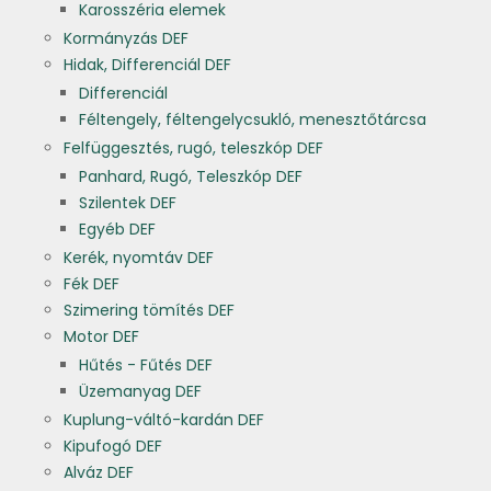
Karosszéria elemek
Kormányzás DEF
Hidak, Differenciál DEF
Differenciál
Féltengely, féltengelycsukló, menesztőtárcsa
Felfüggesztés, rugó, teleszkóp DEF
Panhard, Rugó, Teleszkóp DEF
Szilentek DEF
Egyéb DEF
Kerék, nyomtáv DEF
Fék DEF
Szimering tömítés DEF
Motor DEF
Hűtés - Fűtés DEF
Üzemanyag DEF
Kuplung-váltó-kardán DEF
Kipufogó DEF
Alváz DEF