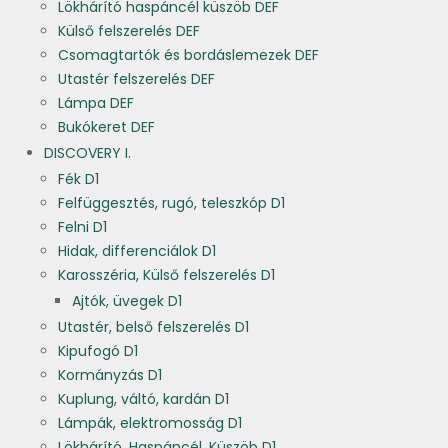
Lökhárító haspáncél küszöb DEF
Külső felszerelés DEF
Csomagtartók és bordáslemezek DEF
Utastér felszerelés DEF
Lámpa DEF
Bukókeret DEF
DISCOVERY I.
Fék D1
Felfüggesztés, rugó, teleszkóp D1
Felni D1
Hidak, differenciálok D1
Karosszéria, Külső felszerelés D1
Ajtók, üvegek D1
Utastér, belső felszerelés D1
Kipufogó D1
Kormányzás D1
Kuplung, váltó, kardán D1
Lámpák, elektromosság D1
Lökhárító, Haspáncél, Küszöb D1