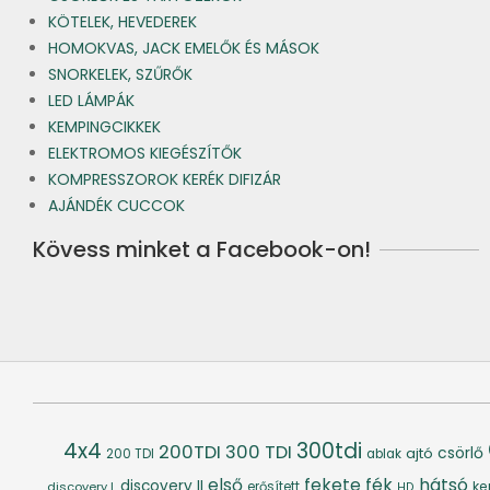
KÖTELEK, HEVEDEREK
HOMOKVAS, JACK EMELŐK ÉS MÁSOK
SNORKELEK, SZŰRŐK
LED LÁMPÁK
KEMPINGCIKKEK
ELEKTROMOS KIEGÉSZÍTŐK
KOMPRESSZOROK KERÉK DIFIZÁR
AJÁNDÉK CUCCOK
Kövess minket a Facebook-on!
4x4
300tdi
200TDI
300 TDI
csörlő
ajtó
200 TDI
ablak
fék
hátsó
első
fekete
discovery II
ke
discovery I.
erősített
HD