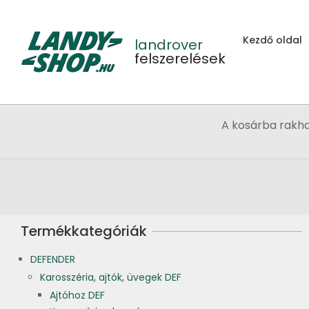
Skip
to
Kezdő oldal
content
landrover
felszerelések
A kosárba rakh
Termékkategóriák
DEFENDER
Karosszéria, ajtók, üvegek DEF
Ajtóhoz DEF