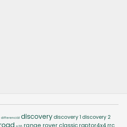
discovery
discovery 1
discovery 2
differenciál
-road
range rover classic
raptor4x4
rrc
p38