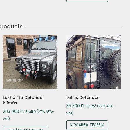
products
Lökhárító Defender
Létra, Defender
klímás
55 500
Ft
Bruttó (27% ÁFA-
263 000
Ft
Bruttó (27% ÁFA-
val)
val)
KOSÁRBA TESZEM