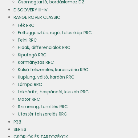
Csomagtartó, bordáslemez D2
DISCOVERY III-IV
RANGE ROVER CLASSIC
Fék RRC
Felfüggesztés, rugó, teleszkóp RRC
Felni RRC
Hidak, differenciálok RRC
Kipufogó RRC
Kormányzás RRC
Külső felszerelés, karosszéria RRC
Kuplung, váltó, kardán RRC
Lámpa RRC
Lökhárító, haspáncél, küszöb RRC
Motor RRC
Szimering, tömítés RRC
Utastér felszerelés RRC
P38
SERIES
CSÖRLŐK ÉS TARTOZÉKOK