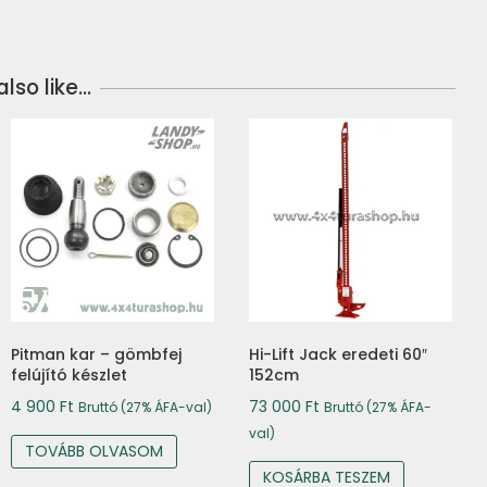
lso like…
Pitman kar – gömbfej
Hi-Lift Jack eredeti 60″
felújító készlet
152cm
4 900
Ft
73 000
Ft
Bruttó (27% ÁFA-val)
Bruttó (27% ÁFA-
val)
TOVÁBB OLVASOM
KOSÁRBA TESZEM