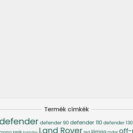
Termék címkék
defender
defender 110
defender 90
defender 130
Land Rover
off
lámpa
led
mping
kerék
kormány
motor