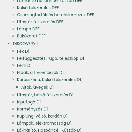
Lökhárító haspáncél küszöb DEF
Külső felszerelés DEF
Csomagtartók és bordáslemezek DEF
Utastér felszerelés DEF
Lámpa DEF
Bukókeret DEF
DISCOVERY I.
Fék D1
Felfüggesztés, rugó, teleszkóp D1
Felni D1
Hidak, differenciálok D1
Karosszéria, Külső felszerelés D1
Ajtók, üvegek D1
Utastér, belső felszerelés D1
Kipufogó D1
Kormányzás D1
Kuplung, váltó, kardán D1
Lámpák, elektromosság D1
Lökhárító, Haspáncél, Küszöb D1