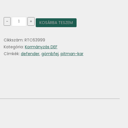
Pitman
-
+
KOSÁRBA TESZEM
kar
1986-
ig
Cikkszám:
RTC63999
mennyiség
Kategória:
Kormányzás DEF
Címkék:
defender
,
gömbfej
,
pitman-kar