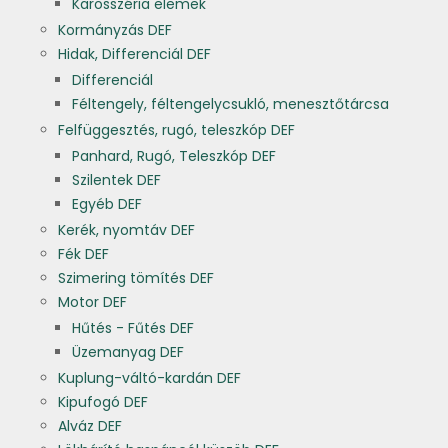
Karosszéria elemek
Kormányzás DEF
Hidak, Differenciál DEF
Differenciál
Féltengely, féltengelycsukló, menesztőtárcsa
Felfüggesztés, rugó, teleszkóp DEF
Panhard, Rugó, Teleszkóp DEF
Szilentek DEF
Egyéb DEF
Kerék, nyomtáv DEF
Fék DEF
Szimering tömítés DEF
Motor DEF
Hűtés - Fűtés DEF
Üzemanyag DEF
Kuplung-váltó-kardán DEF
Kipufogó DEF
Alváz DEF