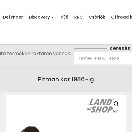
Defender
Discovery
P38
RRC
Csörlők
Offroad k
Keresés
ató termékek raktáron vannak.
Pitman kar 1986-ig