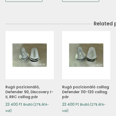
500 Ft.
500 Ft.
Related 
Rugó pozícionáló,
Rugó pozícionáló csillag
Defender 90, Discovery I-
Defender 110-130 csillag
II, RRC csillag pár
pár
23 400
Ft
23 400
Ft
Bruttó (27% ÁFA-
Bruttó (27% ÁFA-
val)
val)