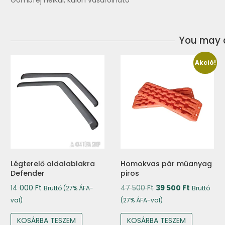
Gömbfej nélkül, külön vásárolható
You may a
Akció!
Légterelő oldalablakra
Homokvas pár műanyag
Defender
piros
Original
Current
14 000
Ft
47 500
Ft
39 500
Ft
Bruttó (27% ÁFA-
Bruttó
price
price
val)
(27% ÁFA-val)
was:
is:
KOSÁRBA TESZEM
KOSÁRBA TESZEM
47
39