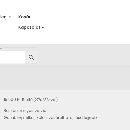
ieg.
Kosár
Prim
Kapcsolat
Navi
Men
…
15 500
Ft
Bruttó (27% ÁFA-val)
Bal kormányos verzió
Gömbfej nélkül, külön vásárolható, lásd lejjebb