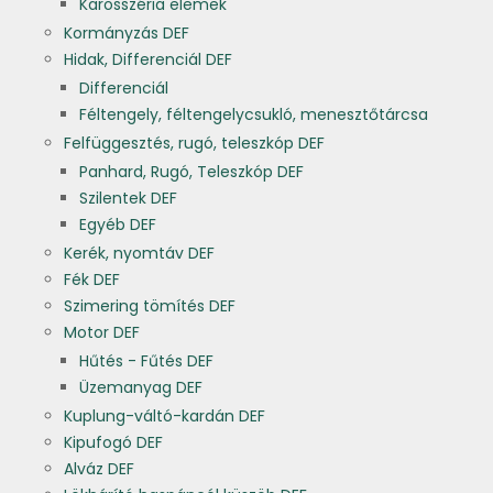
Karosszéria elemek
Kormányzás DEF
Hidak, Differenciál DEF
Differenciál
Féltengely, féltengelycsukló, menesztőtárcsa
Felfüggesztés, rugó, teleszkóp DEF
Panhard, Rugó, Teleszkóp DEF
Szilentek DEF
Egyéb DEF
Kerék, nyomtáv DEF
Fék DEF
Szimering tömítés DEF
Motor DEF
Hűtés - Fűtés DEF
Üzemanyag DEF
Kuplung-váltó-kardán DEF
Kipufogó DEF
Alváz DEF