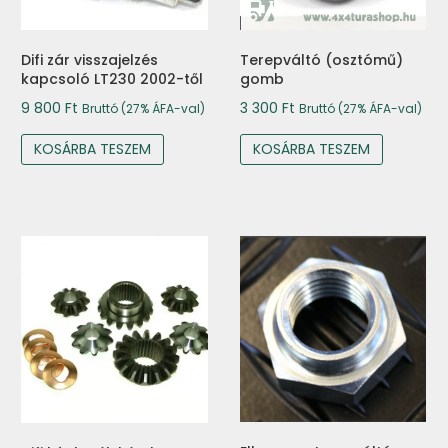
Difi zár visszajelzés
Terepváltó (osztómű)
kapcsoló LT230 2002-től
gomb
9 800
Ft
3 300
Ft
Bruttó (27% ÁFA-val)
Bruttó (27% ÁFA-val)
KOSÁRBA TESZEM
KOSÁRBA TESZEM