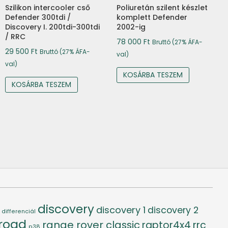
Szilikon intercooler cső
Poliuretán szilent készlet
Defender 300tdi /
komplett Defender
Discovery I. 200tdi-300tdi
2002-ig
/ RRC
78 000
Ft
Bruttó (27% ÁFA-
29 500
Ft
Bruttó (27% ÁFA-
val)
val)
KOSÁRBA TESZEM
KOSÁRBA TESZEM
discovery
discovery 1
discovery 2
differenciál
-road
range rover classic
raptor4x4
rrc
p38