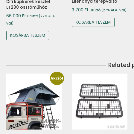
Ellenanya terepváltó
Difi kúpkerék készlet
LT230 osztóműhöz
3 700
Ft
Bruttó (27% ÁFA-val)
66 000
Ft
Bruttó (27% ÁFA-
KOSÁRBA TESZEM
val)
KOSÁRBA TESZEM
Related 
Akció!