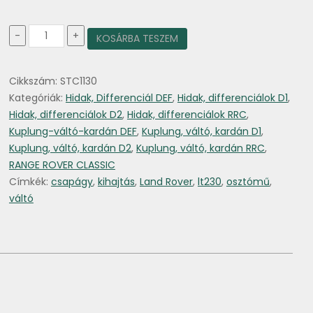
Osztómű
-
+
KOSÁRBA TESZEM
kihajtás
csapágy
FAG
Cikkszám:
STC1130
mennyiség
Kategóriák:
Hidak, Differenciál DEF
,
Hidak, differenciálok D1
,
Hidak, differenciálok D2
,
Hidak, differenciálok RRC
,
Kuplung-váltó-kardán DEF
,
Kuplung, váltó, kardán D1
,
Kuplung, váltó, kardán D2
,
Kuplung, váltó, kardán RRC
,
RANGE ROVER CLASSIC
Címkék:
csapágy
,
kihajtás
,
Land Rover
,
lt230
,
osztómű
,
váltó