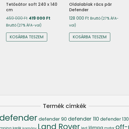
Tetősátor soft 240 x 140
Oldalablak rács pár
cm
Defender
Original
Current
459 000
Ft
419 000
Ft
128 000
Ft
Bruttó (27% ÁFA-
price
price
Bruttó (27% ÁFA-val)
val)
was:
is:
KOSÁRBA TESZEM
KOSÁRBA TESZEM
459
419
000 Ft.
000 Ft.
Termék címkék
defender
defender 110
defender 90
defender 130
Land Rover
off
lámpa
led
mping
kerék
kormány
motor