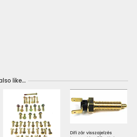
lso like…
Difi zár visszajelzés