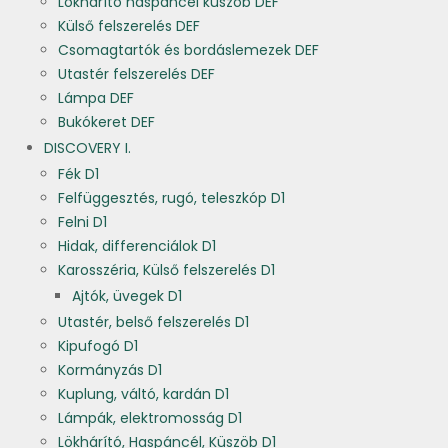
Lökhárító haspáncél küszöb DEF
Külső felszerelés DEF
Csomagtartók és bordáslemezek DEF
Utastér felszerelés DEF
Lámpa DEF
Bukókeret DEF
DISCOVERY I.
Fék D1
Felfüggesztés, rugó, teleszkóp D1
Felni D1
Hidak, differenciálok D1
Karosszéria, Külső felszerelés D1
Ajtók, üvegek D1
Utastér, belső felszerelés D1
Kipufogó D1
Kormányzás D1
Kuplung, váltó, kardán D1
Lámpák, elektromosság D1
Lökhárító, Haspáncél, Küszöb D1