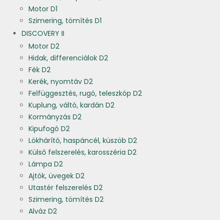
Motor D1
Szimering, tömítés D1
DISCOVERY II
Motor D2
Hidak, differenciálok D2
Fék D2
Kerék, nyomtáv D2
Felfüggesztés, rugó, teleszkóp D2
Kuplung, váltó, kardán D2
Kormányzás D2
Kipufogó D2
Lökhárító, haspáncél, küszöb D2
Külső felszerelés, karosszéria D2
Lámpa D2
Ajtók, üvegek D2
Utastér felszerelés D2
Szimering, tömítés D2
Alváz D2