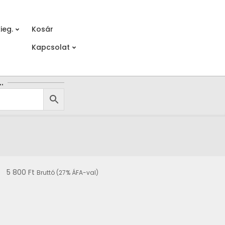
ieg.
Kosár
Prim
Kapcsolat
Navi
Men
…
5 800
Ft
Bruttó (27% ÁFA-val)