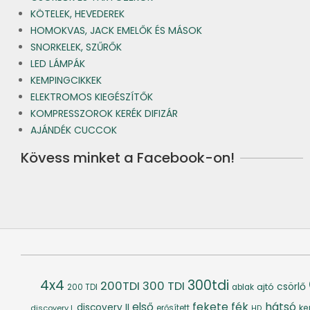
KÖTELEK, HEVEDEREK
HOMOKVAS, JACK EMELŐK ÉS MÁSOK
SNORKELEK, SZŰRŐK
LED LÁMPÁK
KEMPINGCIKKEK
ELEKTROMOS KIEGÉSZÍTŐK
KOMPRESSZOROK KERÉK DIFIZÁR
AJÁNDÉK CUCCOK
Kövess minket a Facebook-on!
4x4
300tdi
200TDI
300 TDI
csörlő
ajtó
200 TDI
ablak
fék
hátsó
első
fekete
discovery II
ke
discovery I.
erősített
HD