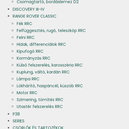
Csomagtartó, bordáslemez D2
DISCOVERY III-IV
RANGE ROVER CLASSIC
Fék RRC
Felfüggesztés, rugó, teleszkóp RRC
Felni RRC
Hidak, differenciálok RRC
Kipufogó RRC
Kormányzás RRC
Külső felszerelés, karosszéria RRC
Kuplung, váltó, kardán RRC
Lámpa RRC
Lökhárító, haspáncél, küszöb RRC
Motor RRC
Szimering, tömítés RRC
Utastér felszerelés RRC
P38
SERIES
CSÖRLŐK ÉS TARTOZÉKOK