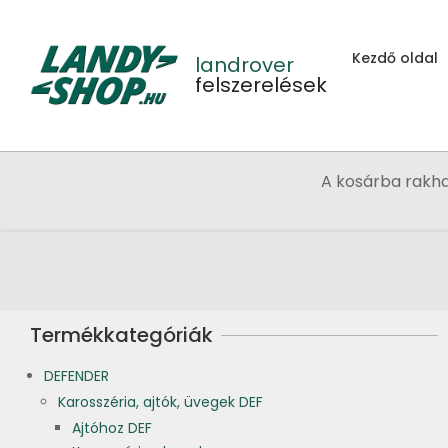
Skip
to
Kezdő oldal
content
landrover
felszerelések
A kosárba rakh
Termékkategóriák
DEFENDER
Karosszéria, ajtók, üvegek DEF
Ajtóhoz DEF