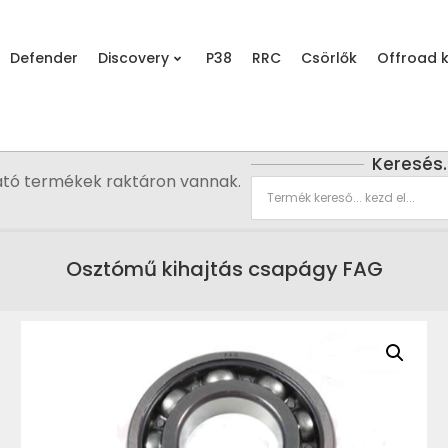
Defender
Discovery
P38
RRC
Csörlők
Offroad k
Keresés
ató termékek raktáron vannak.
Osztómű kihajtás csapágy FAG