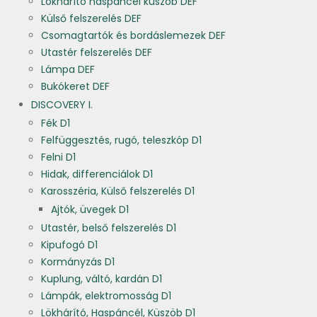
Lökhárító haspáncél küszöb DEF
Külső felszerelés DEF
Csomagtartók és bordáslemezek DEF
Utastér felszerelés DEF
Lámpa DEF
Bukókeret DEF
DISCOVERY I.
Fék D1
Felfüggesztés, rugó, teleszkóp D1
Felni D1
Hidak, differenciálok D1
Karosszéria, Külső felszerelés D1
Ajtók, üvegek D1
Utastér, belső felszerelés D1
Kipufogó D1
Kormányzás D1
Kuplung, váltó, kardán D1
Lámpák, elektromosság D1
Lökhárító, Haspáncél, Küszöb D1