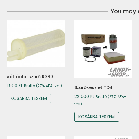
You may a
Váltóolaj szűrő R380
1 900
Ft
Bruttó (27% ÁFA-val)
Szűrőkészlet TD4
22 000
Ft
Bruttó (27% ÁFA-
KOSÁRBA TESZEM
val)
KOSÁRBA TESZEM