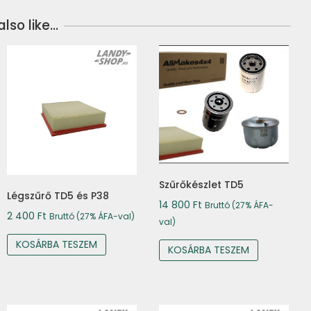
lso like…
Szűrőkészlet TD5
Légszűrő TD5 és P38
14 800
Ft
Bruttó (27% ÁFA-
2 400
Ft
Bruttó (27% ÁFA-val)
val)
KOSÁRBA TESZEM
KOSÁRBA TESZEM