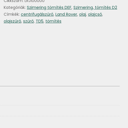
Cikkszám:
LRJ100000
tömítés
Land
Kategóriák:
Szimering tömítés DEF
,
Szimering, tömítés D2
Rover
Címkék:
centrifugálszűrő
,
Land Rover
,
olaj
,
olajcső
,
TD5
olajszűrő
,
szűrő
,
TD5
,
tömítés
mennyiség