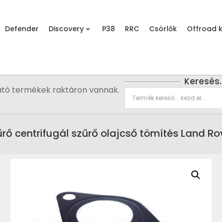
Defender
Discovery
P38
RRC
Csörlők
Offroad k
Keresés
ató termékek raktáron vannak.
űrő centrifugál szűrő olajcső tömítés Land Ro