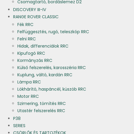
Csomagtartó, bordáslemez D2
DISCOVERY III-IV
RANGE ROVER CLASSIC
Fék RRC
Felfüggesztés, rugó, teleszkóp RRC
Felni RRC
Hidak, differenciálok RRC
Kipufogó RRC
Kormányzás RRC
Külső felszerelés, karosszéria RRC
Kuplung, váltó, kardán RRC
Lámpa RRC
Lökhárító, haspáncél, küszöb RRC
Motor RRC
Szimering, tömítés RRC
Utastér felszerelés RRC
P38
SERIES
CSÖRLŐK ÉS TARTOZÉKOK