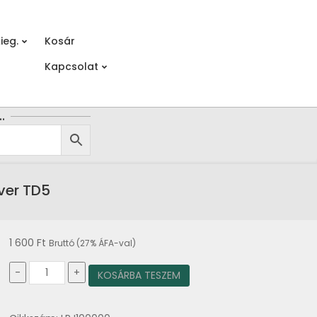
ieg.
Kosár
Prim
Kapcsolat
Navi
Men
…
ver TD5
1 600
Ft
Bruttó (27% ÁFA-val)
Olajszűrő
-
+
KOSÁRBA TESZEM
centrifugál
szűrő
olajcső