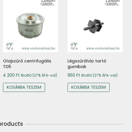
Olajszűrő centrifugális
Légszűrőház tartó
TD5
gumibak
4 200
Ft
950
Ft
Bruttó (27% ÁFA-val)
Bruttó (27% ÁFA-val)
KOSÁRBA TESZEM
KOSÁRBA TESZEM
products