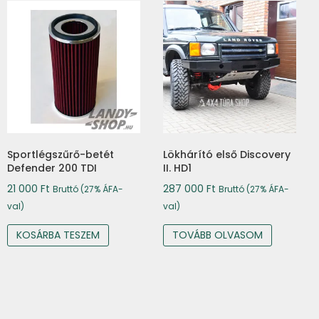
Sportlégszűrő-betét
Lökhárító első Discovery
Defender 200 TDI
II. HD1
21 000
Ft
287 000
Ft
Bruttó (27% ÁFA-
Bruttó (27% ÁFA-
val)
val)
KOSÁRBA TESZEM
TOVÁBB OLVASOM