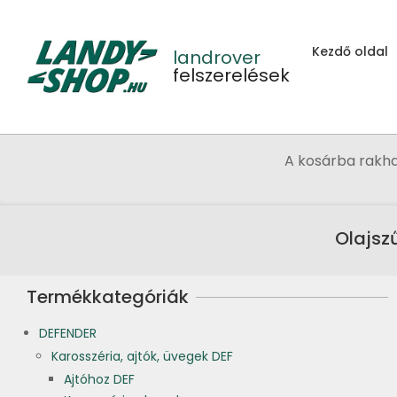
Skip
to
Kezdő oldal
content
landrover
felszerelések
A kosárba rakh
Olajsz
Termékkategóriák
DEFENDER
Karosszéria, ajtók, üvegek DEF
Ajtóhoz DEF