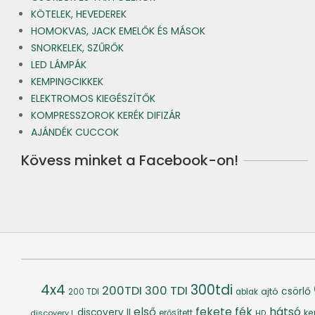
KÖTELEK, HEVEDEREK
HOMOKVAS, JACK EMELŐK ÉS MÁSOK
SNORKELEK, SZŰRŐK
LED LÁMPÁK
KEMPINGCIKKEK
ELEKTROMOS KIEGÉSZÍTŐK
KOMPRESSZOROK KERÉK DIFIZÁR
AJÁNDÉK CUCCOK
Kövess minket a Facebook-on!
4x4
300tdi
200TDI
300 TDI
csörlő
ajtó
200 TDI
ablak
fék
hátsó
első
fekete
discovery II
ke
discovery I.
erősített
HD