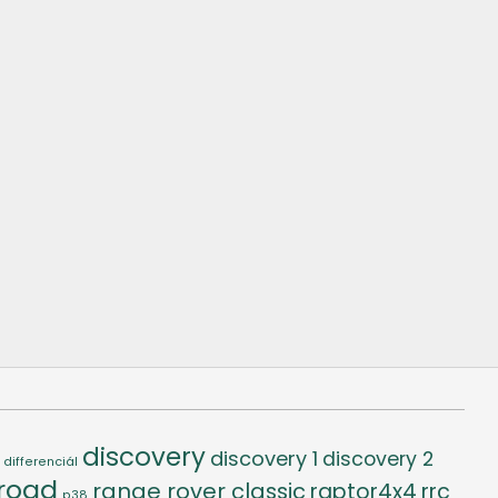
discovery
discovery 1
discovery 2
differenciál
-road
range rover classic
raptor4x4
rrc
p38