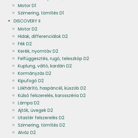
Motor D1
Szimering, tömítés D1
DISCOVERY II
Motor D2
Hidak, differenciálok D2
Fék D2
Kerék, nyomtáv D2
Felfüggesztés, rugó, teleszkóp D2
Kuplung, váltó, kardán D2
Kormányzás D2
Kipufogó D2
Lökhárító, haspáncél, küszöb D2
Külső felszerelés, karosszéria D2
Lámpa D2
Ajtók, üvegek D2
Utastér felszerelés D2
Szimering, tömítés D2
Alváz D2