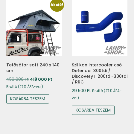
Akció!
Tetősátor soft 240 x 140
Szilikon intercooler cső
cm
Defender 300tdi /
Discovery I. 200tdi-300tdi
Original
Current
459 000
Ft
419 000
Ft
/ RRC
price
price
Bruttó (27% ÁFA-val)
29 500
Ft
Bruttó (27% ÁFA-
was:
is:
val)
KOSÁRBA TESZEM
459
419
000 Ft.
000 Ft.
KOSÁRBA TESZEM