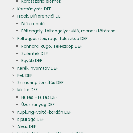
Karosszéria elemek
Kormányzás DEF
Hidak, Differenciál DEF
Differenciál
Féltengely, féltengelycsukló, menesztőtárcsa
Felfüggesztés, rugó, teleszkóp DEF
Panhard, Rugó, Teleszkóp DEF
Szilentek DEF
Egyéb DEF
Kerék, nyomtáv DEF
Fék DEF
Szimering tömítés DEF
Motor DEF
Hűtés - Fűtés DEF
Üzemanyag DEF
Kuplung-váltó-kardán DEF
Kipufogó DEF
Alváz DEF