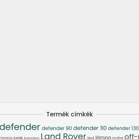
Termék címkék
defender
defender 110
defender 90
defender 130
Land Rover
off
lámpa
led
mping
kerék
kormány
motor