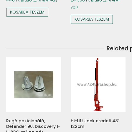
Bruttó (27% ÁFA-val)
Bruttó (27% ÁFA-
val)
KOSÁRBA TESZEM
KOSÁRBA TESZEM
Related 
Rugó pozícionáló,
Hi-Lift Jack eredeti 48″
Defender 90, Discovery I-
122cm