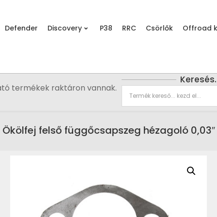
Defender
Discovery
P38
RRC
Csörlők
Offroad k
Keresés
ató termékek raktáron vannak.
Ökölfej felső függőcsapszeg hézagoló 0,03″