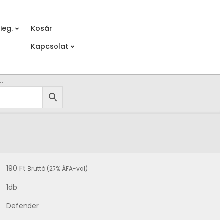
ieg.
Kosár
Prim
Kapcsolat
Navi
Men
…
190
Ft
Bruttó (27% ÁFA-val)
1db
Defender