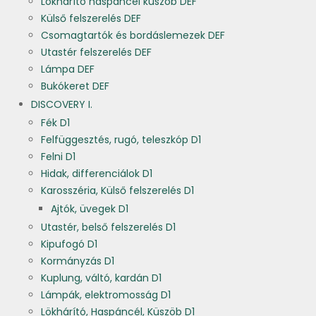
Lökhárító haspáncél küszöb DEF
Külső felszerelés DEF
Csomagtartók és bordáslemezek DEF
Utastér felszerelés DEF
Lámpa DEF
Bukókeret DEF
DISCOVERY I.
Fék D1
Felfüggesztés, rugó, teleszkóp D1
Felni D1
Hidak, differenciálok D1
Karosszéria, Külső felszerelés D1
Ajtók, üvegek D1
Utastér, belső felszerelés D1
Kipufogó D1
Kormányzás D1
Kuplung, váltó, kardán D1
Lámpák, elektromosság D1
Lökhárító, Haspáncél, Küszöb D1