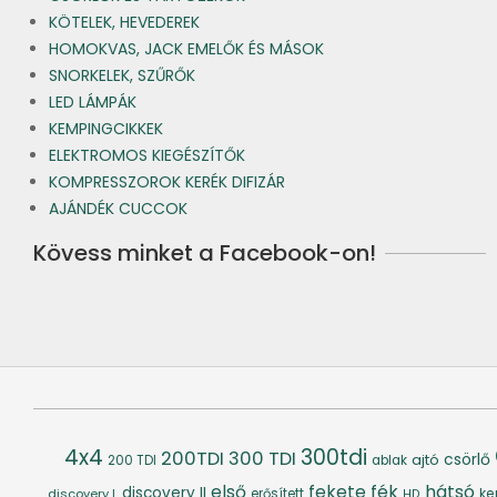
KÖTELEK, HEVEDEREK
HOMOKVAS, JACK EMELŐK ÉS MÁSOK
SNORKELEK, SZŰRŐK
LED LÁMPÁK
KEMPINGCIKKEK
ELEKTROMOS KIEGÉSZÍTŐK
KOMPRESSZOROK KERÉK DIFIZÁR
AJÁNDÉK CUCCOK
Kövess minket a Facebook-on!
4x4
300tdi
200TDI
300 TDI
csörlő
ajtó
200 TDI
ablak
fék
hátsó
első
fekete
discovery II
ke
discovery I.
erősített
HD