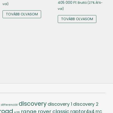
405 000
Ft
Bruttó (27% ÁFA-
val)
val)
TOVÁBB OLVASOM
TOVÁBB OLVASOM
discovery
discovery 1
discovery 2
differenciál
-road
range rover classic
raptor4x4
rrc
p38