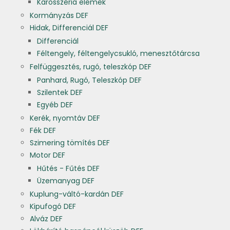
Karosszéria elemek
Kormányzás DEF
Hidak, Differenciál DEF
Differenciál
Féltengely, féltengelycsukló, menesztőtárcsa
Felfüggesztés, rugó, teleszkóp DEF
Panhard, Rugó, Teleszkóp DEF
Szilentek DEF
Egyéb DEF
Kerék, nyomtáv DEF
Fék DEF
Szimering tömítés DEF
Motor DEF
Hűtés - Fűtés DEF
Üzemanyag DEF
Kuplung-váltó-kardán DEF
Kipufogó DEF
Alváz DEF