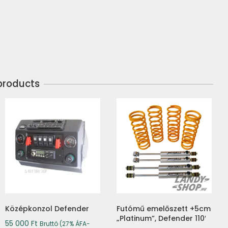
products
Középkonzol Defender
Futómű emelőszett +5cm
„Platinum”, Defender 110′
55 000
Ft
Bruttó (27% ÁFA-