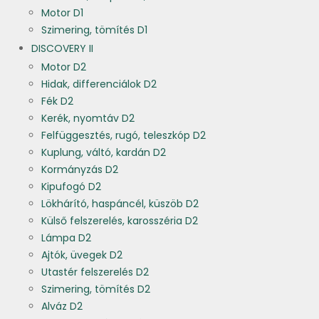
Motor D1
Szimering, tömítés D1
DISCOVERY II
Motor D2
Hidak, differenciálok D2
Fék D2
Kerék, nyomtáv D2
Felfüggesztés, rugó, teleszkóp D2
Kuplung, váltó, kardán D2
Kormányzás D2
Kipufogó D2
Lökhárító, haspáncél, küszöb D2
Külső felszerelés, karosszéria D2
Lámpa D2
Ajtók, üvegek D2
Utastér felszerelés D2
Szimering, tömítés D2
Alváz D2