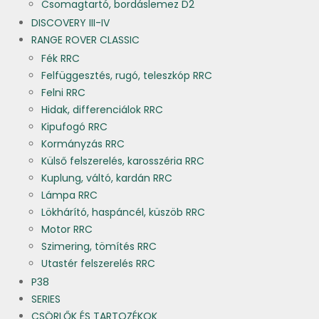
Csomagtartó, bordáslemez D2
DISCOVERY III-IV
RANGE ROVER CLASSIC
Fék RRC
Felfüggesztés, rugó, teleszkóp RRC
Felni RRC
Hidak, differenciálok RRC
Kipufogó RRC
Kormányzás RRC
Külső felszerelés, karosszéria RRC
Kuplung, váltó, kardán RRC
Lámpa RRC
Lökhárító, haspáncél, küszöb RRC
Motor RRC
Szimering, tömítés RRC
Utastér felszerelés RRC
P38
SERIES
CSÖRLŐK ÉS TARTOZÉKOK