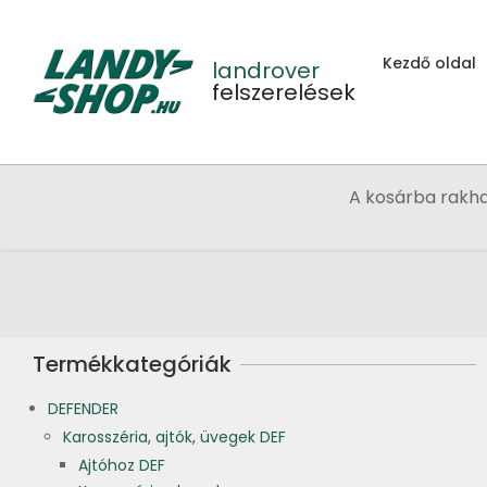
Skip
to
Kezdő oldal
content
landrover
felszerelések
A kosárba rakh
Termékkategóriák
DEFENDER
Karosszéria, ajtók, üvegek DEF
Ajtóhoz DEF