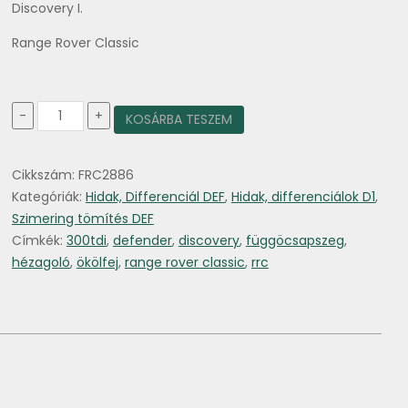
Discovery I.
Range Rover Classic
Ökölfej
-
+
KOSÁRBA TESZEM
felső
függőcsapszeg
hézagoló
Cikkszám:
FRC2886
0,03"
mennyiség
Kategóriák:
Hidak, Differenciál DEF
,
Hidak, differenciálok D1
,
Szimering tömítés DEF
Címkék:
300tdi
,
defender
,
discovery
,
függöcsapszeg
,
hézagoló
,
ökölfej
,
range rover classic
,
rrc