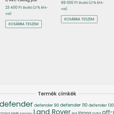
II, RRC csillag pár
69 000
Ft
Bruttó (27% ÁFA-
23 400
Ft
Bruttó (27% ÁFA-
val)
val)
KOSÁRBA TESZEM
KOSÁRBA TESZEM
Termék címkék
defender
defender 110
defender 90
defender 130
Land Rover
off
lámpa
led
mping
kerék
kormány
motor