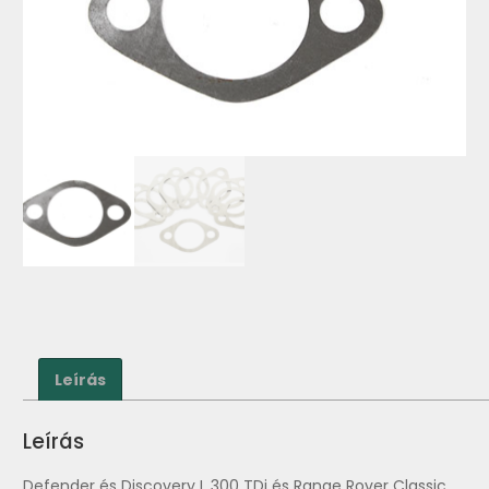
Leírás
Leírás
Defender és Discovery I. 300 TDi és Range Rover Classic