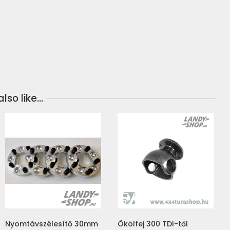
lso like…
Nyomtávszélesítő 30mm
Ökölfej 300 TDI-től