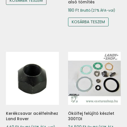
KOSÁRBA TESZEM
alsó tömítés
180
Ft
Bruttó (27% ÁFA-val)
KOSÁRBA TESZEM
Kerékcsavar acélfelnihez
Ökölfej felújító készlet
Land Rover
300TDI
440
Ft
24 500
Ft