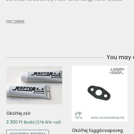
FRC2886
You may a
Ökölfej zsír
3 300
Ft
Bruttó (27% ÁFA-val)
Ökölfej függőcsapszeg