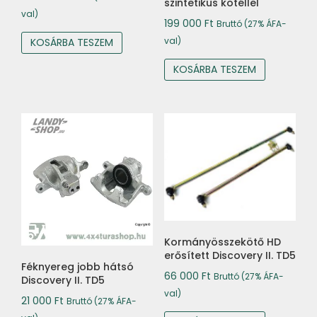
szintetikus kötéllel
val)
199 000
Ft
Bruttó (27% ÁFA-
val)
KOSÁRBA TESZEM
KOSÁRBA TESZEM
Kormányösszekötő HD
erősített Discovery II. TD5
Féknyereg jobb hátsó
66 000
Ft
Bruttó (27% ÁFA-
Discovery II. TD5
val)
21 000
Ft
Bruttó (27% ÁFA-