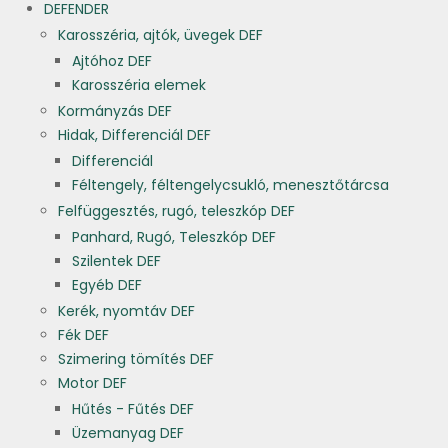
DEFENDER
Karosszéria, ajtók, üvegek DEF
Ajtóhoz DEF
Karosszéria elemek
Kormányzás DEF
Hidak, Differenciál DEF
Differenciál
Féltengely, féltengelycsukló, menesztőtárcsa
Felfüggesztés, rugó, teleszkóp DEF
Panhard, Rugó, Teleszkóp DEF
Szilentek DEF
Egyéb DEF
Kerék, nyomtáv DEF
Fék DEF
Szimering tömítés DEF
Motor DEF
Hűtés - Fűtés DEF
Üzemanyag DEF