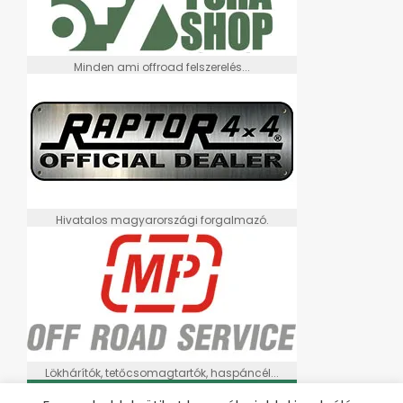
Minden ami offroad felszerelés...
Hivatalos magyarországi forgalmazó.
Lökhárítók, tetőcsomagtartók, haspáncél...