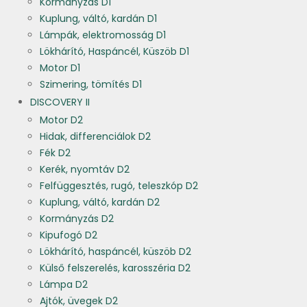
Kormányzás D1
Kuplung, váltó, kardán D1
Lámpák, elektromosság D1
Lökhárító, Haspáncél, Küszöb D1
Motor D1
Szimering, tömítés D1
DISCOVERY II
Motor D2
Hidak, differenciálok D2
Fék D2
Kerék, nyomtáv D2
Felfüggesztés, rugó, teleszkóp D2
Kuplung, váltó, kardán D2
Kormányzás D2
Kipufogó D2
Lökhárító, haspáncél, küszöb D2
Külső felszerelés, karosszéria D2
Lámpa D2
Ajtók, üvegek D2