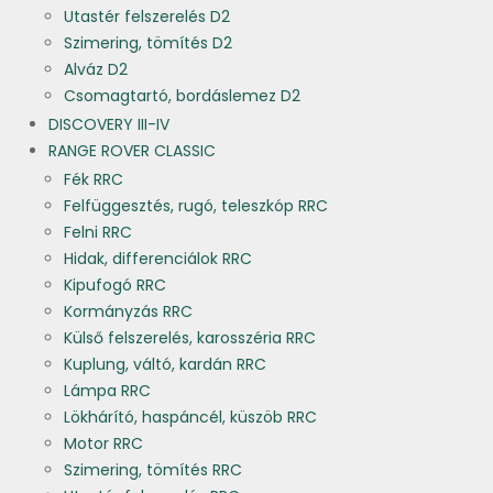
Utastér felszerelés D2
Szimering, tömítés D2
Alváz D2
Csomagtartó, bordáslemez D2
DISCOVERY III-IV
RANGE ROVER CLASSIC
Fék RRC
Felfüggesztés, rugó, teleszkóp RRC
Felni RRC
Hidak, differenciálok RRC
Kipufogó RRC
Kormányzás RRC
Külső felszerelés, karosszéria RRC
Kuplung, váltó, kardán RRC
Lámpa RRC
Lökhárító, haspáncél, küszöb RRC
Motor RRC
Szimering, tömítés RRC