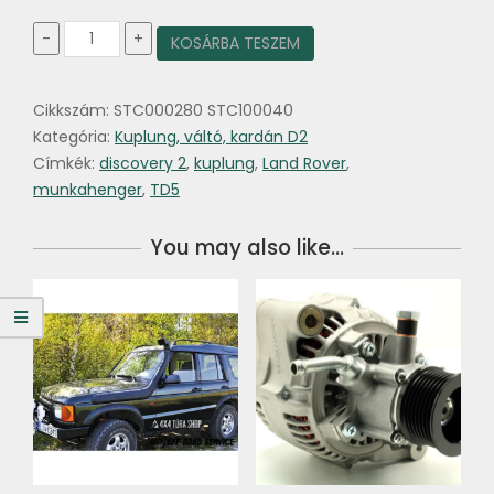
Kuplung
-
+
KOSÁRBA TESZEM
munkahenger
Discovery
II.
Cikkszám:
STC000280 STC100040
TD5
mennyiség
Kategória:
Kuplung, váltó, kardán D2
Címkék:
discovery 2
,
kuplung
,
Land Rover
,
munkahenger
,
TD5
You may also like…