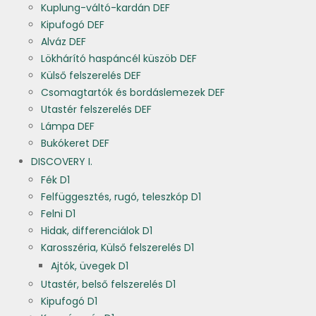
Kuplung-váltó-kardán DEF
Kipufogó DEF
Alváz DEF
Lökhárító haspáncél küszöb DEF
Külső felszerelés DEF
Csomagtartók és bordáslemezek DEF
Utastér felszerelés DEF
Lámpa DEF
Bukókeret DEF
DISCOVERY I.
Fék D1
Felfüggesztés, rugó, teleszkóp D1
Felni D1
Hidak, differenciálok D1
Karosszéria, Külső felszerelés D1
Ajtók, üvegek D1
Utastér, belső felszerelés D1
Kipufogó D1