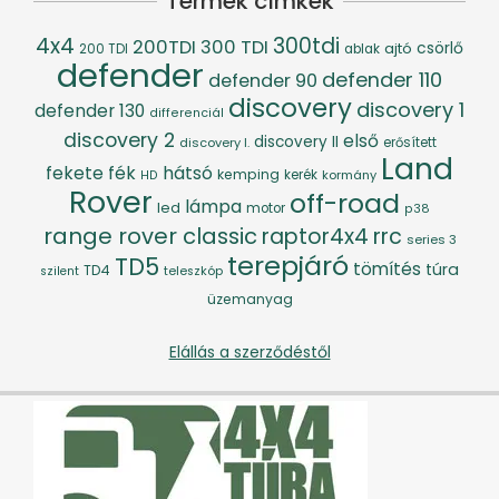
Termék címkék
4x4
300tdi
200TDI
300 TDI
csörlő
ajtó
200 TDI
ablak
defender
defender 110
defender 90
discovery
discovery 1
defender 130
differenciál
discovery 2
első
discovery II
discovery I.
erősített
Land
fék
hátsó
fekete
kemping
kerék
kormány
HD
Rover
off-road
lámpa
led
motor
p38
range rover classic
raptor4x4
rrc
series 3
terepjáró
TD5
tömítés
túra
TD4
szilent
teleszkóp
üzemanyag
Elállás a szerződéstől