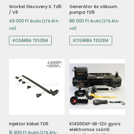
Snorkel Discovery II. Td5
Generátor és vákuum
/ V8
pumpa TD5
49 000
Ft
88 000
Ft
Bruttó (27% ÁFA-
Bruttó (27% ÁFA-
val)
val)
KOSÁRBA TESZEM
KOSÁRBA TESZEM
Injektor kábel TD5
K14000XP-SR-12V gyors
elektromos csörlő
15 900
Ft
Bruttó (27% ÁFA-