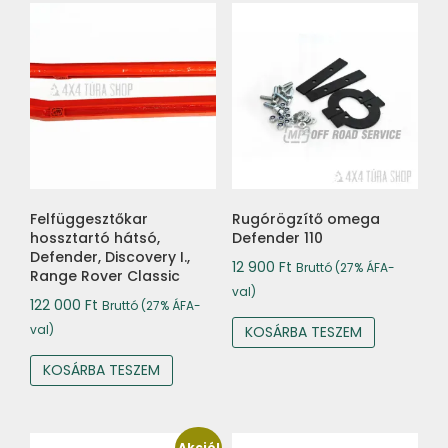
Felfüggesztőkar
Rugórögzítő omega
hossztartó hátsó,
Defender 110
Defender, Discovery I.,
12 900
Ft
Bruttó (27% ÁFA-
Range Rover Classic
val)
122 000
Ft
Bruttó (27% ÁFA-
val)
KOSÁRBA TESZEM
KOSÁRBA TESZEM
Akció!