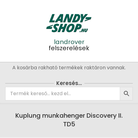
Skip
to
content
landrover
felszerelések
Primary
A kosárba rakható termékek raktáron vannak.
Navigation
Menu
Keresés…
Kuplung munkahenger Discovery II.
TD5