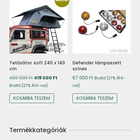
Tetősátor soft 240 x 140
Defender lámpaszett
cm
színes
Original
Current
459 000
Ft
419 000
Ft
67 000
Ft
Bruttó (27% ÁFA-
price
price
Bruttó (27% ÁFA-val)
val)
was:
is:
KOSÁRBA TESZEM
KOSÁRBA TESZEM
459
419
000 Ft.
000 Ft.
Termékkategóriák