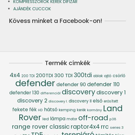
KOMPRESSZOROK KERÉK DIFIZÁR
AJÁNDÉK CUCCOK
Kövess minket a Facebook-on!
Termék címkék
4x4
300tdi
200TDI
300 TDI
csörlő
ajtó
200 TDI
ablak
defender
defender 110
defender 90
discovery
discovery 1
defender 130
differenciál
discovery 2
első
discovery II
discovery I.
erősített
Land
fék
hátsó
fekete
kemping
kerék
kormány
HD
Rover
off-road
lámpa
led
motor
p38
range rover classic
raptor4x4
rrc
series 3
terepjáró
TD5