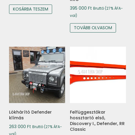
395 000
Ft
Bruttó (27% ÁFA-
KOSÁRBA TESZEM
val)
TOVÁBB OLVASOM
Lökhárító Defender
Felfüggesztőkar
klímás
hossztartó első,
Discovery I., Defender, RR
263 000
Ft
Bruttó (27% ÁFA-
Classic
val)