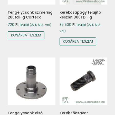
Tengelycsonk szimering
Kerékcsapágy felújító
200tdi-ig Corteco
készlet 300TDI-ig
720
Ft
35 500
Ft
Bruttó (27% ÁFA-val)
Bruttó (27% ÁFA-
val)
KOSÁRBA TESZEM
KOSÁRBA TESZEM
Tengelycsonk első
Kerék tőcsavar