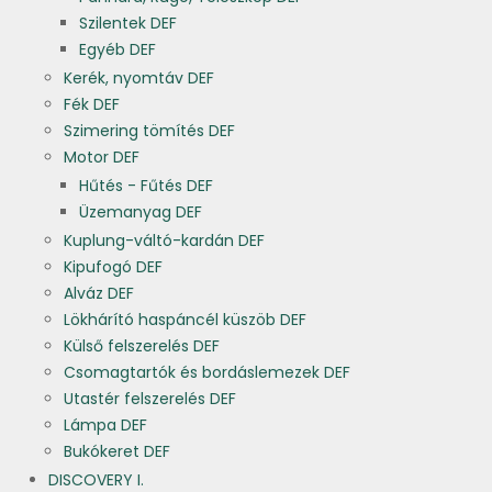
Szilentek DEF
Egyéb DEF
Kerék, nyomtáv DEF
Fék DEF
Szimering tömítés DEF
Motor DEF
Hűtés - Fűtés DEF
Üzemanyag DEF
Kuplung-váltó-kardán DEF
Kipufogó DEF
Alváz DEF
Lökhárító haspáncél küszöb DEF
Külső felszerelés DEF
Csomagtartók és bordáslemezek DEF
Utastér felszerelés DEF
Lámpa DEF
Bukókeret DEF
DISCOVERY I.