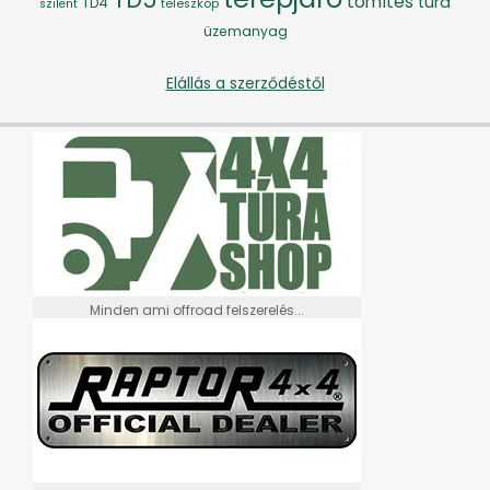
tömítés
túra
TD4
szilent
teleszkóp
üzemanyag
Elállás a szerződéstől
Minden ami offroad felszerelés...