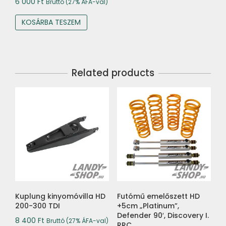
6 000
Ft
Bruttó (27% ÁFA-val)
KOSÁRBA TESZEM
Related products
Kuplung kinyomóvilla HD
Futómű emelőszett HD
200-300 TDI
+5cm „Platinum”,
Defender 90′, Discovery I.
8 400
Ft
Bruttó (27% ÁFA-val)
RRC