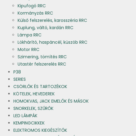
Kipufogó RRC
Kormányzás RRC
Külső felszerelés, karosszéria RRC
Kuplung, váltó, kardán RRC
Lámpa RRC
Lökhárító, haspáncél, küszöb RRC
Motor RRC
Szimering, tömítés RRC
Utastér felszerelés RRC
P38
SERIES
CSÖRLŐK ÉS TARTOZÉKOK
KÖTELEK, HEVEDEREK
HOMOKVAS, JACK EMELŐK ÉS MÁSOK
SNORKELEK, SZŰRŐK
LED LÁMPÁK
KEMPINGCIKKEK
ELEKTROMOS KIEGÉSZÍTŐK