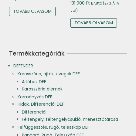
131 000
Ft
Bruttó (27% ÁFA-
val)
TOVÁBB OLVASOM
TOVÁBB OLVASOM
Termékkategóriák
DEFENDER
Karosszéria, ajtók, üvegek DEF
Ajtóhoz DEF
Karosszéria elemek
Kormányzás DEF
Hidak, Differenciál DEF
Differenciál
Féltengely, féltengelycsukló, menesztőtárcsa
Felfüggesztés, rugó, teleszkóp DEF
Panhard, Rugó, Teleszkóp DEF