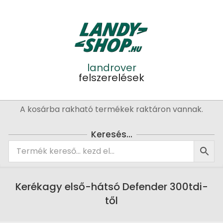
Skip
to
content
landrover
felszerelések
Primary
A kosárba rakható termékek raktáron vannak.
Navigation
Menu
Keresés…
Kerékagy első-hátsó Defender 300tdi-
től