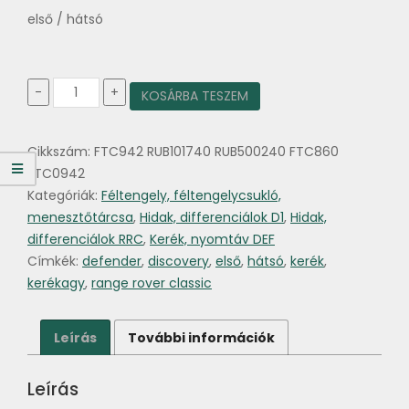
első / hátsó
Kerékagy
-
+
KOSÁRBA TESZEM
első-
hátsó
Defender
Cikkszám:
FTC942 RUB101740 RUB500240 FTC860
300tdi-
től
FTC0942
mennyiség
Kategóriák:
Féltengely, féltengelycsukló,
menesztőtárcsa
,
Hidak, differenciálok D1
,
Hidak,
differenciálok RRC
,
Kerék, nyomtáv DEF
Címkék:
defender
,
discovery
,
első
,
hátsó
,
kerék
,
kerékagy
,
range rover classic
Leírás
További információk
Leírás