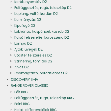
Kerék, nyomtáv D2
Felfüggesztés, rugó, teleszkóp D2
Kuplung, váltó, kardán D2
Kormányzás D2
Kipufogó D2
Lökhárító, haspáncél, küszöb D2
Külső felszerelés, karosszéria D2
Lámpa D2
Ajtók, üvegek D2
Utastér felszerelés D2
Szimering, tömítés D2
Alváz D2
Csomagtartó, bordáslemez D2
DISCOVERY III-IV
RANGE ROVER CLASSIC
Fék RRC
Felfüggesztés, rugó, teleszkóp RRC
Felni RRC
Hidak, differenciálok RRC