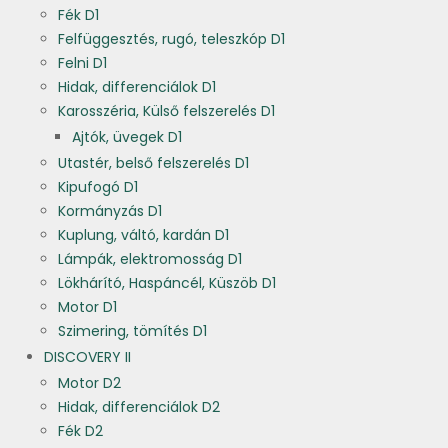
Fék D1
Felfüggesztés, rugó, teleszkóp D1
Felni D1
Hidak, differenciálok D1
Karosszéria, Külső felszerelés D1
Ajtók, üvegek D1
Utastér, belső felszerelés D1
Kipufogó D1
Kormányzás D1
Kuplung, váltó, kardán D1
Lámpák, elektromosság D1
Lökhárító, Haspáncél, Küszöb D1
Motor D1
Szimering, tömítés D1
DISCOVERY II
Motor D2
Hidak, differenciálok D2
Fék D2