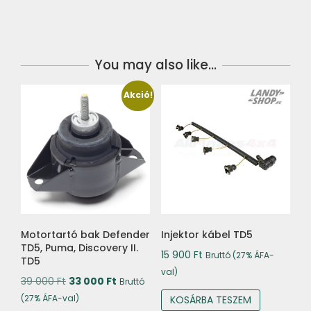
You may also like…
Akció!
Motortartó bak Defender
Injektor kábel TD5
TD5, Puma, Discovery II.
15 900
Ft
Bruttó (27% ÁFA-
TD5
val)
Original
Current
39 000
Ft
33 000
Ft
Bruttó
price
price
(27% ÁFA-val)
KOSÁRBA TESZEM