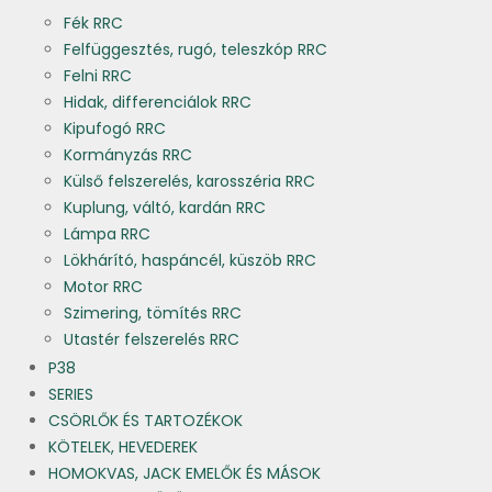
Fék RRC
Felfüggesztés, rugó, teleszkóp RRC
Felni RRC
Hidak, differenciálok RRC
Kipufogó RRC
Kormányzás RRC
Külső felszerelés, karosszéria RRC
Kuplung, váltó, kardán RRC
Lámpa RRC
Lökhárító, haspáncél, küszöb RRC
Motor RRC
Szimering, tömítés RRC
Utastér felszerelés RRC
P38
SERIES
CSÖRLŐK ÉS TARTOZÉKOK
KÖTELEK, HEVEDEREK
HOMOKVAS, JACK EMELŐK ÉS MÁSOK