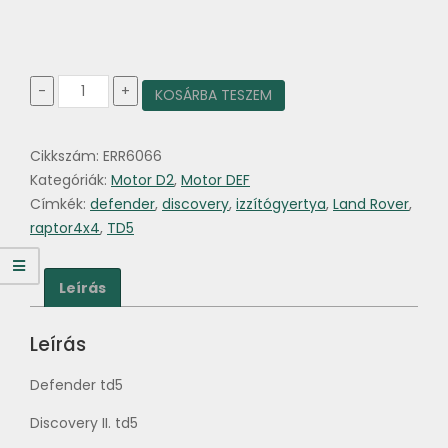
Izzítógyertya
-
+
KOSÁRBA TESZEM
TD5
mennyiség
Cikkszám:
ERR6066
Kategóriák:
Motor D2
,
Motor DEF
Címkék:
defender
,
discovery
,
izzítógyertya
,
Land Rover
,
raptor4x4
,
TD5
Leírás
Leírás
Defender td5
Discovery II. td5