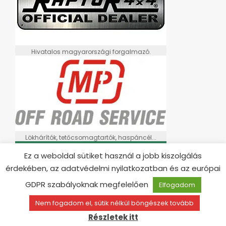
Hivatalos magyarországi forgalmazó.
Lökhárítók, tetőcsomagtartók, haspáncél...
Ez a weboldal sütiket használ a jobb kiszolgálás
érdekében, az adatvédelmi nyilatkozatban és az európai
GDPR szabályoknak megfelelően
Elfogadom
Nem fogadom el, sütik nélkül böngészek tovább
Részletek itt
Kangaroo Winch elektromos csörlők