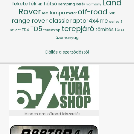
Land
fék
hátsó
fekete
kemping
kerék
kormány
HD
Rover
off-road
lámpa
led
motor
p38
range rover classic
raptor4x4
rrc
series 3
terepjáró
TD5
tömítés
túra
TD4
szilent
teleszkóp
üzemanyag
Elállás a szerződéstől
Minden ami offroad felszerelés...