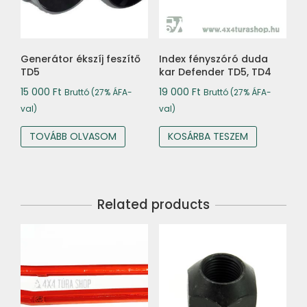
Generátor ékszíj feszítő
Index fényszóró duda
TD5
kar Defender TD5, TD4
15 000
Ft
19 000
Ft
Bruttó (27% ÁFA-
Bruttó (27% ÁFA-
val)
val)
TOVÁBB OLVASOM
KOSÁRBA TESZEM
Related products