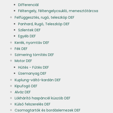
Differenciál
Féltengely, féltengelycsukló, menesztőtárcsa
Felfüggesztés, rugó, teleszkóp DEF
Panhard, Rugó, Teleszkóp DEF
Szilentek DEF
Egyéb DEF
Kerék, nyomtáv DEF
Fék DEF
Szimering tömítés DEF
Motor DEF
Hűtés - Fűtés DEF
Üzemanyag DEF
Kuplung-váltó-kardán DEF
Kipufogó DEF
Alváz DEF
Lökhárító haspáncél küszöb DEF
Külső felszerelés DEF
Csomagtartók és bordáslemezek DEF