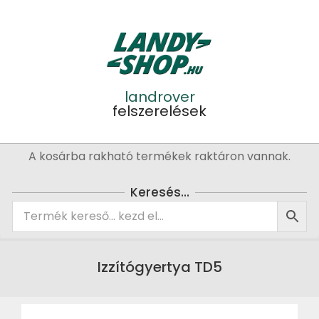
Skip
to
content
landrover
felszerelések
Primary
A kosárba rakható termékek raktáron vannak.
Navigation
Menu
Keresés…
Izzítógyertya TD5