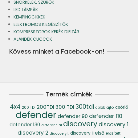
SNORKELEK, SZŰRŐK
LED LÁMPÁK
KEMPINGCIKKEK
ELEKTROMOS KIEGÉSZÍTŐK
KOMPRESSZOROK KERÉK DIFIZÁR
AJÁNDÉK CUCCOK
Kövess minket a Facebook-on!
Termék címkék
4x4
300tdi
200TDI
300 TDI
csörlő
ajtó
200 TDI
ablak
defender
defender 110
defender 90
discovery
discovery 1
defender 130
differenciál
discovery 2
első
discovery II
discovery I.
erősített