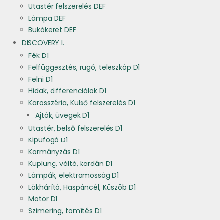
Utastér felszerelés DEF
Lámpa DEF
Bukókeret DEF
DISCOVERY I.
Fék D1
Felfüggesztés, rugó, teleszkóp D1
Felni D1
Hidak, differenciálok D1
Karosszéria, Külső felszerelés D1
Ajtók, üvegek D1
Utastér, belső felszerelés D1
Kipufogó D1
Kormányzás D1
Kuplung, váltó, kardán D1
Lámpák, elektromosság D1
Lökhárító, Haspáncél, Küszöb D1
Motor D1
Szimering, tömítés D1