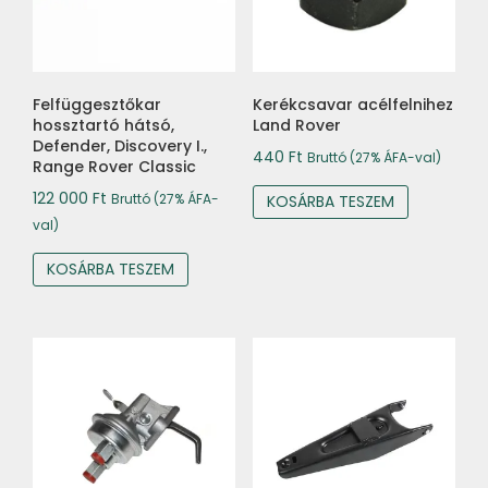
Felfüggesztőkar
Kerékcsavar acélfelnihez
hossztartó hátsó,
Land Rover
Defender, Discovery I.,
440
Ft
Bruttó (27% ÁFA-val)
Range Rover Classic
122 000
Ft
Bruttó (27% ÁFA-
KOSÁRBA TESZEM
val)
KOSÁRBA TESZEM