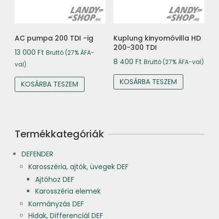
AC pumpa 200 TDI -ig
Kuplung kinyomóvilla HD
200-300 TDI
13 000
Ft
Bruttó (27% ÁFA-
8 400
Ft
Bruttó (27% ÁFA-val)
val)
KOSÁRBA TESZEM
KOSÁRBA TESZEM
Termékkategóriák
DEFENDER
Karosszéria, ajtók, üvegek DEF
Ajtóhoz DEF
Karosszéria elemek
Kormányzás DEF
Hidak, Differenciál DEF