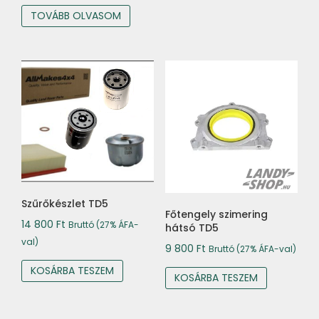
was:
is:
TOVÁBB OLVASOM
39
33
000 Ft.
000 Ft.
Szűrőkészlet TD5
Főtengely szimering
14 800
Ft
Bruttó (27% ÁFA-
hátsó TD5
val)
9 800
Ft
Bruttó (27% ÁFA-val)
KOSÁRBA TESZEM
KOSÁRBA TESZEM