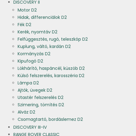
DISCOVERY II
Motor D2
Hidak, differenciálok D2
Fék D2
Kerék, nyomtáv D2
Felfüggesztés, rugó, teleszkóp D2
Kuplung, váltó, kardán D2
Kormányzás D2
Kipufogó D2
Lökhárító, haspáncél, küszöb D2
Külső felszerelés, karosszéria D2
Lámpa D2
Ajtók, üvegek D2
Utastér felszerelés D2
Szimering, tömítés D2
Alváz D2
Csomagtartó, bordáslemez D2
DISCOVERY III-IV
RANGE ROVER CLASSIC