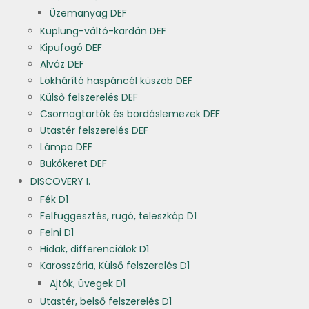
Üzemanyag DEF
Kuplung-váltó-kardán DEF
Kipufogó DEF
Alváz DEF
Lökhárító haspáncél küszöb DEF
Külső felszerelés DEF
Csomagtartók és bordáslemezek DEF
Utastér felszerelés DEF
Lámpa DEF
Bukókeret DEF
DISCOVERY I.
Fék D1
Felfüggesztés, rugó, teleszkóp D1
Felni D1
Hidak, differenciálok D1
Karosszéria, Külső felszerelés D1
Ajtók, üvegek D1
Utastér, belső felszerelés D1