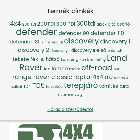
Termék címkék
4x4
300tdi
200TDI
300 TDI
csörlő
ajtó
200 TDI
ablak
defender
defender 110
defender 90
discovery
discovery 1
defender 130
differenciál
discovery 2
első
discovery II
discovery I.
erősített
Land
fék
hátsó
fekete
kemping
kerék
kormány
HD
Rover
off-road
lámpa
led
motor
p38
range rover classic
raptor4x4
rrc
series 3
terepjáró
TD5
tömítés
túra
TD4
szilent
teleszkóp
üzemanyag
Elállás a szerződéstől