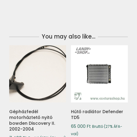
You may also like…
Gépházfedél
Hűtő radiátor Defender
motorháztető nyitó
TD5
bowden Discovery II.
65 000
Ft
Bruttó (27% ÁFA-
2002-2004
val)