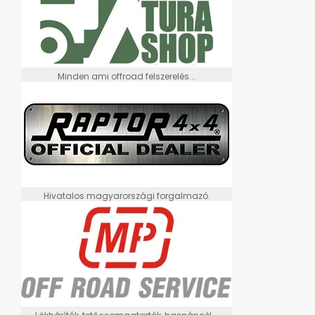
Minden ami offroad felszerelés...
Hivatalos magyarországi forgalmazó.