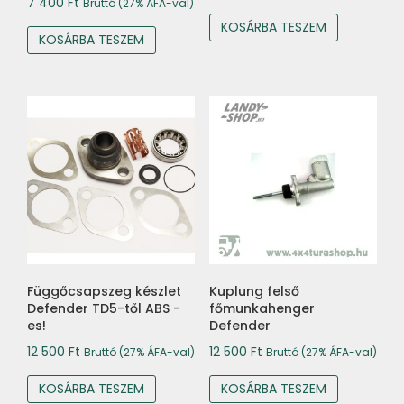
7 400
Ft
Bruttó (27% ÁFA-val)
KOSÁRBA TESZEM
KOSÁRBA TESZEM
Függőcsapszeg készlet
Kuplung felső
Defender TD5-től ABS -
főmunkahenger
es!
Defender
12 500
Ft
12 500
Ft
Bruttó (27% ÁFA-val)
Bruttó (27% ÁFA-val)
KOSÁRBA TESZEM
KOSÁRBA TESZEM