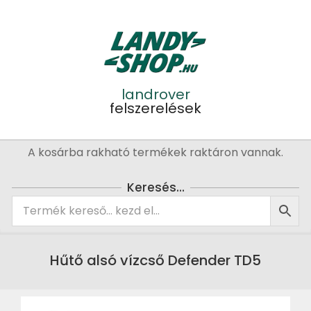
Skip
to
content
landrover
felszerelések
Primary
A kosárba rakható termékek raktáron vannak.
Navigation
Menu
Keresés…
Hűtő alsó vízcső Defender TD5