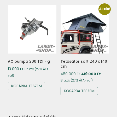
Akció!
AC pumpa 200 TDI -ig
Tetősátor soft 240 x 140
cm
13 000
Ft
Bruttó (27% ÁFA-
Original
Current
459 000
Ft
419 000
Ft
val)
price
price
Bruttó (27% ÁFA-val)
KOSÁRBA TESZEM
was:
is:
KOSÁRBA TESZEM
459
419
000 Ft.
000 Ft.