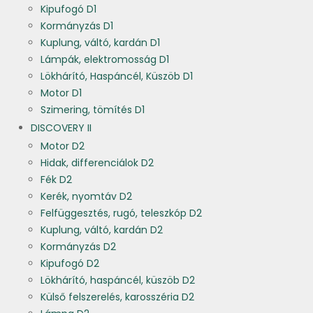
Kipufogó D1
Kormányzás D1
Kuplung, váltó, kardán D1
Lámpák, elektromosság D1
Lökhárító, Haspáncél, Küszöb D1
Motor D1
Szimering, tömítés D1
DISCOVERY II
Motor D2
Hidak, differenciálok D2
Fék D2
Kerék, nyomtáv D2
Felfüggesztés, rugó, teleszkóp D2
Kuplung, váltó, kardán D2
Kormányzás D2
Kipufogó D2
Lökhárító, haspáncél, küszöb D2
Külső felszerelés, karosszéria D2