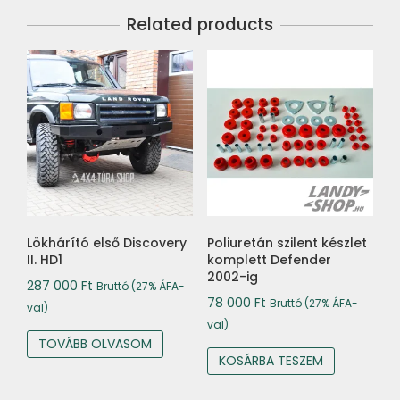
Related products
Lökhárító első Discovery
Poliuretán szilent készlet
II. HD1
komplett Defender
2002-ig
287 000
Ft
Bruttó (27% ÁFA-
78 000
Ft
Bruttó (27% ÁFA-
val)
val)
TOVÁBB OLVASOM
KOSÁRBA TESZEM