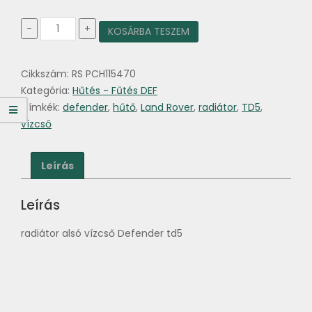
Hűtő
-
+
KOSÁRBA TESZEM
alsó
vízcső
Defender
Cikkszám:
RS PCH115470
TD5
mennyiség
Kategória:
Hűtés - Fűtés DEF
Címkék:
defender
,
hűtő
,
Land Rover
,
radiátor
,
TD5
,
vízcső
Leírás
Leírás
radiátor alsó vízcső Defender td5