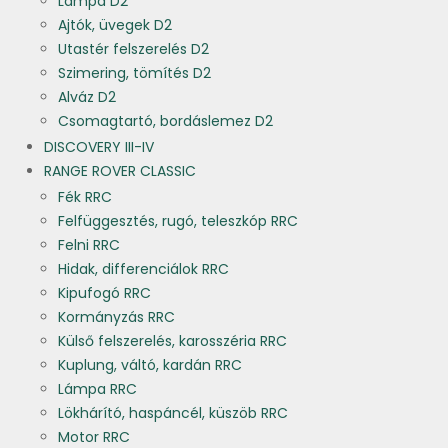
Lámpa D2
Ajtók, üvegek D2
Utastér felszerelés D2
Szimering, tömítés D2
Alváz D2
Csomagtartó, bordáslemez D2
DISCOVERY III-IV
RANGE ROVER CLASSIC
Fék RRC
Felfüggesztés, rugó, teleszkóp RRC
Felni RRC
Hidak, differenciálok RRC
Kipufogó RRC
Kormányzás RRC
Külső felszerelés, karosszéria RRC
Kuplung, váltó, kardán RRC
Lámpa RRC
Lökhárító, haspáncél, küszöb RRC
Motor RRC