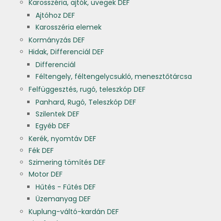
Karosszéria, ajtók, üvegek DEF
Ajtóhoz DEF
Karosszéria elemek
Kormányzás DEF
Hidak, Differenciál DEF
Differenciál
Féltengely, féltengelycsukló, menesztőtárcsa
Felfüggesztés, rugó, teleszkóp DEF
Panhard, Rugó, Teleszkóp DEF
Szilentek DEF
Egyéb DEF
Kerék, nyomtáv DEF
Fék DEF
Szimering tömítés DEF
Motor DEF
Hűtés - Fűtés DEF
Üzemanyag DEF
Kuplung-váltó-kardán DEF