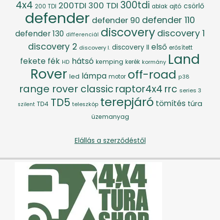
4x4
300tdi
200TDI
300 TDI
csörlő
ajtó
200 TDI
ablak
defender
defender 110
defender 90
discovery
discovery 1
defender 130
differenciál
discovery 2
első
discovery II
discovery I.
erősített
Land
fék
hátsó
fekete
kemping
kerék
kormány
HD
Rover
off-road
lámpa
led
motor
p38
range rover classic
raptor4x4
rrc
series 3
terepjáró
TD5
tömítés
túra
TD4
szilent
teleszkóp
üzemanyag
Elállás a szerződéstől