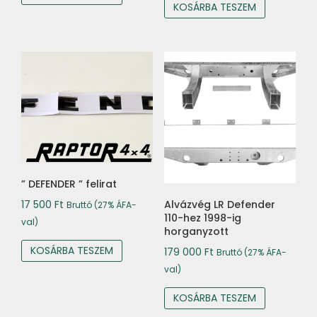
KOSÁRBA TESZEM
” DEFENDER ” felirat
17 500
Ft
Alvázvég LR Defender
Bruttó (27% ÁFA-
110-hez 1998-ig
val)
horganyzott
KOSÁRBA TESZEM
179 000
Ft
Bruttó (27% ÁFA-
val)
KOSÁRBA TESZEM