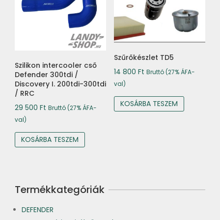
Szűrőkészlet TD5
Szilikon intercooler cső
14 800
Ft
Bruttó (27% ÁFA-
Defender 300tdi /
Discovery I. 200tdi-300tdi
val)
/ RRC
KOSÁRBA TESZEM
29 500
Ft
Bruttó (27% ÁFA-
val)
KOSÁRBA TESZEM
Termékkategóriák
DEFENDER