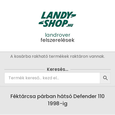
Skip
to
content
landrover
felszerelések
Primary
A kosárba rakható termékek raktáron vannak.
Navigation
Menu
Keresés…
Féktárcsa párban hátsó Defender 110
1998-ig