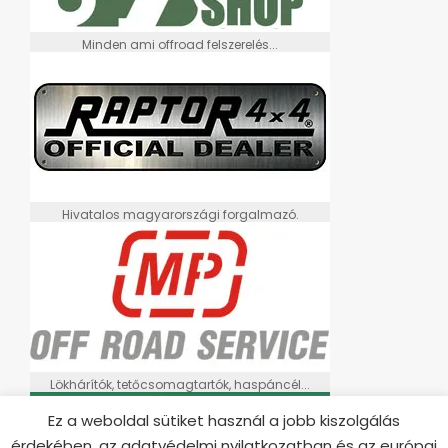
Minden ami offroad felszerelés...
Hivatalos magyarországi forgalmazó.
Lökhárítók, tetőcsomagtartók, haspáncél...
Ez a weboldal sütiket használ a jobb kiszolgálás
érdekében, az adatvédelmi nyilatkozatban és az európai