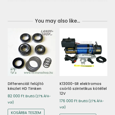
You may also like…
Differenciál felújító
K13000-SR elektromos
készlet HD Timken
csörlő szintetikus kötéllel
12V
82 000
Ft
Bruttó (27% ÁFA-
176 000
Ft
Bruttó (27% ÁFA-
val)
val)
KOSÁRBA TESZEM