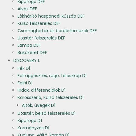
Kipufogó DEF
Alváz DEF
Lökhárító haspáncél küszöb DEF
Külső felszerelés DEF
Csomagtartók és bordáslemezek DEF
Utastér felszerelés DEF
Lámpa DEF
Bukókeret DEF
DISCOVERY I.
Fék D1
Felfüggesztés, rugó, teleszkóp D1
Felni D1
Hidak, differenciálok D1
Karosszéria, Külső felszerelés D1
Ajtók, üvegek D1
Utastér, belső felszerelés D1
Kipufogó D1
Kormányzás D1
Kuplung, váltó, kardán D1