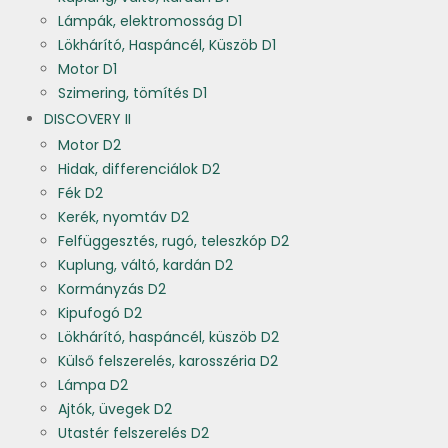
Lámpák, elektromosság D1
Lökhárító, Haspáncél, Küszöb D1
Motor D1
Szimering, tömítés D1
DISCOVERY II
Motor D2
Hidak, differenciálok D2
Fék D2
Kerék, nyomtáv D2
Felfüggesztés, rugó, teleszkóp D2
Kuplung, váltó, kardán D2
Kormányzás D2
Kipufogó D2
Lökhárító, haspáncél, küszöb D2
Külső felszerelés, karosszéria D2
Lámpa D2
Ajtók, üvegek D2
Utastér felszerelés D2