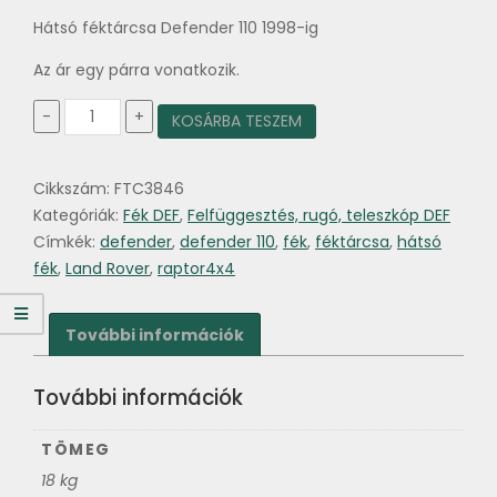
Hátsó féktárcsa Defender 110 1998-ig
Az ár egy párra vonatkozik.
Féktárcsa
-
+
KOSÁRBA TESZEM
párban
hátsó
Defender
Cikkszám:
FTC3846
110
1998-
Kategóriák:
Fék DEF
,
Felfüggesztés, rugó, teleszkóp DEF
ig
Címkék:
defender
,
defender 110
,
fék
,
féktárcsa
,
hátsó
mennyiség
fék
,
Land Rover
,
raptor4x4
További információk
További információk
TÖMEG
18 kg