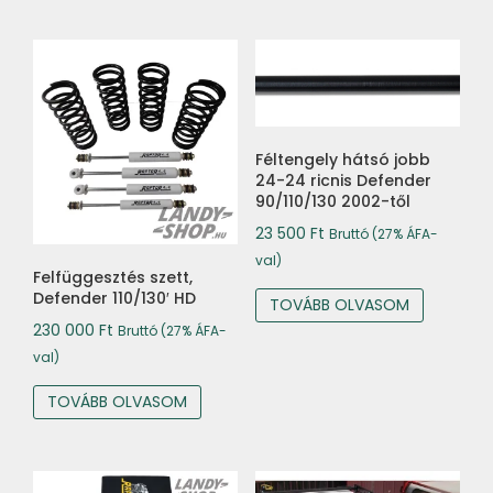
Féltengely hátsó jobb
24-24 ricnis Defender
90/110/130 2002-től
23 500
Ft
Bruttó (27% ÁFA-
val)
Felfüggesztés szett,
Defender 110/130′ HD
TOVÁBB OLVASOM
230 000
Ft
Bruttó (27% ÁFA-
val)
TOVÁBB OLVASOM