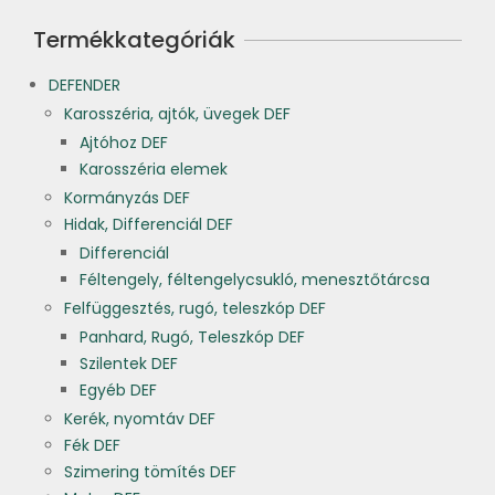
Termékkategóriák
DEFENDER
Karosszéria, ajtók, üvegek DEF
Ajtóhoz DEF
Karosszéria elemek
Kormányzás DEF
Hidak, Differenciál DEF
Differenciál
Féltengely, féltengelycsukló, menesztőtárcsa
Felfüggesztés, rugó, teleszkóp DEF
Panhard, Rugó, Teleszkóp DEF
Szilentek DEF
Egyéb DEF
Kerék, nyomtáv DEF
Fék DEF
Szimering tömítés DEF