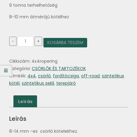
9 tonna terhelhetőség
8-10 mm átmérőjű kötélhez
Fordítócsiga
-
+
KOSÁRBA TESZEM
szintetikus
seklihez
mennyiség
Cikkszám:
4x4ropering
Kategória:
CSÖRLŐK ÉS TARTOZÉKOK
Címkék:
4x4
,
csörlő
,
fordítócsiga
,
off-road
,
szintetikus
kötél
,
szintetikus sekli
,
terepjáró
Leírás
Leírás
8-14 mm -es csörlő kötelekhez.