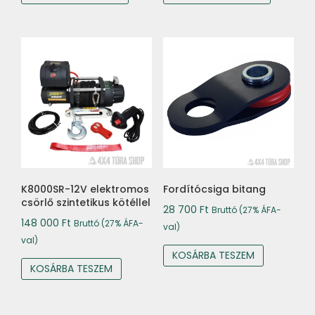
K8000SR-12V elektromos
Fordítócsiga bitang
csörlő szintetikus kötéllel
28 700
Ft
Bruttó (27% ÁFA-
148 000
Ft
Bruttó (27% ÁFA-
val)
val)
KOSÁRBA TESZEM
KOSÁRBA TESZEM