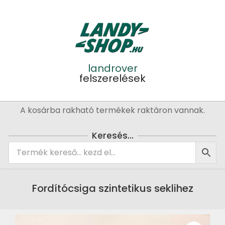
Skip
to
content
landrover
felszerelések
Primary
A kosárba rakható termékek raktáron vannak.
Navigation
Menu
Keresés…
Fordítócsiga szintetikus seklihez