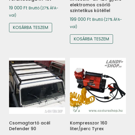
elektromos csörlő
19 000
Ft
Bruttó (27% ÁFA-
szintetikus kötéllel
val)
199 000
Ft
Bruttó (27% ÁFA-
val)
KOSÁRBA TESZEM
KOSÁRBA TESZEM
Csomagtartó acél
Kompresszor 160
Defender 90
liter/perc Tyrex