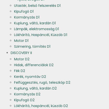
Utastér, belső felszerelés D1
Kipufogó D1
Kormányzás D1
Kuplung, váltó, kardán D1
Lámpák, elektromosság D1
Lökhárító, Haspáncél, Küszöb D1
Motor D1
Szimering, tömítés D1
DISCOVERY II
Motor D2
Hidak, differenciálok D2
Fék D2
Kerék, nyomtáv D2
Felfüggesztés, rugó, teleszkóp D2
Kuplung, váltó, kardán D2
Kormányzás D2
Kipufogó D2
Lökhárító, haspáncél, küszöb D2