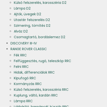
Külső felszerelés, karosszéria D2
Lámpa D2
Ajtók, üvegek D2
Utastér felszerelés D2
Szimering, tömítés D2
Alváz D2
Csomagtartó, bordáslemez D2
DISCOVERY III-IV
RANGE ROVER CLASSIC
Fék RRC
Felfüggesztés, rugó, teleszkóp RRC
Felni RRC
Hidak, differenciálok RRC
Kipufogó RRC
Kormányzás RRC
Külső felszerelés, karosszéria RRC
Kuplung, váltó, kardán RRC
Lámpa RRC
Lökhárító, haspáncél, küszöb RRC