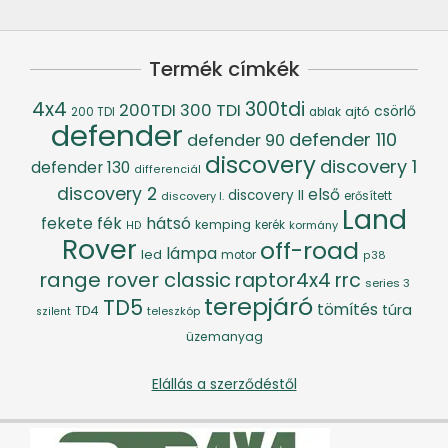
Termék címkék
4x4
300tdi
200TDI
300 TDI
csörlő
ajtó
200 TDI
ablak
defender
defender 110
defender 90
discovery
discovery 1
defender 130
differenciál
discovery 2
első
discovery II
discovery I.
erősített
Land
fék
hátsó
fekete
kemping
kerék
kormány
HD
Rover
off-road
lámpa
led
motor
p38
range rover classic
raptor4x4
rrc
series 3
terepjáró
TD5
tömítés
túra
TD4
szilent
teleszkóp
üzemanyag
Elállás a szerződéstől