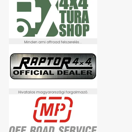
Minden ami offroad felszerelés...
Hivatalos magyarországi forgalmazó.