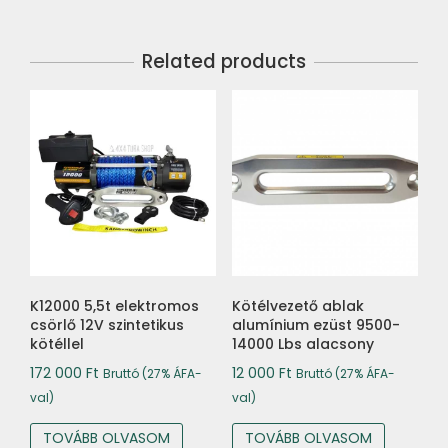
Related products
K12000 5,5t elektromos
Kötélvezető ablak
csörlő 12V szintetikus
alumínium ezüst 9500-
kötéllel
14000 Lbs alacsony
172 000
Ft
12 000
Ft
Bruttó (27% ÁFA-
Bruttó (27% ÁFA-
val)
val)
TOVÁBB OLVASOM
TOVÁBB OLVASOM