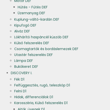
Motor DEF
Hűtés - Fűtés DEF
Üzemanyag DEF
Kuplung-váltó-kardán DEF
Kipufogó DEF
Alváz DEF
Lökhárító haspáncél küszöb DEF
Külső felszerelés DEF
Csomagtartók és bordáslemezek DEF
Utastér felszerelés DEF
Lámpa DEF
Bukókeret DEF
DISCOVERY I.
Fék D1
Felfüggesztés, rugó, teleszkóp D1
Felni D1
Hidak, differenciálok D1
Karosszéria, Külső felszerelés D1
Ajtók, üvegek D1