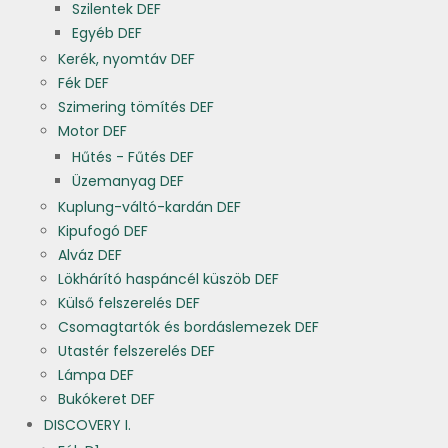
Szilentek DEF
Egyéb DEF
Kerék, nyomtáv DEF
Fék DEF
Szimering tömítés DEF
Motor DEF
Hűtés - Fűtés DEF
Üzemanyag DEF
Kuplung-váltó-kardán DEF
Kipufogó DEF
Alváz DEF
Lökhárító haspáncél küszöb DEF
Külső felszerelés DEF
Csomagtartók és bordáslemezek DEF
Utastér felszerelés DEF
Lámpa DEF
Bukókeret DEF
DISCOVERY I.