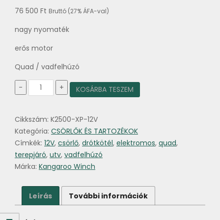
76 500
Ft
Bruttó (27% ÁFA-val)
nagy nyomaték
erős motor
Quad / vadfelhúzó
Elektromos
-
+
KOSÁRBA TESZEM
csörlő
K2500-
XP
Cikkszám:
K2500-XP-12V
12
volt
Kategória:
CSÖRLŐK ÉS TARTOZÉKOK
drótkötél
Címkék:
12V
,
csörlő
,
drótkötél
,
elektromos
,
quad
,
IP68
terepjáró
,
utv
,
vadfelhúzó
vízállóság
Márka:
Kangaroo Winch
140:1
áttétel
mennyiség
Leírás
További információk