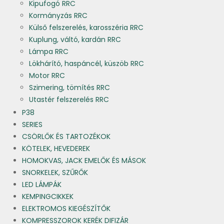
Kipufogó RRC
Kormányzás RRC
Külső felszerelés, karosszéria RRC
Kuplung, váltó, kardán RRC
Lámpa RRC
Lökhárító, haspáncél, küszöb RRC
Motor RRC
Szimering, tömítés RRC
Utastér felszerelés RRC
P38
SERIES
CSÖRLŐK ÉS TARTOZÉKOK
KÖTELEK, HEVEDEREK
HOMOKVAS, JACK EMELŐK ÉS MÁSOK
SNORKELEK, SZŰRŐK
LED LÁMPÁK
KEMPINGCIKKEK
ELEKTROMOS KIEGÉSZÍTŐK
KOMPRESSZOROK KERÉK DIFIZÁR