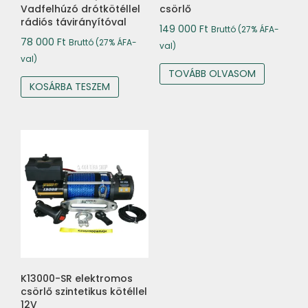
Vadfelhúzó drótkötéllel
csörlő
rádiós távirányítóval
149 000
Ft
Bruttó (27% ÁFA-
78 000
Ft
Bruttó (27% ÁFA-
val)
val)
TOVÁBB OLVASOM
KOSÁRBA TESZEM
K13000-SR elektromos
csörlő szintetikus kötéllel
12V