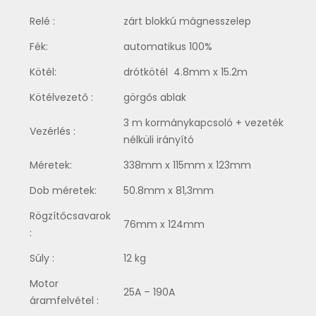
Relé :
zárt blokkú mágnesszelep
Fék:
automatikus 100%
Kötél:
drótkötél 4.8mm x 15.2m
Kötélvezető :
görgős ablak
3 m kormánykapcsoló + vezeték
Vezérlés :
nélküli irányító
Méretek:
338mm x 115mm x 123mm
Dob méretek:
50.8mm x 81,3mm
Rögzítőcsavarok
76mm x 124mm
:
Súly :
12 kg
Motor
25A – 190A
áramfelvétel :