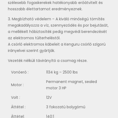
szélesebb fogaskerekek hatékonyabb erőátvitelt és
hosszabb élettartamot eredményeznek.
3. Megbízható védelem – A kiváló minőségű tömítés
megakadályozza a víz, szennyeződés és por bejutását,
a mellékelt hőbiztosíték pedig megvédi berendezését
az elektromos túlterheléstől.
A csörlő elektromos kábeleit a Kenguru csörlő szigorú
irányelvei szerint gyártják.
Vezeték nélküli távirányító a csomag része.
Vonóerő :
1134 kg – 2500 lbs
Permanent magnet, sealed
Motor :
motor 3 HP
Volt :
12V
Áttétel :
3 fokozatú bolygómű
Áttétel:
140:1