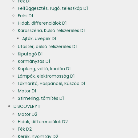
Fék D1
Felfüggesztés, rugó, teleszkóp D1
Felni D1
Hidak, differenciálok D1
Karosszéria, Külső felszerelés D1
Ajtók, üvegek D1
Utastér, belső felszerelés D1
Kipufogó D1
Kormányzás D1
Kuplung, váltó, kardán D1
Lámpák, elektromosság D1
Lökhárító, Haspáncél, Küszöb D1
Motor D1
Szimering, tömítés D1
DISCOVERY II
Motor D2
Hidak, differenciálok D2
Fék D2
Kerék, nyomtáv D2