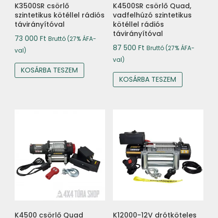
K3500SR csörlő
K4500SR csörlő Quad,
szintetikus kötéllel rádiós
vadfelhúzó szintetikus
távirányítóval
kötéllel rádiós
távirányítóval
73 000
Ft
Bruttó (27% ÁFA-
87 500
Ft
Bruttó (27% ÁFA-
val)
val)
KOSÁRBA TESZEM
KOSÁRBA TESZEM
K4500 csörlő Quad
K12000-12V drótköteles