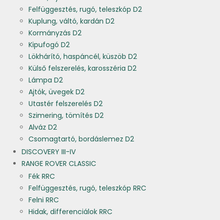
Felfüggesztés, rugó, teleszkóp D2
Kuplung, váltó, kardán D2
Kormányzás D2
Kipufogó D2
Lökhárító, haspáncél, küszöb D2
Külső felszerelés, karosszéria D2
Lámpa D2
Ajtók, üvegek D2
Utastér felszerelés D2
Szimering, tömítés D2
Alváz D2
Csomagtartó, bordáslemez D2
DISCOVERY III-IV
RANGE ROVER CLASSIC
Fék RRC
Felfüggesztés, rugó, teleszkóp RRC
Felni RRC
Hidak, differenciálok RRC