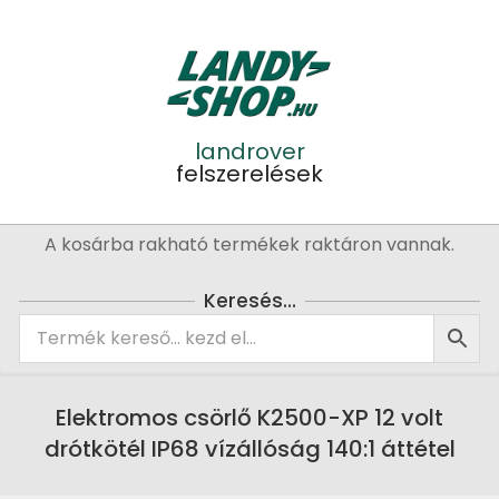
Skip
to
content
landrover
felszerelések
Primary
A kosárba rakható termékek raktáron vannak.
Navigation
Menu
Keresés…
Elektromos csörlő K2500-XP 12 volt
drótkötél IP68 vízállóság 140:1 áttétel