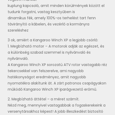
kuplung kapcsoló, amit minden körülmények között el
tudunk forgatni, vastag kesztyűben is
dinamikus fék, amely 100%-os terhelést tart fenn
távirányító a kábelen, és vezérlő a kormányra
szereléshez
3 ok, amiért a Kangaroo Winch XP a legjobb csörlő:
1. Megbízható motor – A motorok adják az egészet, és
a különbség szabad szemmel is nyilvánvaló és
nyilvánvaló.
A Kangaroo Winch XP sorozatú ATV rotor vastagabb réz
tekercsekkel van felszerelve, ami nagyobb
hatékonyságot eredményez, amit nagyobb
nyomatékra alakítunk át. A zárt patronos csapágyakon
működő Kangaroo Winch XP iparágvezető erőmű.
2. Megbízható áttétel – a méret számít.
Nézd meg, mennyivel vastagabbak a fogaskerekeink a
versenytársakhoz képest! A jobb illeszkedést biztosító