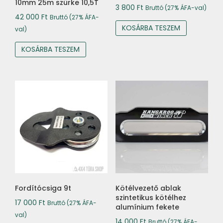
10mm 25m szürke 10,5T
3 800
Ft
Bruttó (27% ÁFA-val)
42 000
Ft
Bruttó (27% ÁFA-
KOSÁRBA TESZEM
val)
KOSÁRBA TESZEM
Fordítócsiga 9t
Kötélvezető ablak
szintetikus kötélhez
17 000
Ft
Bruttó (27% ÁFA-
alumínium fekete
val)
14 000
Ft
Bruttó (27% ÁFA-