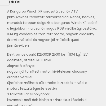
Leírás
A Kangaroo Winch XP sorozatú csörlők ATV
járművekhez tervezett termékcsalád. Nehéz, nedves,
meredek terepen dolgozik a Kangaroo Winch XP csörlő
a legjobban – a csörlő magas IP68 vízállósági osztályú.
1134 kg vonóerő és tömített motor, nagyon alacsony
áramfelvétellel és nagyon jól működik quad
járművekben.
Elektromos csörlő K2500XP 2500 lbs (1134 kg) 12V
acélkötél, áttétel 140:1 IP68
Alapvető előnyei:
nagyon jól tömített motor, kivételesen alacsony
áramfelvétellel
újrafelhasználható túlterhelés biztosíték – védi a
motort feszültségesés esetén
3 fokozatú acél bolygómű
kovácsolt acél dob kibírja a szintetikus kötelekkel
végzett munkát