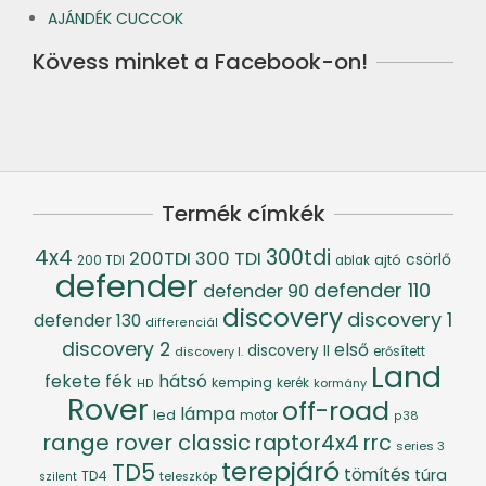
AJÁNDÉK CUCCOK
Kövess minket a Facebook-on!
Termék címkék
4x4
300tdi
200TDI
300 TDI
csörlő
ajtó
200 TDI
ablak
defender
defender 110
defender 90
discovery
discovery 1
defender 130
differenciál
discovery 2
első
discovery II
discovery I.
erősített
Land
fék
hátsó
fekete
kemping
kerék
kormány
HD
Rover
off-road
lámpa
led
motor
p38
range rover classic
raptor4x4
rrc
series 3
terepjáró
TD5
tömítés
túra
TD4
szilent
teleszkóp