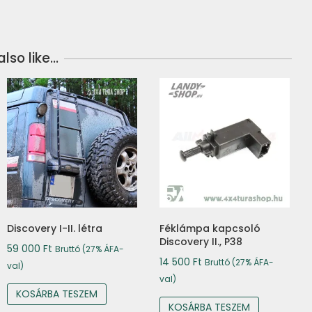
lso like…
Discovery I-II. létra
Féklámpa kapcsoló
Discovery II., P38
59 000
Ft
Bruttó (27% ÁFA-
14 500
Ft
Bruttó (27% ÁFA-
val)
val)
KOSÁRBA TESZEM
KOSÁRBA TESZEM