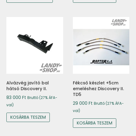
Alvázvég javító bal
Fékcső készlet +5cm
hátsó Discovery II.
emeléshez Discovery II.
TD5
83 000
Ft
Bruttó (27% ÁFA-
29 000
Ft
Bruttó (27% ÁFA-
val)
val)
KOSÁRBA TESZEM
KOSÁRBA TESZEM