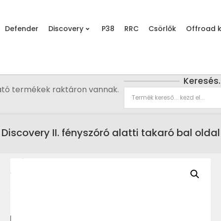
Defender
Discovery
P38
RRC
Csörlők
Offroad k
Keresés
ató termékek raktáron vannak.
Discovery II. fényszóró alatti takaró bal oldal