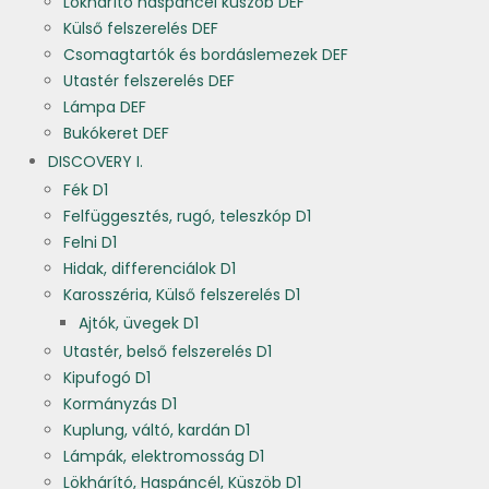
Lökhárító haspáncél küszöb DEF
Külső felszerelés DEF
Csomagtartók és bordáslemezek DEF
Utastér felszerelés DEF
Lámpa DEF
Bukókeret DEF
DISCOVERY I.
Fék D1
Felfüggesztés, rugó, teleszkóp D1
Felni D1
Hidak, differenciálok D1
Karosszéria, Külső felszerelés D1
Ajtók, üvegek D1
Utastér, belső felszerelés D1
Kipufogó D1
Kormányzás D1
Kuplung, váltó, kardán D1
Lámpák, elektromosság D1
Lökhárító, Haspáncél, Küszöb D1