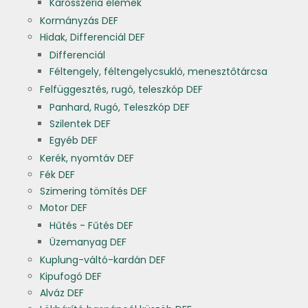
Karosszéria elemek
Kormányzás DEF
Hidak, Differenciál DEF
Differenciál
Féltengely, féltengelycsukló, menesztőtárcsa
Felfüggesztés, rugó, teleszkóp DEF
Panhard, Rugó, Teleszkóp DEF
Szilentek DEF
Egyéb DEF
Kerék, nyomtáv DEF
Fék DEF
Szimering tömítés DEF
Motor DEF
Hűtés - Fűtés DEF
Üzemanyag DEF
Kuplung-váltó-kardán DEF
Kipufogó DEF
Alváz DEF