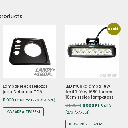
products
Akció!
Lámpakeret szellőzős
LED munkalámpa 18W
jobb Defender TD5
terítő fény 1680 Lumen
16cm széles lámpatest
11 000
Ft
Bruttó (27% ÁFA-val)
Original
Current
6 500
Ft
5 500
Ft
Bruttó
KOSÁRBA TESZEM
price
price
(27% ÁFA-val)
was:
is:
KOSÁRBA TESZEM
6
5