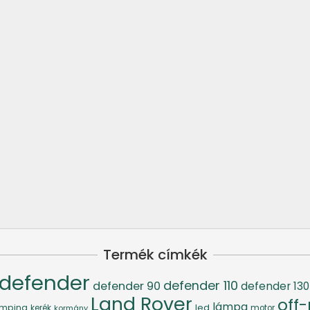
Termék címkék
defender
defender 110
defender 90
defender 130
Land Rover
off
lámpa
led
mping
kerék
kormány
motor