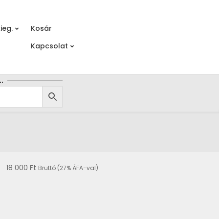
ieg.
Kosár
Prim
Kapcsolat
Navi
Men
…
18 000
Ft
Bruttó (27% ÁFA-val)