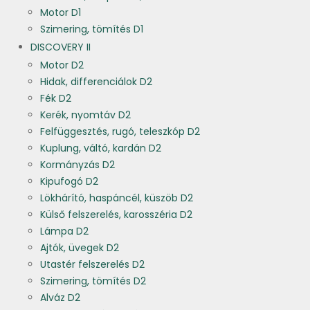
Motor D1
Szimering, tömítés D1
DISCOVERY II
Motor D2
Hidak, differenciálok D2
Fék D2
Kerék, nyomtáv D2
Felfüggesztés, rugó, teleszkóp D2
Kuplung, váltó, kardán D2
Kormányzás D2
Kipufogó D2
Lökhárító, haspáncél, küszöb D2
Külső felszerelés, karosszéria D2
Lámpa D2
Ajtók, üvegek D2
Utastér felszerelés D2
Szimering, tömítés D2
Alváz D2