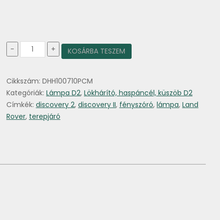
Discovery
-
+
KOSÁRBA TESZEM
II.
fényszóró
alatti
Cikkszám:
DHH100710PCM
takaró
bal
Kategóriák:
Lámpa D2
,
Lökhárító, haspáncél, küszöb D2
oldal
Címkék:
discovery 2
,
discovery II
,
fényszóró
,
lámpa
,
Land
mennyiség
Rover
,
terepjáró