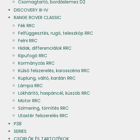
Csomagtartó, bordáslemez D2
DISCOVERY III-IV
RANGE ROVER CLASSIC
Fék RRC
Felfüggesztés, rugó, teleszkóp RRC
Felni RRC
Hidak, differenciálok RRC
Kipufogó RRC
Kormányzás RRC
Külső felszerelés, karosszéria RRC
Kuplung, váltó, kardán RRC
Lámpa RRC
Lökhárító, haspáncél, küszöb RRC
Motor RRC
Szimering, tömítés RRC
Utastér felszerelés RRC
P38
SERIES
CSÖRLŐK ÉS TARTOZÉKOK