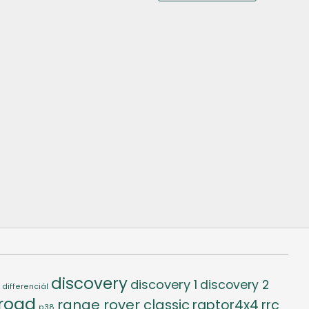
500 Ft.
500 Ft.
discovery
discovery 1
discovery 2
differenciál
-road
range rover classic
raptor4x4
rrc
p38