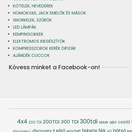
KÖTELEK, HEVEDEREK
HOMOKVAS, JACK EMELŐK ÉS MÁSOK
SNORKELEK, SZŰRŐK
LED LÁMPÁK
KEMPINGCIKKEK
ELEKTROMOS KIEGÉSZÍTŐK
KOMPRESSZOROK KERÉK DIFIZÁR
AJÁNDÉK CUCCOK
Kövess minket a Facebook-on!
4x4
300tdi
200TDI
300 TDI
csörlő
ajtó
200 TDI
ablak
fék
hátsó
első
fekete
discovery II
ke
discovery I.
erősített
HD