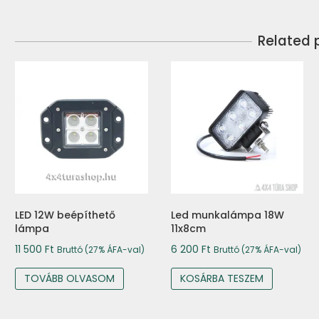
Related 
LED 12W beépíthető
Led munkalámpa 18W
lámpa
11x8cm
11 500
Ft
6 200
Ft
Bruttó (27% ÁFA-val)
Bruttó (27% ÁFA-val)
TOVÁBB OLVASOM
KOSÁRBA TESZEM