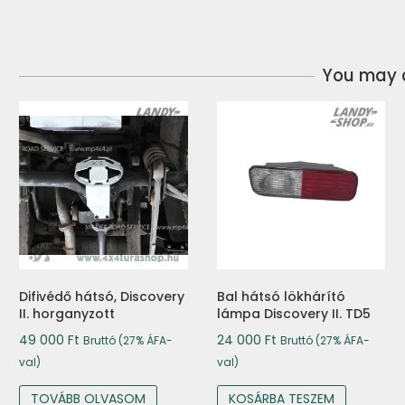
You may a
Difivédő hátsó, Discovery
Bal hátsó lökhárító
II. horganyzott
lámpa Discovery II. TD5
49 000
Ft
24 000
Ft
Bruttó (27% ÁFA-
Bruttó (27% ÁFA-
val)
val)
TOVÁBB OLVASOM
KOSÁRBA TESZEM