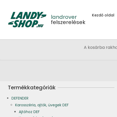
Skip
to
Kezdő oldal
content
landrover
felszerelések
A kosárba rakh
Termékkategóriák
DEFENDER
Karosszéria, ajtók, üvegek DEF
Ajtóhoz DEF