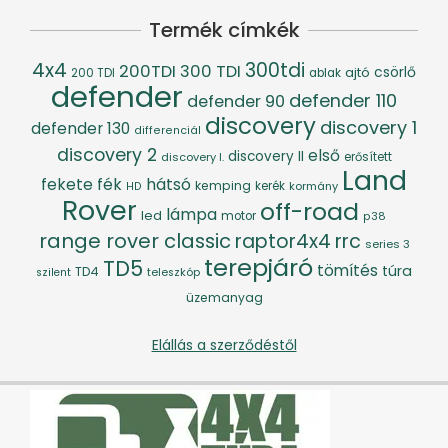
Termék címkék
4x4
300tdi
200TDI
300 TDI
csörlő
ajtó
200 TDI
ablak
defender
defender 110
defender 90
discovery
discovery 1
defender 130
differenciál
discovery 2
első
discovery II
discovery I.
erősített
Land
fék
hátsó
fekete
kemping
kerék
kormány
HD
Rover
off-road
lámpa
led
motor
p38
range rover classic
raptor4x4
rrc
series 3
terepjáró
TD5
tömítés
túra
TD4
szilent
teleszkóp
üzemanyag
Elállás a szerződéstől