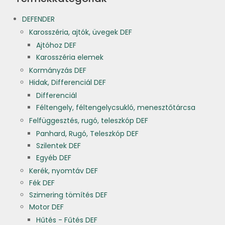
DEFENDER
Karosszéria, ajtók, üvegek DEF
Ajtóhoz DEF
Karosszéria elemek
Kormányzás DEF
Hidak, Differenciál DEF
Differenciál
Féltengely, féltengelycsukló, menesztőtárcsa
Felfüggesztés, rugó, teleszkóp DEF
Panhard, Rugó, Teleszkóp DEF
Szilentek DEF
Egyéb DEF
Kerék, nyomtáv DEF
Fék DEF
Szimering tömítés DEF
Motor DEF
Hűtés - Fűtés DEF