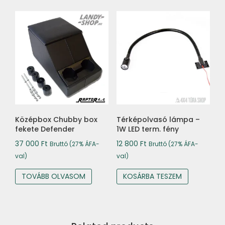
Középbox Chubby box
Térképolvasó lámpa –
fekete Defender
1W LED term. fény
37 000
Ft
12 800
Ft
Bruttó (27% ÁFA-
Bruttó (27% ÁFA-
val)
val)
TOVÁBB OLVASOM
KOSÁRBA TESZEM