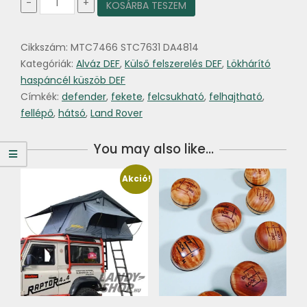
-
+
KOSÁRBA TESZEM
oldalsó
felhajtható
fellépő
Cikkszám:
MTC7466 STC7631 DA4814
mennyiség
Kategóriák:
Alváz DEF
,
Külső felszerelés DEF
,
Lökhárító
haspáncél küszöb DEF
Címkék:
defender
,
fekete
,
felcsukható
,
felhajtható
,
fellépő
,
hátsó
,
Land Rover
You may also like…
Akció!