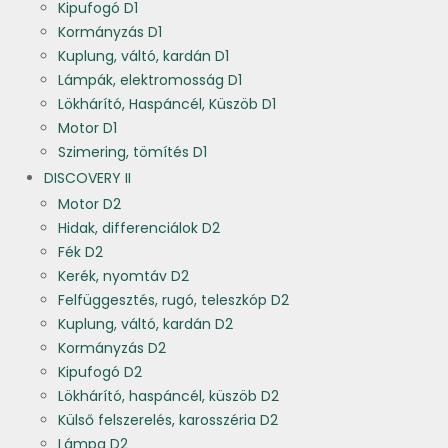
Kipufogó D1
Kormányzás D1
Kuplung, váltó, kardán D1
Lámpák, elektromosság D1
Lökhárító, Haspáncél, Küszöb D1
Motor D1
Szimering, tömítés D1
DISCOVERY II
Motor D2
Hidak, differenciálok D2
Fék D2
Kerék, nyomtáv D2
Felfüggesztés, rugó, teleszkóp D2
Kuplung, váltó, kardán D2
Kormányzás D2
Kipufogó D2
Lökhárító, haspáncél, küszöb D2
Külső felszerelés, karosszéria D2
Lámpa D2