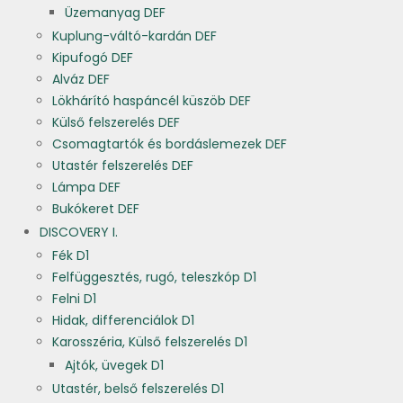
Üzemanyag DEF
Kuplung-váltó-kardán DEF
Kipufogó DEF
Alváz DEF
Lökhárító haspáncél küszöb DEF
Külső felszerelés DEF
Csomagtartók és bordáslemezek DEF
Utastér felszerelés DEF
Lámpa DEF
Bukókeret DEF
DISCOVERY I.
Fék D1
Felfüggesztés, rugó, teleszkóp D1
Felni D1
Hidak, differenciálok D1
Karosszéria, Külső felszerelés D1
Ajtók, üvegek D1
Utastér, belső felszerelés D1