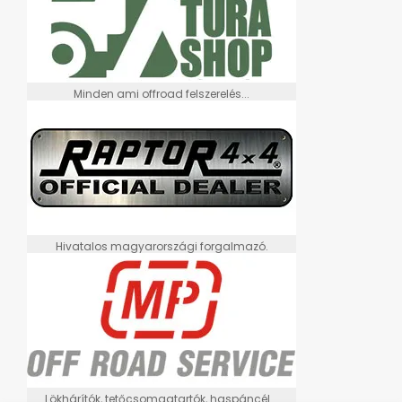
Minden ami offroad felszerelés...
Hivatalos magyarországi forgalmazó.
Lökhárítók, tetőcsomagtartók, haspáncél...