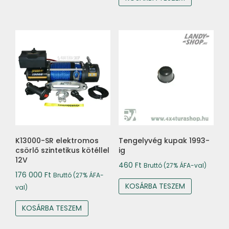
K13000-SR elektromos
Tengelyvég kupak 1993-
csörlő szintetikus kötéllel
ig
12V
460
Ft
Bruttó (27% ÁFA-val)
176 000
Ft
Bruttó (27% ÁFA-
KOSÁRBA TESZEM
val)
KOSÁRBA TESZEM