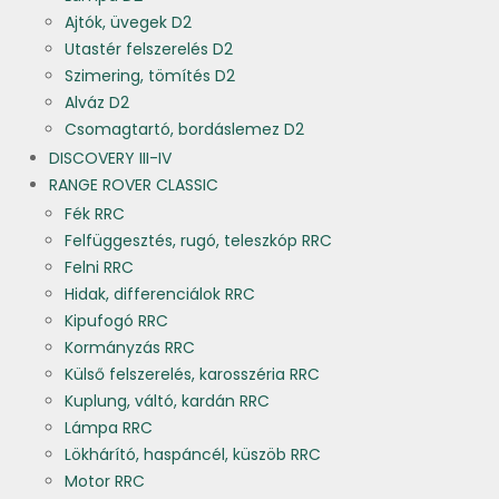
Ajtók, üvegek D2
Utastér felszerelés D2
Szimering, tömítés D2
Alváz D2
Csomagtartó, bordáslemez D2
DISCOVERY III-IV
RANGE ROVER CLASSIC
Fék RRC
Felfüggesztés, rugó, teleszkóp RRC
Felni RRC
Hidak, differenciálok RRC
Kipufogó RRC
Kormányzás RRC
Külső felszerelés, karosszéria RRC
Kuplung, váltó, kardán RRC
Lámpa RRC
Lökhárító, haspáncél, küszöb RRC
Motor RRC