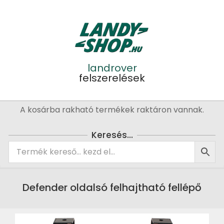
Skip
to
content
landrover
felszerelések
Primary
A kosárba rakható termékek raktáron vannak.
Navigation
Menu
Keresés…
Defender oldalsó felhajtható fellépő