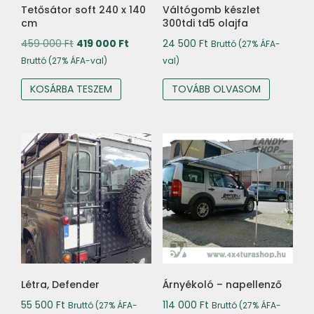
Tetősátor soft 240 x 140
Váltógomb készlet
cm
300tdi td5 olajfa
Original
Current
459 000
Ft
419 000
Ft
24 500
Ft
Bruttó (27% ÁFA-
price
price
Bruttó (27% ÁFA-val)
val)
was:
is:
KOSÁRBA TESZEM
TOVÁBB OLVASOM
459
419
000 Ft.
000 Ft.
Létra, Defender
Árnyékoló – napellenző
55 500
Ft
114 000
Ft
Bruttó (27% ÁFA-
Bruttó (27% ÁFA-