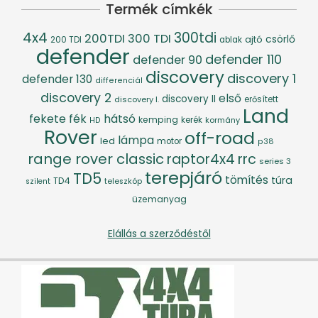
Termék címkék
4x4
300tdi
200TDI
300 TDI
csörlő
ajtó
200 TDI
ablak
defender
defender 110
defender 90
discovery
discovery 1
defender 130
differenciál
discovery 2
első
discovery II
discovery I.
erősített
Land
fék
hátsó
fekete
kemping
kerék
kormány
HD
Rover
off-road
lámpa
led
motor
p38
range rover classic
raptor4x4
rrc
series 3
terepjáró
TD5
tömítés
túra
TD4
szilent
teleszkóp
üzemanyag
Elállás a szerződéstől