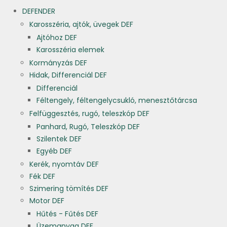
DEFENDER
Karosszéria, ajtók, üvegek DEF
Ajtóhoz DEF
Karosszéria elemek
Kormányzás DEF
Hidak, Differenciál DEF
Differenciál
Féltengely, féltengelycsukló, menesztőtárcsa
Felfüggesztés, rugó, teleszkóp DEF
Panhard, Rugó, Teleszkóp DEF
Szilentek DEF
Egyéb DEF
Kerék, nyomtáv DEF
Fék DEF
Szimering tömítés DEF
Motor DEF
Hűtés - Fűtés DEF
Üzemanyag DEF