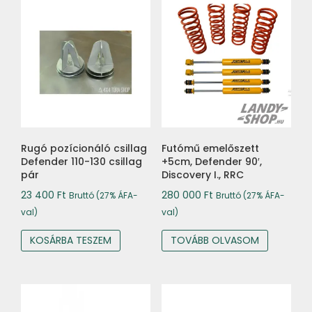
Rugó pozícionáló csillag
Futómű emelőszett
Defender 110-130 csillag
+5cm, Defender 90′,
pár
Discovery I., RRC
23 400
Ft
280 000
Ft
Bruttó (27% ÁFA-
Bruttó (27% ÁFA-
val)
val)
KOSÁRBA TESZEM
TOVÁBB OLVASOM