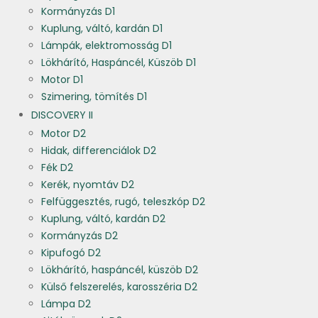
Kormányzás D1
Kuplung, váltó, kardán D1
Lámpák, elektromosság D1
Lökhárító, Haspáncél, Küszöb D1
Motor D1
Szimering, tömítés D1
DISCOVERY II
Motor D2
Hidak, differenciálok D2
Fék D2
Kerék, nyomtáv D2
Felfüggesztés, rugó, teleszkóp D2
Kuplung, váltó, kardán D2
Kormányzás D2
Kipufogó D2
Lökhárító, haspáncél, küszöb D2
Külső felszerelés, karosszéria D2
Lámpa D2