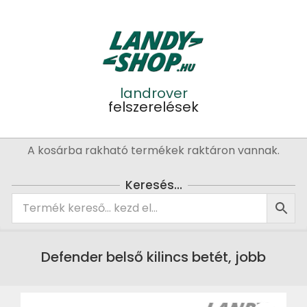
Skip
to
content
landrover
felszerelések
Primary
A kosárba rakható termékek raktáron vannak.
Navigation
Menu
Keresés…
Defender belső kilincs betét, jobb