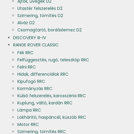
Ajtók, üvegek D2
Utastér felszerelés D2
Szimering, tömítés D2
Alváz D2
Csomagtartó, bordáslemez D2
DISCOVERY III-IV
RANGE ROVER CLASSIC
Fék RRC
Felfüggesztés, rugó, teleszkóp RRC
Felni RRC
Hidak, differenciálok RRC
Kipufogó RRC
Kormányzás RRC
Külső felszerelés, karosszéria RRC
Kuplung, váltó, kardán RRC
Lámpa RRC
Lökhárító, haspáncél, küszöb RRC
Motor RRC
Szimering, tömítés RRC