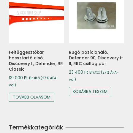
Felfüggesztőkar
Rugó pozícionáló,
hossztartó első,
Defender 90, Discovery I-
Discovery I., Defender, RR
II, RRC csillag pár
Classic
23 400
Ft
Bruttó (27% ÁFA-
131 000
Ft
Bruttó (27% ÁFA-
val)
val)
KOSÁRBA TESZEM
TOVÁBB OLVASOM
Termékkategóriák