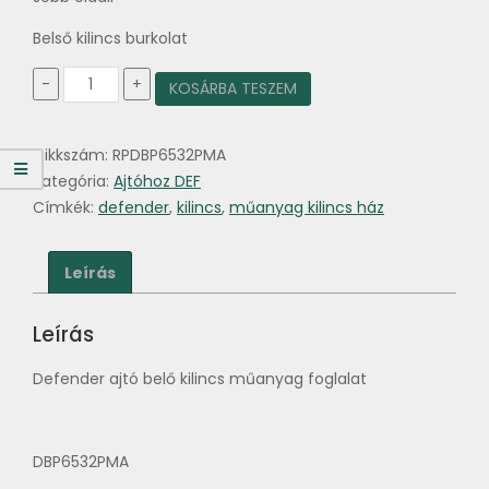
Belső kilincs burkolat
Defender
-
+
KOSÁRBA TESZEM
belső
kilincs
betét,
Cikkszám:
RPDBP6532PMA
jobb
mennyiség
Kategória:
Ajtóhoz DEF
Címkék:
defender
,
kilincs
,
műanyag kilincs ház
Leírás
Leírás
Defender ajtó belő kilincs műanyag foglalat
DBP6532PMA