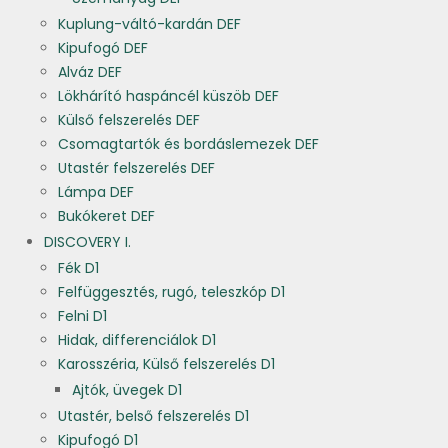
Kuplung-váltó-kardán DEF
Kipufogó DEF
Alváz DEF
Lökhárító haspáncél küszöb DEF
Külső felszerelés DEF
Csomagtartók és bordáslemezek DEF
Utastér felszerelés DEF
Lámpa DEF
Bukókeret DEF
DISCOVERY I.
Fék D1
Felfüggesztés, rugó, teleszkóp D1
Felni D1
Hidak, differenciálok D1
Karosszéria, Külső felszerelés D1
Ajtók, üvegek D1
Utastér, belső felszerelés D1
Kipufogó D1