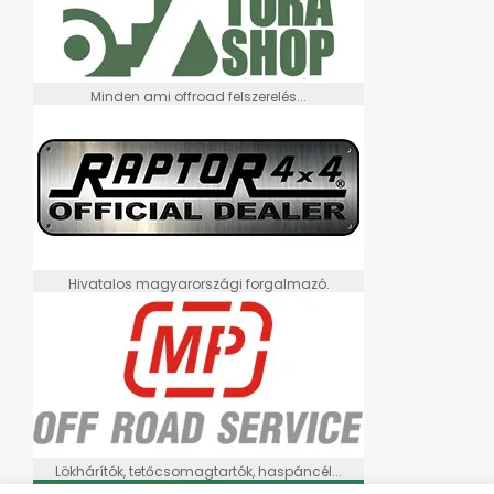
Minden ami offroad felszerelés...
Hivatalos magyarországi forgalmazó.
Lökhárítók, tetőcsomagtartók, haspáncél...