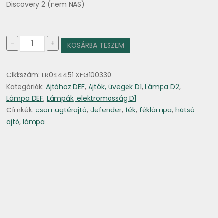
Discovery 2 (nem NAS)
Csomagtér
-
+
KOSÁRBA TESZEM
ajtó
féklámpa
2002-
Cikkszám:
LR044451 XFG100330
től
mennyiség
Kategóriák:
Ajtóhoz DEF
,
Ajtók, üvegek D1
,
Lámpa D2
,
Lámpa DEF
,
Lámpák, elektromosság D1
Címkék:
csomagtérajtó
,
defender
,
fék
,
féklámpa
,
hátsó
ajtó
,
lámpa