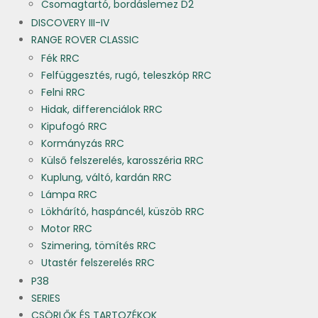
Csomagtartó, bordáslemez D2
DISCOVERY III-IV
RANGE ROVER CLASSIC
Fék RRC
Felfüggesztés, rugó, teleszkóp RRC
Felni RRC
Hidak, differenciálok RRC
Kipufogó RRC
Kormányzás RRC
Külső felszerelés, karosszéria RRC
Kuplung, váltó, kardán RRC
Lámpa RRC
Lökhárító, haspáncél, küszöb RRC
Motor RRC
Szimering, tömítés RRC
Utastér felszerelés RRC
P38
SERIES
CSÖRLŐK ÉS TARTOZÉKOK