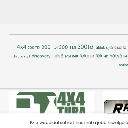
4x4
300tdi
200TDI
300 TDI
csörlő
ajtó
200 TDI
ablak
fék
hátsó
első
fekete
discovery II
ke
discovery I.
erősített
HD
serie
Ez a weboldal sütiket használ a jobb kiszolg