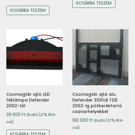
KOSÁRBA TESZEM
KOSÁRBA TESZEM
Csomagtér ajtó LED
Csomagtér ajtó alu
féklámpa Defender
Defender 300tdi TD5
2002-től
2002-ig pótkeréktartó
csavarhelyekkel
29 500
Ft
Bruttó (27% ÁFA-
192 000
Ft
Bruttó (27% ÁFA-
val)
val)
KOSÁRBA TESZEM