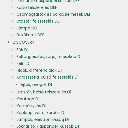
Lökhárító haspáncél küszöb DEF
Külső felszerelés DEF
Csomagtartók és bordáslemezek DEF
Utastér felszerelés DEF
Lámpa DEF
Bukókeret DEF
DISCOVERY I.
Fék D1
Felfüggesztés, rugó, teleszkóp D1
Felni D1
Hidak, differenciálok D1
Karosszéria, Külső felszerelés D1
Ajtók, üvegek D1
Utastér, belső felszerelés D1
Kipufogó D1
Kormányzás D1
Kuplung, váltó, kardán D1
Lámpák, elektromosság D1
Lökhárító, Haspáncél, Küszöb D1