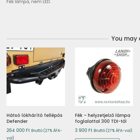
Fék lámpa, nem LED.
You may a
Hátsó lökhárító fellépős
Fék – helyzetjelző lámpa
Defender
foglalattal 300 TDI-től
264 000
Ft
3 900
Ft
Bruttó (27% ÁFA-
Bruttó (27% ÁFA-val)
val)