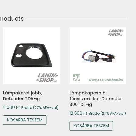
products
Lámpakeret jobb,
Lámpakapcsoló
Defender TD5-ig
fényszóró kar Defender
300TDi -ig
11 000
Ft
Bruttó (27% ÁFA-val)
12 500
Ft
Bruttó (27% ÁFA-val)
KOSÁRBA TESZEM
KOSÁRBA TESZEM