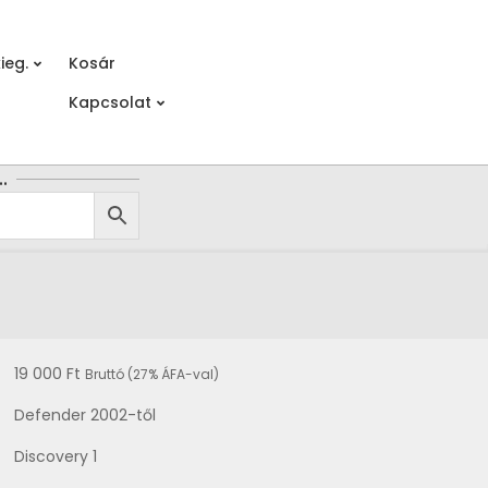
ieg.
Kosár
Prim
Kapcsolat
Navi
Men
…
19 000
Ft
Bruttó (27% ÁFA-val)
Defender 2002-től
Discovery 1