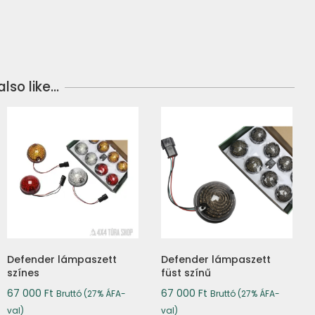
lso like…
Defender lámpaszett
Defender lámpaszett
színes
füst színű
67 000
Ft
67 000
Ft
Bruttó (27% ÁFA-
Bruttó (27% ÁFA-
val)
val)