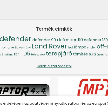
Termék címkék
defender
defender 110
defender 90
defender 130
Land Rover
off
lámpa
led
mping
kerék
kormány
motor
terepjáró
TD5
tömítés
túra
TD4
üzema
s 3
szilent
teleszkóp
Elállás a szerződéstől
álás érdekében, az adatvédelmi nyilatkozatban és az európ