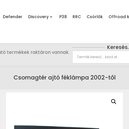
Defender
Discovery
P38
RRC
Csörlők
Offroad k
Keresés
ató termékek raktáron vannak.
Csomagtér ajtó féklámpa 2002-től