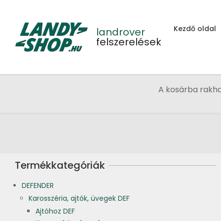
Skip
to
Kezdő oldal
content
landrover
felszerelések
A kosárba rakh
Termékkategóriák
DEFENDER
Karosszéria, ajtók, üvegek DEF
Ajtóhoz DEF