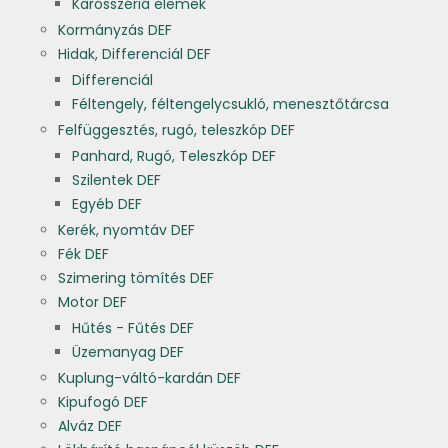
Karosszéria elemek
Kormányzás DEF
Hidak, Differenciál DEF
Differenciál
Féltengely, féltengelycsukló, menesztőtárcsa
Felfüggesztés, rugó, teleszkóp DEF
Panhard, Rugó, Teleszkóp DEF
Szilentek DEF
Egyéb DEF
Kerék, nyomtáv DEF
Fék DEF
Szimering tömítés DEF
Motor DEF
Hűtés - Fűtés DEF
Üzemanyag DEF
Kuplung-váltó-kardán DEF
Kipufogó DEF
Alváz DEF