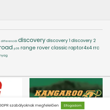
discovery
discovery 1
discovery 2
differenciál
-road
range rover classic
raptor4x4
rrc
p38
nyag
ai GDPR szabályoknak megfelelően
Elfogadom